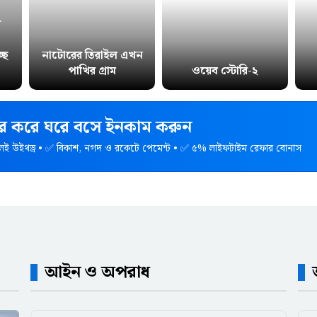
র
ছে
নাটোরের তিরাইল এখন
পাখির গ্রাম
ওয়েব স্টোরি-২
হার করে ঘরে বসে ইনকাম করুন
েই উইথড্র • ✅ বিকাশ, নগদ ও রকেটে পেমেন্ট • ✅ ৫% লাইফটাইম রেফার বোনাস
আইন ও অপরাধ