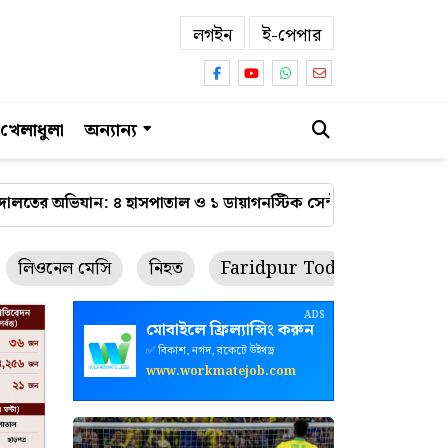
লগইন
ই-পেপার
খেলাধুলা
অন্যান্য
াল ও ১ ডায়াগনস্টিক সেন্টার বন্ধ
ফরিদপুরে শর্ট সার্কিটের আগুন
লিওনেল মেসি
নিহত
Faridpur Today
রথযাত্রা
ADS
মোবাইলে ফ্রিল্যান্সিং করুন
✅ বিকাশ, নগদ, রকেটে উইথড্র
www.workmatejob.com