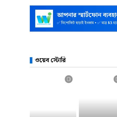
আপনার স্মার্টফোন ব্যব
✅ ডিপোজিট ছাড়াই ইনকাম • ✅ মাত্র
$3
হল
ওয়েব স্টোরি