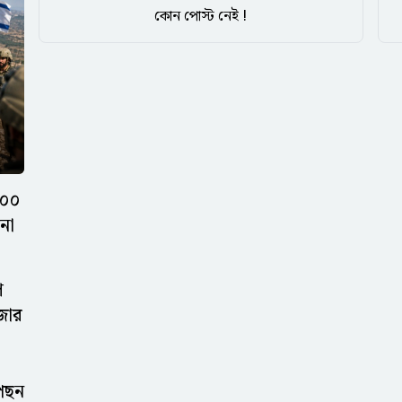
কোন পোস্ট নেই !
২০০
না
ে
াজার
পেছন