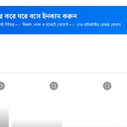
হার করে ঘরে বসে ইনকাম করুন
েই উইথড্র • ✅ বিকাশ, নগদ ও রকেটে পেমেন্ট • ✅ ৫% লাইফটাইম রেফার বোনাস