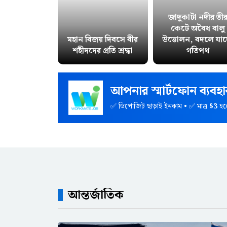
জাদুকাটা নদীর তী
কেটে অবৈধ বালু
মহান বিজয় দিবসে বীর
উত্তোলন, বদলে যাচ্
শহীদদের প্রতি শ্রদ্ধা
গতিপথ
আপনার স্মার্টফোন ব্যব
✅ ডিপোজিট ছাড়াই ইনকাম • ✅ মাত্র
$3
হল
আন্তর্জাতিক