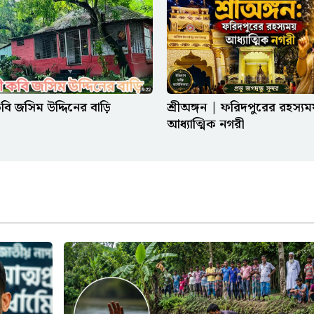
শ্রীঅঙ্গন | ফরিদপুরের রহস্যম
কবি জসিম উদ্দিনের বাড়ি
আধ্যাত্মিক নগরী