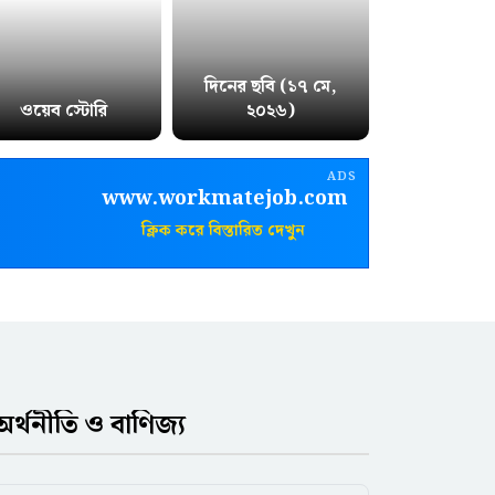
দিনের ছবি (১৭ মে,
ওয়েব স্টোরি
২০২৬)
ADS
www.workmatejob.com
ক্লিক করে বিস্তারিত দেখুন
অর্থনীতি ও বাণিজ্য