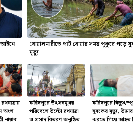
া আইনে
বোয়ালমারীতে পাট ধোয়ার সময় পুকুরে পড়ে য
মৃত্যু
রথযাত্রায়
ফরিদপুরে উৎসবমুখর
ফরিদপুরে বিদ্যুৎস্পৃ
নে অংশ
পরিবেশে উল্টো রথযাত্রা
যুবকের মৃত্যু, উদ্ধার
ী নায়াব
ও প্রসাদ বিতরণ অনুষ্ঠিত
করতে গিয়ে আহত 