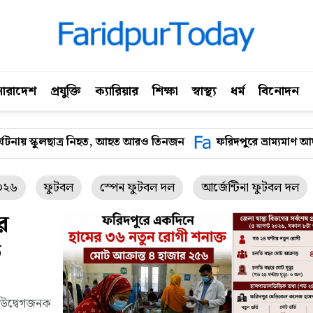
সারাদেশ
প্রযুক্তি
ক্যারিয়ার
শিক্ষা
স্বাস্থ্য
ধর্ম
বিনোদন
 আহত আরও তিনজন
ফরিদপুরে ভ্রাম্যমাণ আদালতের অভিযান: ৪ হাসপাত
২০২৬
ফুটবল
স্পেন ফুটবল দল
আর্জেন্টিনা ফুটবল দল
র
ত
 উদ্বেগজনক