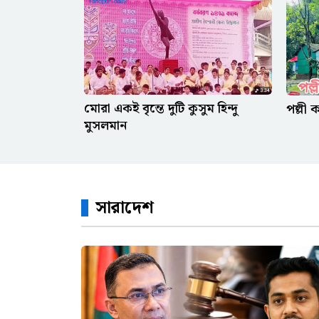
মোরা একই বৃন্তে দুটি কুসুম হিন্দু
পল্লী 
মুসলমান
সারাদেশ