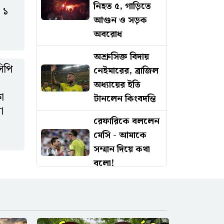
নিহত ৫, গাড়িতে
 ১
আগুন ও সড়ক
অবরোধ
অশ্রুসিক্ত বিদায়
িপি
নেইমারের, ব্রাজিল
অধ্যায়ের ইতি
ষা
টানলেন কিংবদন্তি
া
রেফারিকে বললেন
মেসি - আমাকে
সম্মান দিয়ে কথা
বলো!
ফরিদপুরে
উৎসবমুখর
পরিবেশে উল্টো