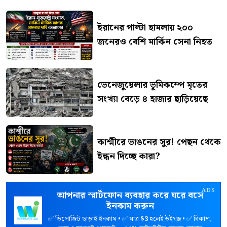
ইরানের পাল্টা হামলায় ২০০
জনেরও বেশি মার্কিন সেনা নিহত
ভেনেজুয়েলার ভূমিকম্পে মৃতের
সংখ্যা বেড়ে ৪ হাজার ছাড়িয়েছে
কাশ্মীরে ভাঙনের সুর! পেছন থেকে
ইন্ধন দিচ্ছে কারা?
ADS
আপনার স্মার্টফোন ব্যবহার করে ঘরে বসে
ইনকাম করুন
✅ ডিপোজিট ছাড়াই ইনকাম • ✅ মাত্র
$3
হলেই উইথড্র • ✅ বিকাশ,