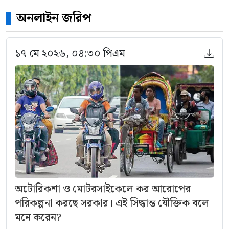
অনলাইন জরিপ
১৭ মে ২০২৬, ০৪:৩০ পিএম
অটোরিকশা ও মোটরসাইকেলে কর আরোপের
পরিকল্পনা করছে সরকার। এই সিদ্ধান্ত যৌক্তিক বলে
মনে করেন?