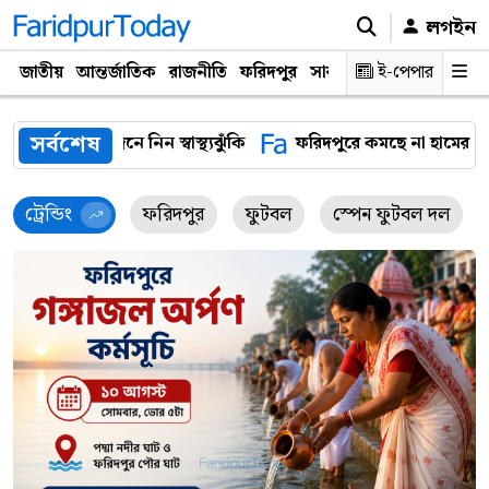
লগইন
জাতীয়
আন্তর্জাতিক
রাজনীতি
ফরিদপুর
সারাদেশ
ই-পেপার
প্রযুক্তি
ক্যারিয়
সর্বশেষ
ফরিদপুরে কমছে না হামের সংক্রমণ, একদিনে শনাক্ত আরও ৩৬ রোগী
ট্রেন্ডিং
ফরিদপুর
ফুটবল
স্পেন ফুটবল দল