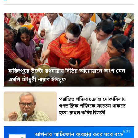
ফরিদপুরে উল্টো রথযাত্রায় বিভিন্ন আয়োজনে অংশ নেন
এমপি চৌধুরী নায়াব ইউসুফ
পরাজিত শক্তির চক্রান্ত মোকাবিলায়
গণতান্ত্রিক শক্তিকে সচেতন থাকতে
হবে: রুহুল কবির রিজভী
ADS
আপনার স্মার্টফোন ব্যবহার করে ঘরে বসে