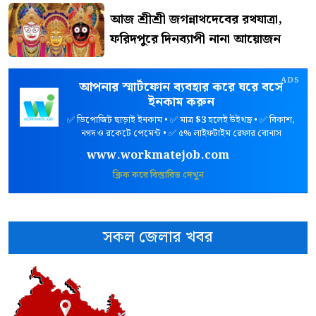
আজ শ্রীশ্রী জগন্নাথদেবের রথযাত্রা,
ফরিদপুরে দিনব্যাপী নানা আয়োজন
ADS
আপনার স্মার্টফোন ব্যবহার করে ঘরে বসে
ইনকাম করুন
✅ ডিপোজিট ছাড়াই ইনকাম • ✅ মাত্র
$3
হলেই উইথড্র • ✅ বিকাশ,
নগদ ও রকেটে পেমেন্ট • ✅ ৫% লাইফটাইম রেফার বোনাস
www.workmatejob.com
ক্লিক করে বিস্তারিত দেখুন
সকল জেলার খবর