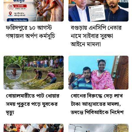
আজ শ্রীশ্রী জগন্নাথদেবের
রথযাত্রা, ফরিদপুরে দিনব্যাপী নানা
আয়োজন
ফরিদপুরে ১০ আগস্ট
বগুড়ায় এনসিপি নেতার
গঙ্গাজল অর্পণ কর্মসূচি
নামে সাইবার সুরক্ষা
আইনে মামলা
বোয়ালমারীতে পাট ধোয়ার
বোনের বিরুদ্ধে দেড় লাখ
সময় পুকুরে পড়ে যুবকের
টাকা আত্মসাতের মামলা,
মৃত্যু
তদন্তে পিবিআইকে নির্দেশ