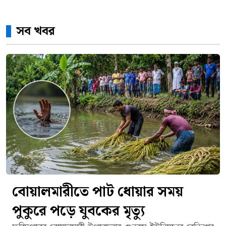
সব খবর
বোয়ালমারীতে পাট ধোয়ার সময়
পুকুরে পড়ে যুবকের মৃত্যু