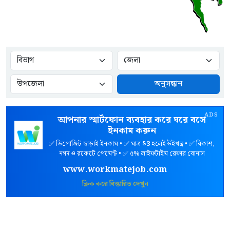
অনুসন্ধান
ADS
আপনার স্মার্টফোন ব্যবহার করে ঘরে বসে
ইনকাম করুন
✅ ডিপোজিট ছাড়াই ইনকাম • ✅ মাত্র
$3
হলেই উইথড্র • ✅ বিকাশ,
নগদ ও রকেটে পেমেন্ট • ✅ ৫% লাইফটাইম রেফার বোনাস
www.workmatejob.com
ক্লিক করে বিস্তারিত দেখুন