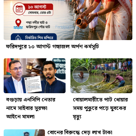
ফরিদপুরে ১০ আগস্ট গঙ্গাজল অর্পণ কর্মসূচি
বগুড়ায় এনসিপি নেতার
বোয়ালমারীতে পাট ধোয়ার
নামে সাইবার সুরক্ষা
সময় পুকুরে পড়ে যুবকের
আইনে মামলা
মৃত্যু
বোনের বিরুদ্ধে দেড় লাখ টাকা