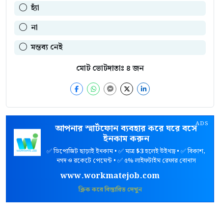
হ্যাঁ
না
মন্তব্য নেই
মোট ভোটদাতাঃ
৪
জন
ADS
আপনার স্মার্টফোন ব্যবহার করে ঘরে বসে
ইনকাম করুন
✅ ডিপোজিট ছাড়াই ইনকাম • ✅ মাত্র
$3
হলেই উইথড্র • ✅ বিকাশ,
নগদ ও রকেটে পেমেন্ট • ✅ ৫% লাইফটাইম রেফার বোনাস
www.workmatejob.com
ক্লিক করে বিস্তারিত দেখুন