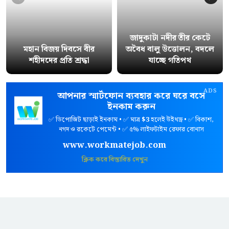
জাদুকাটা নদীর তীর কেটে
মহান বিজয় দিবসে বীর
অবৈধ বালু উত্তোলন, বদলে
শহীদদের প্রতি শ্রদ্ধা
যাচ্ছে গতিপথ
ADS
আপনার স্মার্টফোন ব্যবহার করে ঘরে বসে
ইনকাম করুন
✅ ডিপোজিট ছাড়াই ইনকাম • ✅ মাত্র
$3
হলেই উইথড্র • ✅ বিকাশ,
নগদ ও রকেটে পেমেন্ট • ✅ ৫% লাইফটাইম রেফার বোনাস
www.workmatejob.com
ক্লিক করে বিস্তারিত দেখুন