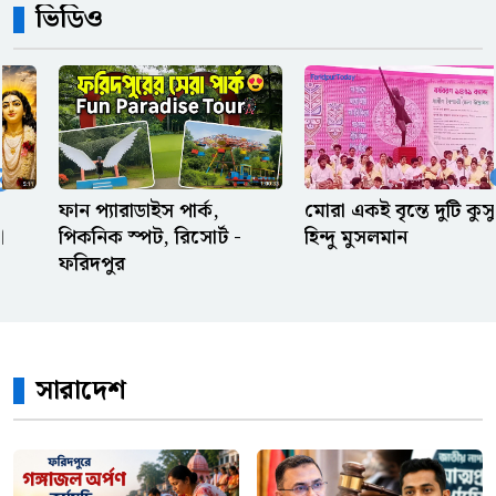
ভিডিও
বোনের বিরুদ্ধে দেড় লাখ টাকা
আত্মসাতের মামলা, তদন্তে
পিবিআইকে নির্দেশ
অফিস থেকে আগে বের হওয়ার
সেরা কিছু অজুহাত
মোরা একই বৃন্তে দুটি কুসুম
পল্লী কবি জসিম উদ্দিনের
হিন্দু মুসলমান
বাড়ি
ওলিসের পায়ে ফ্রান্সের স্বপ্ন,
পেলে-মেসির রেকর্ড কি এবার
ভেঙে দেবে?
সারাদেশ
রেফারি ও ভিএআরের দুই সিদ্ধান্ত
ঘিরে বিতর্ক, মিসরের ক্ষোভ