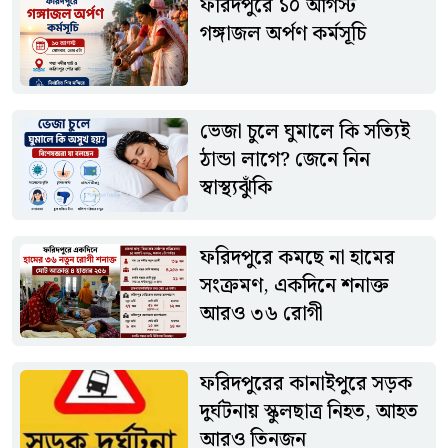
ফরিদপুরে ১০ আগস্ট
বিরাজ করছে। ভক্তদের অংশগ্রহণে কর্মসূচিটি ধর্মীয় আবহে অনুষ্ঠিত
গঙ্গাজল অর্পণ কর্মসূচি
হবে বলে জানিয়েছেন আয়োজকরা।আয়োজক কমিটির পক্ষ থেকে
ধর্মপ্রাণ সনাতন ধর্মাবলম্বীদের যথাসময়ে উপস্থিত হয়ে গঙ্গাজল অর্পণ
কর্মসূচিতে অংশ নেওয়ার আহ্বান জানানো হয়েছে।
ভেজা চুলে ঘুমালে কি সত্যিই
ঠান্ডা লাগে? জেনে নিন
স্বাস্থ্যঝুঁকি
ফরিদপুরে কমছে না হামের
সংক্রমণ, একদিনে শনাক্ত
আরও ৩৬ রোগী
ফরিদপুরের কানাইপুরে সড়ক
দুর্ঘটনায় স্কুলছাত্র নিহত, আহত
আরও তিনজন