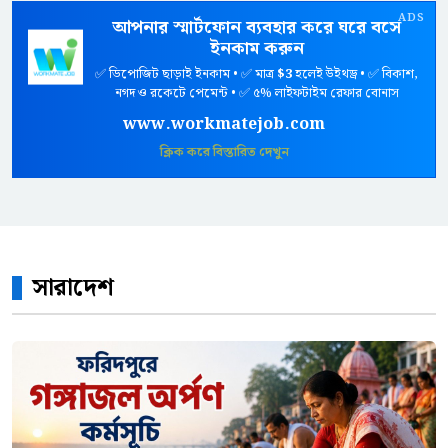
ADS
আপনার স্মার্টফোন ব্যবহার করে ঘরে বসে
ইনকাম করুন
✅ ডিপোজিট ছাড়াই ইনকাম • ✅ মাত্র
$3
হলেই উইথড্র • ✅ বিকাশ,
নগদ ও রকেটে পেমেন্ট • ✅ ৫% লাইফটাইম রেফার বোনাস
www.workmatejob.com
ক্লিক করে বিস্তারিত দেখুন
সারাদেশ