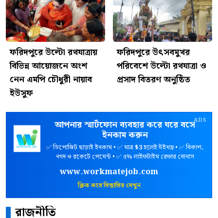
ফরিদপুরে উল্টো রথযাত্রায়
ফরিদপুরে উৎসবমুখর
বিভিন্ন আয়োজনে অংশ
পরিবেশে উল্টো রথযাত্রা ও
নেন এমপি চৌধুরী নায়াব
প্রসাদ বিতরণ অনুষ্ঠিত
ইউসুফ
ADS
আপনার স্মার্টফোন ব্যবহার করে ঘরে বসে
ইনকাম করুন
✅ ডিপোজিট ছাড়াই ইনকাম • ✅ মাত্র
$3
হলেই উইথড্র • ✅ বিকাশ,
নগদ ও রকেটে পেমেন্ট • ✅ ৫% লাইফটাইম রেফার বোনাস
www.workmatejob.com
ক্লিক করে বিস্তারিত দেখুন
রাজনীতি