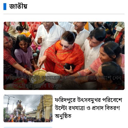
জাতীয়
ফরিদপুরে উল্টো রথযাত্রায় বিভিন্ন আয়োজনে অংশ নেন
এমপি চৌধুরী নায়াব ইউসুফ
ফরিদপুরে উৎসবমুখর পরিবেশে
উল্টো রথযাত্রা ও প্রসাদ বিতরণ
অনুষ্ঠিত