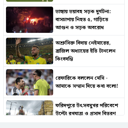
ভাঙ্গায় ভয়াবহ সড়ক দুর্ঘটনা:
বাসচাপায় নিহত ৫, গাড়িতে
আগুন ও সড়ক অবরোধ
অশ্রুসিক্ত বিদায় নেইমারের,
ব্রাজিল অধ্যায়ের ইতি টানলেন
কিংবদন্তি
রেফারিকে বললেন মেসি -
আমাকে সম্মান দিয়ে কথা বলো!
ফরিদপুরে উৎসবমুখর পরিবেশে
উল্টো রথযাত্রা ও প্রসাদ বিতরণ
অনুষ্ঠিত