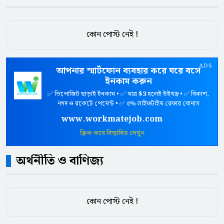
কোন পোস্ট নেই !
ADS
আপনার স্মার্টফোন ব্যবহার করে ঘরে বসে
ইনকাম করুন
✅ ডিপোজিট ছাড়াই ইনকাম • ✅ মাত্র
$3
হলেই উইথড্র • ✅ বিকাশ,
নগদ ও রকেটে পেমেন্ট • ✅ ৫% লাইফটাইম রেফার বোনাস
www.workmatejob.com
ক্লিক করে বিস্তারিত দেখুন
অর্থনীতি ও বাণিজ্য
কোন পোস্ট নেই !