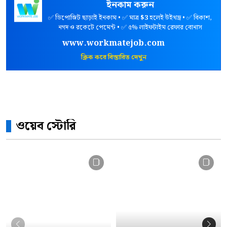
ইনকাম করুন
✅ ডিপোজিট ছাড়াই ইনকাম • ✅ মাত্র
$3
হলেই উইথড্র • ✅ বিকাশ,
নগদ ও রকেটে পেমেন্ট • ✅ ৫% লাইফটাইম রেফার বোনাস
www.workmatejob.com
ক্লিক করে বিস্তারিত দেখুন
ওয়েব স্টোরি