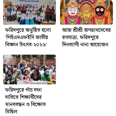
ফরিদপুরে অনুষ্ঠিত হলো
আজ শ্রীশ্রী জগন্নাথদেবের
‘পিইএমএফইসি জাতীয়
রথযাত্রা, ফরিদপুরে
বিজ্ঞান উৎসব-২০২৬’
দিনব্যাপী নানা আয়োজন
ফরিদপুরে পাঁচ দফা
দাবিতে শিক্ষার্থীদের
মানববন্ধন ও বিক্ষোভ
মিছিল