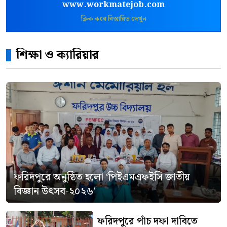
www.workmatejob.com
ক্লিক করে বিস্তারিত দেখুন
শিক্ষা ও ক্যারিয়ার
ফরিদপুরে অনুষ্ঠিত হলো ‘পিইএমএফইসি জাতীয়
বিজ্ঞান উৎসব-২০২৬’
ফরিদপুরে পাঁচ দফা দাবিতে