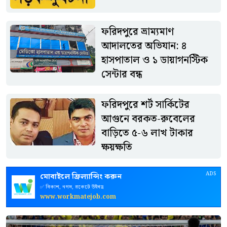
ফরিদপুরে ভ্রাম্যমাণ
আদালতের অভিযান: ৪
হাসপাতাল ও ১ ডায়াগনস্টিক
সেন্টার বন্ধ
ফরিদপুরে শর্ট সার্কিটের
আগুনে বরকত-রুবেলের
বাড়িতে ৫-৬ লাখ টাকার
ক্ষয়ক্ষতি
ADS
মোবাইলে ফ্রিল্যান্সিং করুন
✅ বিকাশ, নগদ, রকেটে উইথড্র
www.workmatejob.com