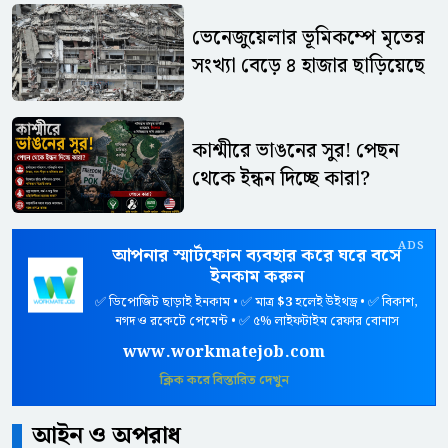
ভেনেজুয়েলার ভূমিকম্পে মৃতের
সংখ্যা বেড়ে ৪ হাজার ছাড়িয়েছে
কাশ্মীরে ভাঙনের সুর! পেছন
থেকে ইন্ধন দিচ্ছে কারা?
ADS
আপনার স্মার্টফোন ব্যবহার করে ঘরে বসে
ইনকাম করুন
✅ ডিপোজিট ছাড়াই ইনকাম • ✅ মাত্র
$3
হলেই উইথড্র • ✅ বিকাশ,
নগদ ও রকেটে পেমেন্ট • ✅ ৫% লাইফটাইম রেফার বোনাস
www.workmatejob.com
ক্লিক করে বিস্তারিত দেখুন
আইন ও অপরাধ