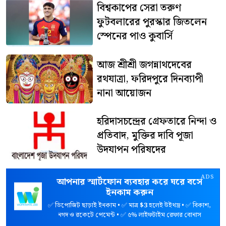
বিশ্বকাপের সেরা তরুণ
ফুটবলারের পুরস্কার জিতলেন
স্পেনের পাও কুবার্সি
আজ শ্রীশ্রী জগন্নাথদেবের
রথযাত্রা, ফরিদপুরে দিনব্যাপী
নানা আয়োজন
হরিদাসচন্দ্রের গ্রেফতারে নিন্দা ও
প্রতিবাদ, মুক্তির দাবি পূজা
উদযাপন পরিষদের
ADS
আপনার স্মার্টফোন ব্যবহার করে ঘরে বসে
ইনকাম করুন
✅ ডিপোজিট ছাড়াই ইনকাম • ✅ মাত্র
$3
হলেই উইথড্র • ✅ বিকাশ,
নগদ ও রকেটে পেমেন্ট • ✅ ৫% লাইফটাইম রেফার বোনাস