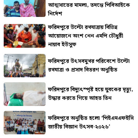
আত্মসাতের মামলা, তদন্তে পিবিআইকে
নির্দেশ
ফরিদপুরে উল্টো রথযাত্রায় বিভিন্ন
আয়োজনে অংশ নেন এমপি চৌধুরী
নায়াব ইউসুফ
ফরিদপুরে উৎসবমুখর পরিবেশে উল্টো
রথযাত্রা ও প্রসাদ বিতরণ অনুষ্ঠিত
ফরিদপুরে বিদ্যুৎস্পৃষ্ট হয়ে যুবকের মৃত্যু,
উদ্ধার করতে গিয়ে আহত তিন
ফরিদপুরে অনুষ্ঠিত হলো ‘পিইএমএফইসি
জাতীয় বিজ্ঞান উৎসব-২০২৬’