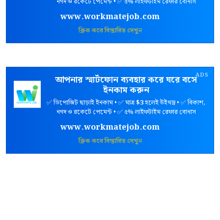
নগদ ও রকেটে পেমেন্ট • ✅ ৫% লাইফটাইম রেফার বোনাস
www.workmatejob.com
ক্লিক করে বিস্তারিত দেখুন
ADS
আপনার স্মার্টফোন ব্যবহার করে ঘরে বসে
ইনকাম করুন
✅ ডিপোজিট ছাড়াই ইনকাম • ✅ মাত্র
$3
হলেই উইথড্র • ✅ বিকাশ,
নগদ ও রকেটে পেমেন্ট • ✅ ৫% লাইফটাইম রেফার বোনাস
www.workmatejob.com
ক্লিক করে বিস্তারিত দেখুন