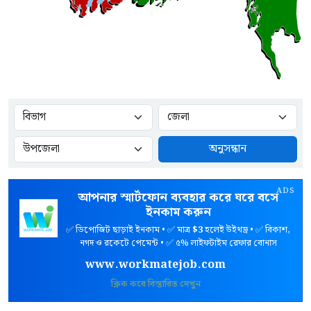
অনুসন্ধান
ADS
আপনার স্মার্টফোন ব্যবহার করে ঘরে বসে
ইনকাম করুন
✅ ডিপোজিট ছাড়াই ইনকাম • ✅ মাত্র
$3
হলেই উইথড্র • ✅ বিকাশ,
নগদ ও রকেটে পেমেন্ট • ✅ ৫% লাইফটাইম রেফার বোনাস
www.workmatejob.com
ক্লিক করে বিস্তারিত দেখুন