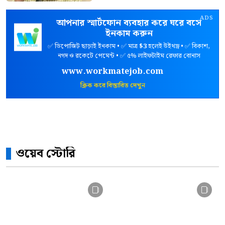
ADS
আপনার স্মার্টফোন ব্যবহার করে ঘরে বসে
ইনকাম করুন
✅ ডিপোজিট ছাড়াই ইনকাম • ✅ মাত্র
$3
হলেই উইথড্র • ✅ বিকাশ,
নগদ ও রকেটে পেমেন্ট • ✅ ৫% লাইফটাইম রেফার বোনাস
www.workmatejob.com
ক্লিক করে বিস্তারিত দেখুন
ওয়েব স্টোরি