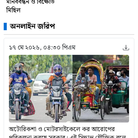
মানববন্ধন ও বিক্ষোভ
মিছিল
অনলাইন জরিপ
১৭ মে ২০২৬, ০৪:৩০ পিএম
অটোরিকশা ও মোটরসাইকেলে কর আরোপের
পরিকল্পনা করছে সরকার। এই সিদ্ধান্ত যৌক্তিক বলে