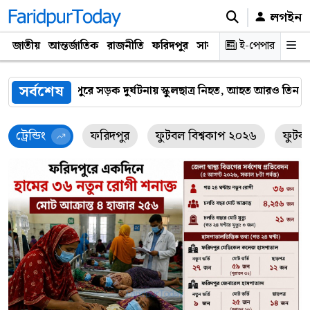
লগইন
জাতীয়
আন্তর্জাতিক
রাজনীতি
ফরিদপুর
সারাদেশ
ই-পেপার
প্রযুক্তি
ক্যারিয়
সর্বশেষ
কুলছাত্র নিহত, আহত আরও তিনজন
ফরিদপুরে ভ্রাম্যমাণ আদালতের অভ
ট্রেন্ডিং
ফরিদপুর
ফুটবল বিশ্বকাপ ২০২৬
ফুটব