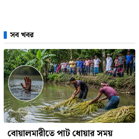
সব খবর
বোয়ালমারীতে পাট ধোয়ার সময়