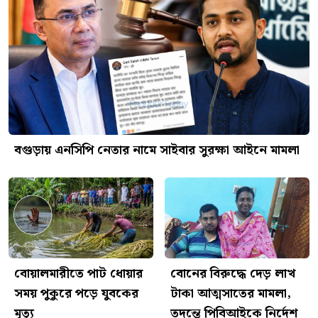
বগুড়ায় এনসিপি নেতার নামে সাইবার সুরক্ষা আইনে মামলা
বোয়ালমারীতে পাট ধোয়ার
বোনের বিরুদ্ধে দেড় লাখ
সময় পুকুরে পড়ে যুবকের
টাকা আত্মসাতের মামলা,
মৃত্যু
তদন্তে পিবিআইকে নির্দেশ