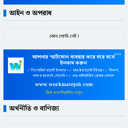
আইন ও অপরাধ
কোন পোস্ট নেই !
ADS
আপনার স্মার্টফোন ব্যবহার করে ঘরে বসে
ইনকাম করুন
✅ ডিপোজিট ছাড়াই ইনকাম • ✅ মাত্র
$3
হলেই উইথড্র • ✅ বিকাশ,
নগদ ও রকেটে পেমেন্ট • ✅ ৫% লাইফটাইম রেফার বোনাস
www.workmatejob.com
ক্লিক করে বিস্তারিত দেখুন
অর্থনীতি ও বাণিজ্য