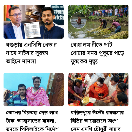
ঘিরে বিতর্ক, মিসরের ক্ষোভ
আজ শ্রীশ্রী জগন্নাথদেবের
রথযাত্রা, ফরিদপুরে দিনব্যাপী নানা
আয়োজন
বগুড়ায় এনসিপি নেতার
বোয়ালমারীতে পাট
নামে সাইবার সুরক্ষা
ধোয়ার সময় পুকুরে পড়ে
আইনে মামলা
যুবকের মৃত্যু
বোনের বিরুদ্ধে দেড় লাখ
ফরিদপুরে উল্টো রথযাত্রায়
টাকা আত্মসাতের মামলা,
বিভিন্ন আয়োজনে অংশ
তদন্তে পিবিআইকে নির্দেশ
নেন এমপি চৌধুরী নায়াব