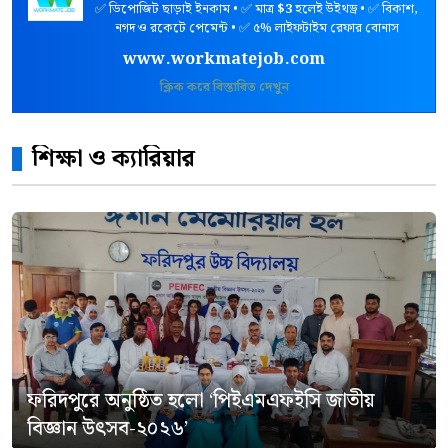
✅ ডিপোজিট ছাড়াই ইনকাম • ✅ মাত্র
$3
হলেই উইথড্র • ✅ বিকাশ,
নগদ ও রকেটে পেমেন্ট • ✅ ৫% লাইফটাইম রেফার বোনাস
www.workmatejob.com
ক্লিক করে বিস্তারিত দেখুন
শিক্ষা ও ক্যারিয়ার
ফরিদপুরে অনুষ্ঠিত হলো ‘পিইএমএফইসি জাতীয়
বিজ্ঞান উৎসব-২০২৬’