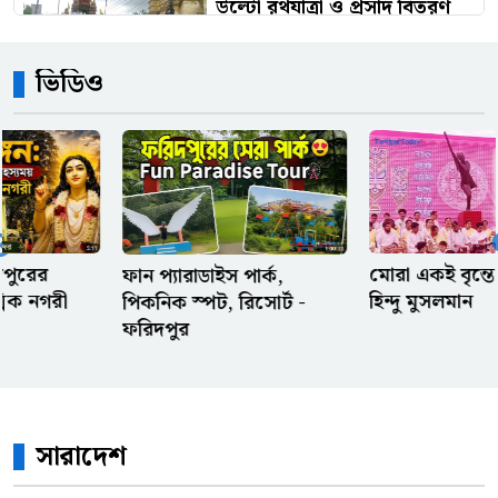
উল্টো রথযাত্রা ও প্রসাদ বিতরণ
অনুষ্ঠিত
ভিডিও
বোনের বিরুদ্ধে দেড় লাখ টাকা
আত্মসাতের মামলা, তদন্তে
পিবিআইকে নির্দেশ
অফিস থেকে আগে বের হওয়ার
সেরা কিছু অজুহাত
মোরা একই বৃন্তে দুটি কুসুম
পল্লী কবি জসিম উদ্দিনের
হিন্দু মুসলমান
বাড়ি
ওলিসের পায়ে ফ্রান্সের স্বপ্ন,
পেলে-মেসির রেকর্ড কি এবার
ভেঙে দেবে?
সারাদেশ
রেফারি ও ভিএআরের দুই সিদ্ধান্ত