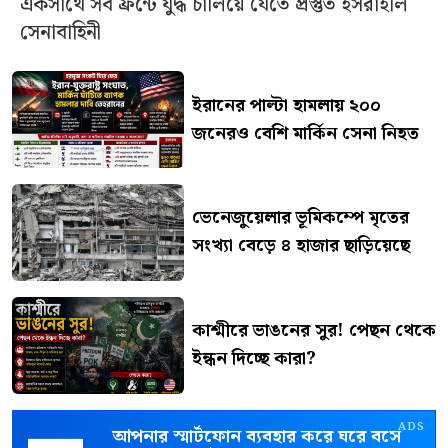
একসাথে সব ফ্রন্টে যুদ্ধ চালিয়ে যেতে প্রস্তুত ইসরাইলি
সেনাবাহিনী
ইরানের পাল্টা হামলায় ২০০
জনেরও বেশি মার্কিন সেনা নিহত
ভেনেজুয়েলার ভূমিকম্পে মৃতের
সংখ্যা বেড়ে ৪ হাজার ছাড়িয়েছে
কাশ্মীরে ভাঙনের সুর! পেছন থেকে
ইন্ধন দিচ্ছে কারা?
ADS
আপনার স্মার্টফোন ব্যবহার করে ঘরে বসে