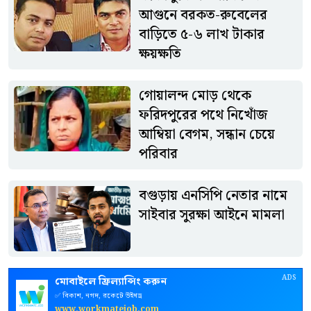
থাকারও পরামর্শ দেওয়া হয়েছে।
আগুনে বরকত-রুবেলের
বাড়িতে ৫-৬ লাখ টাকার
ক্ষয়ক্ষতি
গোয়ালন্দ মোড় থেকে
ফরিদপুরের পথে নিখোঁজ
আম্বিয়া বেগম, সন্ধান চেয়ে
পরিবার
বগুড়ায় এনসিপি নেতার নামে
সাইবার সুরক্ষা আইনে মামলা
ADS
মোবাইলে ফ্রিল্যান্সিং করুন
✅ বিকাশ, নগদ, রকেটে উইথড্র
www.workmatejob.com