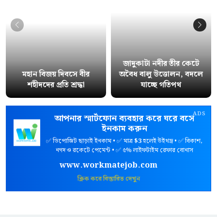
জাদুকাটা নদীর তীর কেটে
মহান বিজয় দিবসে বীর
অবৈধ বালু উত্তোলন, বদলে
শহীদদের প্রতি শ্রদ্ধা
যাচ্ছে গতিপথ
ADS
আপনার স্মার্টফোন ব্যবহার করে ঘরে বসে
ইনকাম করুন
✅ ডিপোজিট ছাড়াই ইনকাম • ✅ মাত্র
$3
হলেই উইথড্র • ✅ বিকাশ,
নগদ ও রকেটে পেমেন্ট • ✅ ৫% লাইফটাইম রেফার বোনাস
www.workmatejob.com
ক্লিক করে বিস্তারিত দেখুন