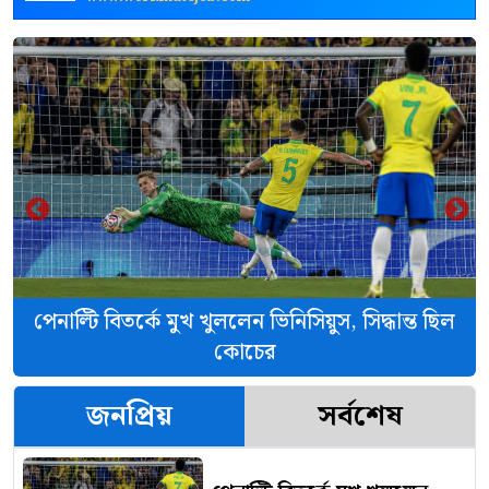
‹
›
পেনাল্টি বিতর্কে মুখ খুললেন ভিনিসিয়ুস, সিদ্ধান্ত ছিল
কোচের
জনপ্রিয়
সর্বশেষ