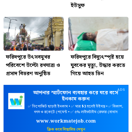
ইউসুফ
ফরিদপুরে উৎসবমুখর
ফরিদপুরে বিদ্যুৎস্পৃষ্ট হয়ে
পরিবেশে উল্টো রথযাত্রা ও
যুবকের মৃত্যু, উদ্ধার করতে
প্রসাদ বিতরণ অনুষ্ঠিত
গিয়ে আহত তিন
ADS
আপনার স্মার্টফোন ব্যবহার করে ঘরে বসে
ইনকাম করুন
✅ ডিপোজিট ছাড়াই ইনকাম • ✅ মাত্র
$3
হলেই উইথড্র • ✅ বিকাশ,
নগদ ও রকেটে পেমেন্ট • ✅ ৫% লাইফটাইম রেফার বোনাস
www.workmatejob.com
ক্লিক করে বিস্তারিত দেখুন