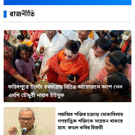
রাজনীতি
ফরিদপুরে উল্টো রথযাত্রায় বিভিন্ন আয়োজনে অংশ নেন
এমপি চৌধুরী নায়াব ইউসুফ
পরাজিত শক্তির চক্রান্ত মোকাবিলায়
গণতান্ত্রিক শক্তিকে সচেতন থাকতে
হবে: রুহুল কবির রিজভী