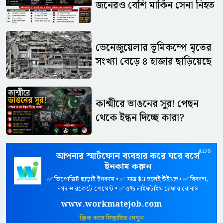
জনেরও বেশি মার্কিন সেনা নিহত
ভেনেজুয়েলার ভূমিকম্পে মৃতের
সংখ্যা বেড়ে ৪ হাজার ছাড়িয়েছে
কাশ্মীরে ভাঙনের সুর! পেছন
থেকে ইন্ধন দিচ্ছে কারা?
ADS
আপনার স্মার্টফোন ব্যবহার করে ঘরে বসে
ইনকাম করুন
✅ ডিপোজিট ছাড়াই ইনকাম • ✅ মাত্র
$3
হলেই উইথড্র • ✅ বিকাশ,
নগদ ও রকেটে পেমেন্ট • ✅ ৫% লাইফটাইম রেফার বোনাস
www.workmatejob.com
ক্লিক করে বিস্তারিত দেখুন