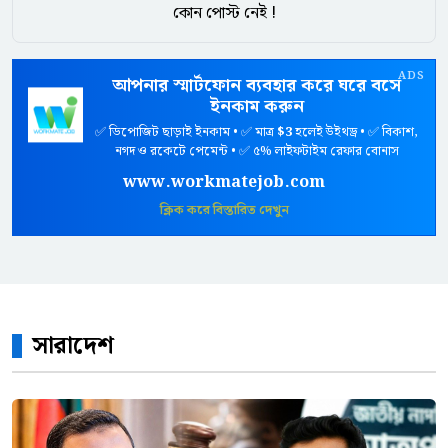
কোন পোস্ট নেই !
ADS
আপনার স্মার্টফোন ব্যবহার করে ঘরে বসে
ইনকাম করুন
✅ ডিপোজিট ছাড়াই ইনকাম • ✅ মাত্র
$3
হলেই উইথড্র • ✅ বিকাশ,
নগদ ও রকেটে পেমেন্ট • ✅ ৫% লাইফটাইম রেফার বোনাস
www.workmatejob.com
ক্লিক করে বিস্তারিত দেখুন
সারাদেশ