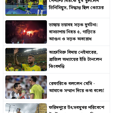
পেনাল্টি বিতর্কে মুখ খুললেন
ভিনিসিয়ুস, সিদ্ধান্ত ছিল কোচের
ভাঙ্গায় ভয়াবহ সড়ক দুর্ঘটনা:
বাসচাপায় নিহত ৫, গাড়িতে
আগুন ও সড়ক অবরোধ
অশ্রুসিক্ত বিদায় নেইমারের,
ব্রাজিল অধ্যায়ের ইতি টানলেন
কিংবদন্তি
রেফারিকে বললেন মেসি -
আমাকে সম্মান দিয়ে কথা বলো!
ফরিদপুরে উৎসবমুখর পরিবেশে