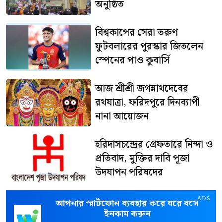
অনুষ্ঠিত
বিশ্বকাপের সেরা তরুণ
ফুটবলারের পুরস্কার জিতলেন
স্পেনের পাও কুবার্সি
আজ শ্রীশ্রী জগন্নাথদেবের
রথযাত্রা, ফরিদপুরে দিনব্যাপী
নানা আয়োজন
হরিদাসচন্দ্রের গ্রেফতারে নিন্দা ও
প্রতিবাদ, মুক্তির দাবি পূজা
উদযাপন পরিষদের
ADS
আপনার স্মার্টফোন ব্যবহার করে ঘরে বসে
ইনকাম করুন