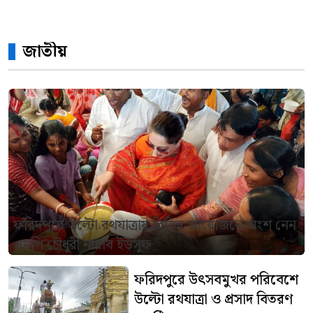
জাতীয়
ফরিদপুরে উল্টো রথযাত্রায় বিভিন্ন আয়োজনে অংশ নেন
এমপি চৌধুরী নায়াব ইউসুফ
ফরিদপুরে উৎসবমুখর পরিবেশে
উল্টো রথযাত্রা ও প্রসাদ বিতরণ