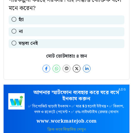
মনে করেন?
হ্যাঁ
না
মন্তব্য নেই
মোট ভোটদাতাঃ
৪
জন
ADS
আপনার স্মার্টফোন ব্যবহার করে ঘরে বসে
ইনকাম করুন
✅ ডিপোজিট ছাড়াই ইনকাম • ✅ মাত্র
$3
হলেই উইথড্র • ✅ বিকাশ,
নগদ ও রকেটে পেমেন্ট • ✅ ৫% লাইফটাইম রেফার বোনাস
www.workmatejob.com
ক্লিক করে বিস্তারিত দেখুন