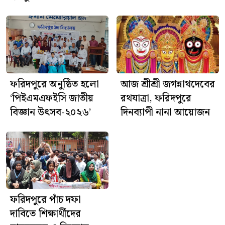
পুলিশ জানিয়েছে, এ ঘটনায় প্রয়োজনীয় আইনগত কার্যক্রম
প্রক্রিয়াধীন রয়েছে।
ফরিদপুরে অনুষ্ঠিত হলো
আজ শ্রীশ্রী জগন্নাথদেবের
‘পিইএমএফইসি জাতীয়
রথযাত্রা, ফরিদপুরে
বিজ্ঞান উৎসব-২০২৬’
দিনব্যাপী নানা আয়োজন
ফরিদপুরে পাঁচ দফা
দাবিতে শিক্ষার্থীদের