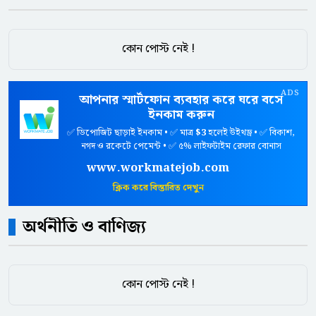
কোন পোস্ট নেই !
ADS
আপনার স্মার্টফোন ব্যবহার করে ঘরে বসে
ইনকাম করুন
✅ ডিপোজিট ছাড়াই ইনকাম • ✅ মাত্র
$3
হলেই উইথড্র • ✅ বিকাশ,
নগদ ও রকেটে পেমেন্ট • ✅ ৫% লাইফটাইম রেফার বোনাস
www.workmatejob.com
ক্লিক করে বিস্তারিত দেখুন
অর্থনীতি ও বাণিজ্য
কোন পোস্ট নেই !