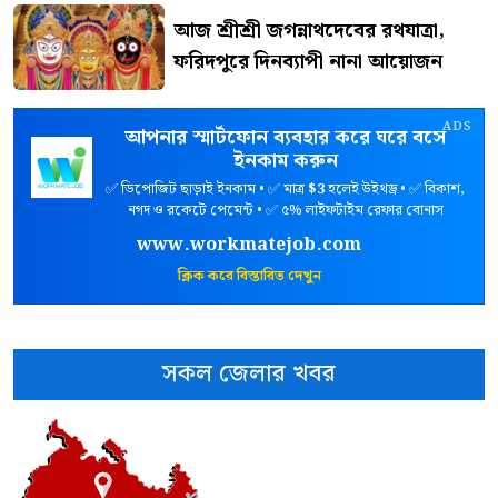
আজ শ্রীশ্রী জগন্নাথদেবের রথযাত্রা,
ফরিদপুরে দিনব্যাপী নানা আয়োজন
ADS
আপনার স্মার্টফোন ব্যবহার করে ঘরে বসে
ইনকাম করুন
✅ ডিপোজিট ছাড়াই ইনকাম • ✅ মাত্র
$3
হলেই উইথড্র • ✅ বিকাশ,
নগদ ও রকেটে পেমেন্ট • ✅ ৫% লাইফটাইম রেফার বোনাস
www.workmatejob.com
ক্লিক করে বিস্তারিত দেখুন
সকল জেলার খবর