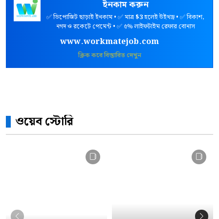
ইনকাম করুন
✅ ডিপোজিট ছাড়াই ইনকাম • ✅ মাত্র
$3
হলেই উইথড্র • ✅ বিকাশ,
নগদ ও রকেটে পেমেন্ট • ✅ ৫% লাইফটাইম রেফার বোনাস
www.workmatejob.com
ক্লিক করে বিস্তারিত দেখুন
ওয়েব স্টোরি