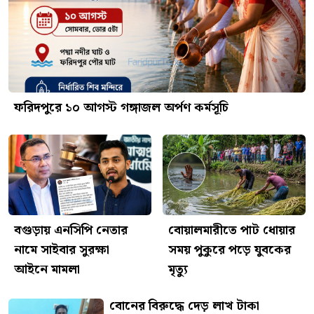
ফরিদপুরে ১০ আগস্ট গঙ্গাজল অর্পণ কর্মসূচি
বগুড়ায় এনসিপি নেতার
বোয়ালমারীতে পাট ধোয়ার
নামে সাইবার সুরক্ষা
সময় পুকুরে পড়ে যুবকের
আইনে মামলা
মৃত্যু
বোনের বিরুদ্ধে দেড় লাখ টাকা