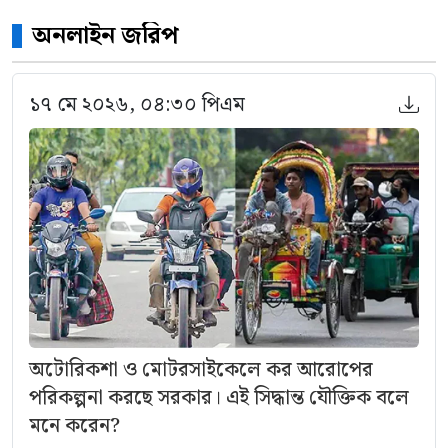
অনলাইন জরিপ
১৭ মে ২০২৬, ০৪:৩০ পিএম
অটোরিকশা ও মোটরসাইকেলে কর আরোপের
পরিকল্পনা করছে সরকার। এই সিদ্ধান্ত যৌক্তিক বলে
মনে করেন?