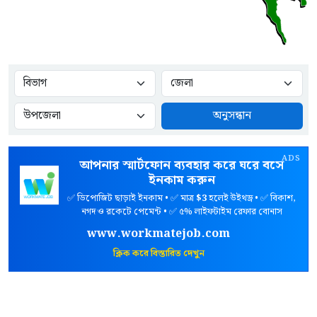
অনুসন্ধান
ADS
আপনার স্মার্টফোন ব্যবহার করে ঘরে বসে
ইনকাম করুন
✅ ডিপোজিট ছাড়াই ইনকাম • ✅ মাত্র
$3
হলেই উইথড্র • ✅ বিকাশ,
নগদ ও রকেটে পেমেন্ট • ✅ ৫% লাইফটাইম রেফার বোনাস
www.workmatejob.com
ক্লিক করে বিস্তারিত দেখুন