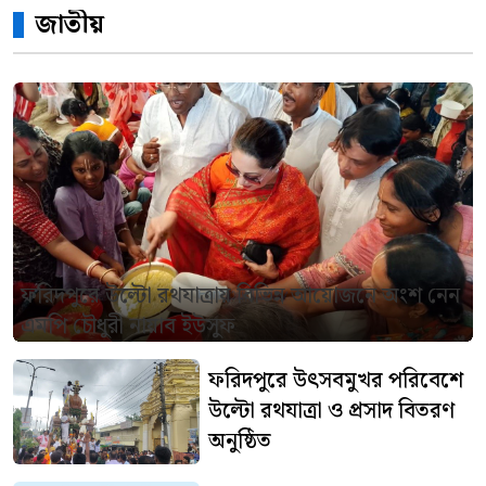
জাতীয়
ফরিদপুরে উল্টো রথযাত্রায় বিভিন্ন আয়োজনে অংশ নেন
এমপি চৌধুরী নায়াব ইউসুফ
ফরিদপুরে উৎসবমুখর পরিবেশে
উল্টো রথযাত্রা ও প্রসাদ বিতরণ
অনুষ্ঠিত