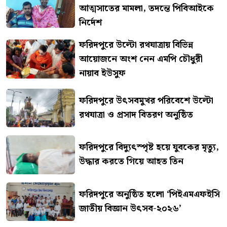
আত্মসাতের মামলা, তদন্তে পিবিআইকে
নির্দেশ
ফরিদপুরে উল্টো রথযাত্রায় বিভিন্ন
আয়োজনে অংশ নেন এমপি চৌধুরী
নায়াব ইউসুফ
ফরিদপুরে উৎসবমুখর পরিবেশে উল্টো
রথযাত্রা ও প্রসাদ বিতরণ অনুষ্ঠিত
ফরিদপুরে বিদ্যুৎস্পৃষ্ট হয়ে যুবকের মৃত্যু,
উদ্ধার করতে গিয়ে আহত তিন
ফরিদপুরে অনুষ্ঠিত হলো ‘পিইএমএফইসি
জাতীয় বিজ্ঞান উৎসব-২০২৬’