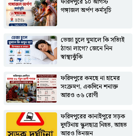
ফরিদপুরে ১০ আগস্ট
বিরাজ করছে। ভক্তদের অংশগ্রহণে কর্মসূচিটি ধর্মীয় আবহে অনুষ্ঠিত
গঙ্গাজল অর্পণ কর্মসূচি
হবে বলে জানিয়েছেন আয়োজকরা।আয়োজক কমিটির পক্ষ থেকে
ধর্মপ্রাণ সনাতন ধর্মাবলম্বীদের যথাসময়ে উপস্থিত হয়ে গঙ্গাজল অর্পণ
কর্মসূচিতে অংশ নেওয়ার আহ্বান জানানো হয়েছে।
ভেজা চুলে ঘুমালে কি সত্যিই
ঠান্ডা লাগে? জেনে নিন
স্বাস্থ্যঝুঁকি
ফরিদপুরে কমছে না হামের
সংক্রমণ, একদিনে শনাক্ত
আরও ৩৬ রোগী
ফরিদপুরের কানাইপুরে সড়ক
দুর্ঘটনায় স্কুলছাত্র নিহত, আহত
আরও তিনজন