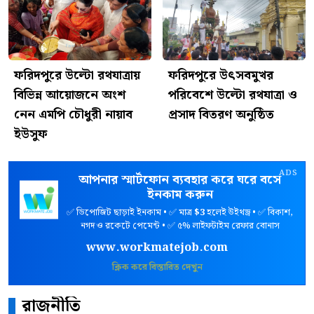
ফরিদপুরে উল্টো রথযাত্রায়
ফরিদপুরে উৎসবমুখর
বিভিন্ন আয়োজনে অংশ
পরিবেশে উল্টো রথযাত্রা ও
নেন এমপি চৌধুরী নায়াব
প্রসাদ বিতরণ অনুষ্ঠিত
ইউসুফ
ADS
আপনার স্মার্টফোন ব্যবহার করে ঘরে বসে
ইনকাম করুন
✅ ডিপোজিট ছাড়াই ইনকাম • ✅ মাত্র
$3
হলেই উইথড্র • ✅ বিকাশ,
নগদ ও রকেটে পেমেন্ট • ✅ ৫% লাইফটাইম রেফার বোনাস
www.workmatejob.com
ক্লিক করে বিস্তারিত দেখুন
রাজনীতি