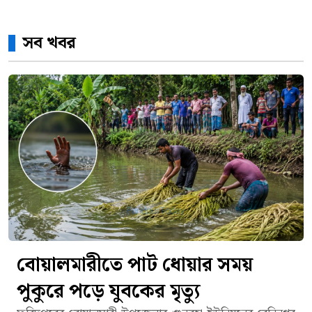
সব খবর
বোয়ালমারীতে পাট ধোয়ার সময়
পুকুরে পড়ে যুবকের মৃত্যু