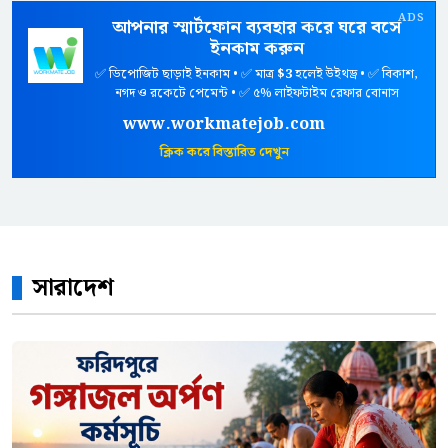
ADS
আপনার স্মার্টফোন ব্যবহার করে ঘরে বসে
ইনকাম করুন
✅ ডিপোজিট ছাড়াই ইনকাম • ✅ মাত্র
$3
হলেই উইথড্র • ✅ বিকাশ,
নগদ ও রকেটে পেমেন্ট • ✅ ৫% লাইফটাইম রেফার বোনাস
www.workmatejob.com
ক্লিক করে বিস্তারিত দেখুন
সারাদেশ