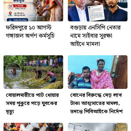
আজ শ্রীশ্রী জগন্নাথদেবের
রথযাত্রা, ফরিদপুরে দিনব্যাপী নানা
আয়োজন
ফরিদপুরে ১০ আগস্ট
বগুড়ায় এনসিপি নেতার
গঙ্গাজল অর্পণ কর্মসূচি
নামে সাইবার সুরক্ষা
আইনে মামলা
বোয়ালমারীতে পাট ধোয়ার
বোনের বিরুদ্ধে দেড় লাখ
সময় পুকুরে পড়ে যুবকের
টাকা আত্মসাতের মামলা,
মৃত্যু
তদন্তে পিবিআইকে নির্দেশ