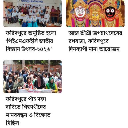
ফরিদপুরে অনুষ্ঠিত হলো
আজ শ্রীশ্রী জগন্নাথদেবের
‘পিইএমএফইসি জাতীয়
রথযাত্রা, ফরিদপুরে
বিজ্ঞান উৎসব-২০২৬’
দিনব্যাপী নানা আয়োজন
ফরিদপুরে পাঁচ দফা
দাবিতে শিক্ষার্থীদের
মানববন্ধন ও বিক্ষোভ
মিছিল