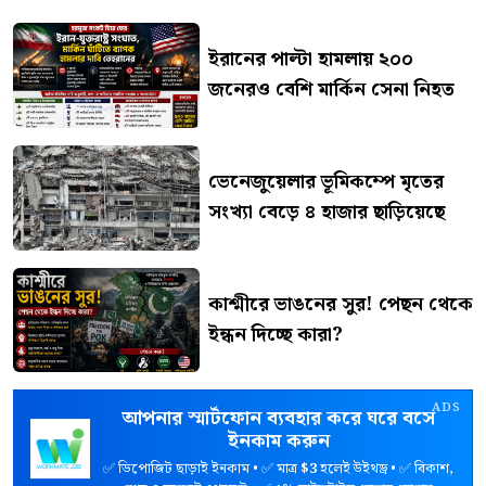
ইরানের পাল্টা হামলায় ২০০
জনেরও বেশি মার্কিন সেনা নিহত
ভেনেজুয়েলার ভূমিকম্পে মৃতের
সংখ্যা বেড়ে ৪ হাজার ছাড়িয়েছে
কাশ্মীরে ভাঙনের সুর! পেছন থেকে
ইন্ধন দিচ্ছে কারা?
ADS
আপনার স্মার্টফোন ব্যবহার করে ঘরে বসে
ইনকাম করুন
✅ ডিপোজিট ছাড়াই ইনকাম • ✅ মাত্র
$3
হলেই উইথড্র • ✅ বিকাশ,