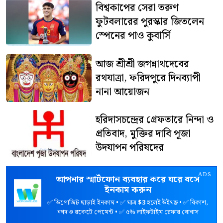
বিশ্বকাপের সেরা তরুণ
ফুটবলারের পুরস্কার জিতলেন
স্পেনের পাও কুবার্সি
আজ শ্রীশ্রী জগন্নাথদেবের
রথযাত্রা, ফরিদপুরে দিনব্যাপী
নানা আয়োজন
হরিদাসচন্দ্রের গ্রেফতারে নিন্দা ও
প্রতিবাদ, মুক্তির দাবি পূজা
উদযাপন পরিষদের
ADS
আপনার স্মার্টফোন ব্যবহার করে ঘরে বসে
ইনকাম করুন
✅ ডিপোজিট ছাড়াই ইনকাম • ✅ মাত্র
$3
হলেই উইথড্র • ✅ বিকাশ,
নগদ ও রকেটে পেমেন্ট • ✅ ৫% লাইফটাইম রেফার বোনাস