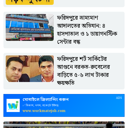
ফরিদপুরে ভ্রাম্যমাণ
আদালতের অভিযান: ৪
হাসপাতাল ও ১ ডায়াগনস্টিক
সেন্টার বন্ধ
ফরিদপুরে শর্ট সার্কিটের
আগুনে বরকত-রুবেলের
বাড়িতে ৫-৬ লাখ টাকার
ক্ষয়ক্ষতি
ADS
মোবাইলে ফ্রিল্যান্সিং করুন
✅ বিকাশ, নগদ, রকেটে উইথড্র
www.workmatejob.com