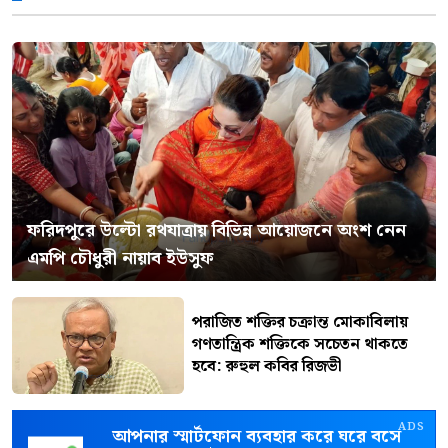
ফরিদপুরে উল্টো রথযাত্রায় বিভিন্ন আয়োজনে অংশ নেন
এমপি চৌধুরী নায়াব ইউসুফ
পরাজিত শক্তির চক্রান্ত মোকাবিলায়
গণতান্ত্রিক শক্তিকে সচেতন থাকতে
হবে: রুহুল কবির রিজভী
ADS
আপনার স্মার্টফোন ব্যবহার করে ঘরে বসে