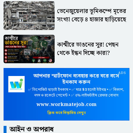
ভেনেজুয়েলার ভূমিকম্পে মৃতের
সংখ্যা বেড়ে ৪ হাজার ছাড়িয়েছে
কাশ্মীরে ভাঙনের সুর! পেছন
থেকে ইন্ধন দিচ্ছে কারা?
ADS
আপনার স্মার্টফোন ব্যবহার করে ঘরে বসে
ইনকাম করুন
✅ ডিপোজিট ছাড়াই ইনকাম • ✅ মাত্র
$3
হলেই উইথড্র • ✅ বিকাশ,
নগদ ও রকেটে পেমেন্ট • ✅ ৫% লাইফটাইম রেফার বোনাস
www.workmatejob.com
ক্লিক করে বিস্তারিত দেখুন
আইন ও অপরাধ