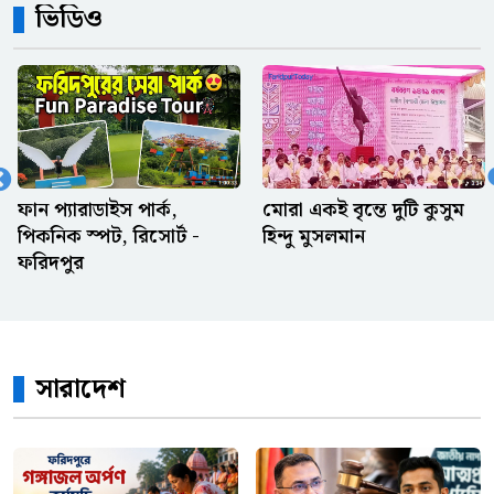
ভিডিও
বোনের বিরুদ্ধে দেড় লাখ টাকা
আত্মসাতের মামলা, তদন্তে
পিবিআইকে নির্দেশ
অফিস থেকে আগে বের হওয়ার
সেরা কিছু অজুহাত
মোরা একই বৃন্তে দুটি কুসুম
পল্লী কবি জসিম উদ্দিনের
হিন্দু মুসলমান
বাড়ি
ওলিসের পায়ে ফ্রান্সের স্বপ্ন,
পেলে-মেসির রেকর্ড কি এবার
ভেঙে দেবে?
সারাদেশ
রেফারি ও ভিএআরের দুই সিদ্ধান্ত
ঘিরে বিতর্ক, মিসরের ক্ষোভ