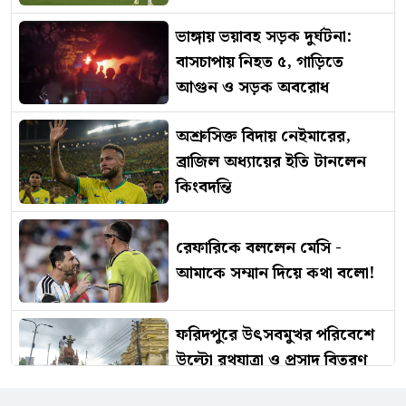
ভাঙ্গায় ভয়াবহ সড়ক দুর্ঘটনা:
বাসচাপায় নিহত ৫, গাড়িতে
আগুন ও সড়ক অবরোধ
অশ্রুসিক্ত বিদায় নেইমারের,
ব্রাজিল অধ্যায়ের ইতি টানলেন
কিংবদন্তি
রেফারিকে বললেন মেসি -
আমাকে সম্মান দিয়ে কথা বলো!
ফরিদপুরে উৎসবমুখর পরিবেশে
উল্টো রথযাত্রা ও প্রসাদ বিতরণ
অনুষ্ঠিত