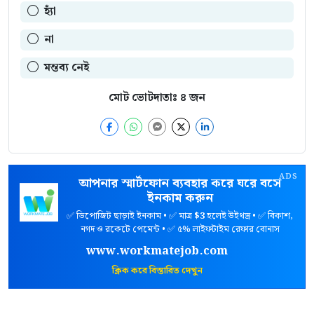
হ্যাঁ
না
মন্তব্য নেই
মোট ভোটদাতাঃ
৪
জন
ADS
আপনার স্মার্টফোন ব্যবহার করে ঘরে বসে
ইনকাম করুন
✅ ডিপোজিট ছাড়াই ইনকাম • ✅ মাত্র
$3
হলেই উইথড্র • ✅ বিকাশ,
নগদ ও রকেটে পেমেন্ট • ✅ ৫% লাইফটাইম রেফার বোনাস
www.workmatejob.com
ক্লিক করে বিস্তারিত দেখুন