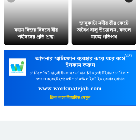
জাদুকাটা নদীর তীর কেটে
মহান বিজয় দিবসে বীর
অবৈধ বালু উত্তোলন, বদলে
শহীদদের প্রতি শ্রদ্ধা
যাচ্ছে গতিপথ
ADS
আপনার স্মার্টফোন ব্যবহার করে ঘরে বসে
ইনকাম করুন
✅ ডিপোজিট ছাড়াই ইনকাম • ✅ মাত্র
$3
হলেই উইথড্র • ✅ বিকাশ,
নগদ ও রকেটে পেমেন্ট • ✅ ৫% লাইফটাইম রেফার বোনাস
www.workmatejob.com
ক্লিক করে বিস্তারিত দেখুন