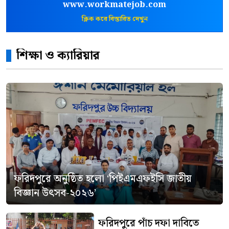
www.workmatejob.com
ক্লিক করে বিস্তারিত দেখুন
শিক্ষা ও ক্যারিয়ার
ফরিদপুরে অনুষ্ঠিত হলো ‘পিইএমএফইসি জাতীয়
বিজ্ঞান উৎসব-২০২৬’
ফরিদপুরে পাঁচ দফা দাবিতে