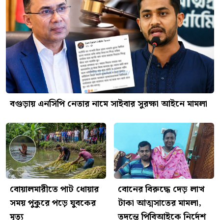
বগুড়ায় এনসিপি নেতার নামে সাইবার সুরক্ষা আইনে মামলা
বোয়ালমারীতে পাট ধোয়ার
বোনের বিরুদ্ধে দেড় লাখ
সময় পুকুরে পড়ে যুবকের
টাকা আত্মসাতের মামলা,
মৃত্যু
তদন্তে পিবিআইকে নির্দেশ