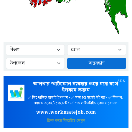
অনুসন্ধান
ADS
আপনার স্মার্টফোন ব্যবহার করে ঘরে বসে
ইনকাম করুন
✅ ডিপোজিট ছাড়াই ইনকাম • ✅ মাত্র
$3
হলেই উইথড্র • ✅ বিকাশ,
নগদ ও রকেটে পেমেন্ট • ✅ ৫% লাইফটাইম রেফার বোনাস
www.workmatejob.com
ক্লিক করে বিস্তারিত দেখুন