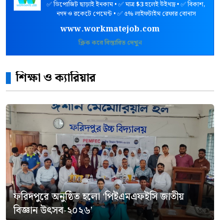
✅ ডিপোজিট ছাড়াই ইনকাম • ✅ মাত্র
$3
হলেই উইথড্র • ✅ বিকাশ,
নগদ ও রকেটে পেমেন্ট • ✅ ৫% লাইফটাইম রেফার বোনাস
www.workmatejob.com
ক্লিক করে বিস্তারিত দেখুন
শিক্ষা ও ক্যারিয়ার
ফরিদপুরে অনুষ্ঠিত হলো ‘পিইএমএফইসি জাতীয়
বিজ্ঞান উৎসব-২০২৬’