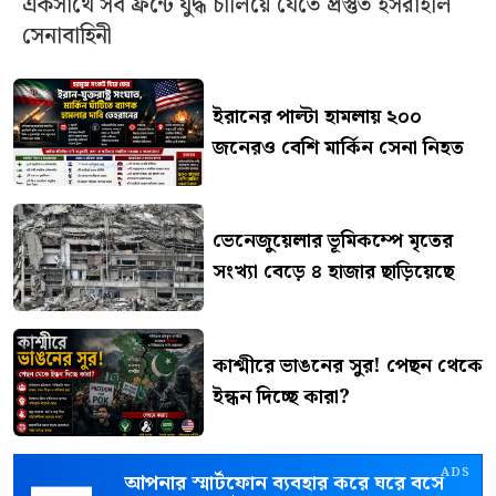
একসাথে সব ফ্রন্টে যুদ্ধ চালিয়ে যেতে প্রস্তুত ইসরাইলি
সেনাবাহিনী
ইরানের পাল্টা হামলায় ২০০
জনেরও বেশি মার্কিন সেনা নিহত
ভেনেজুয়েলার ভূমিকম্পে মৃতের
সংখ্যা বেড়ে ৪ হাজার ছাড়িয়েছে
কাশ্মীরে ভাঙনের সুর! পেছন থেকে
ইন্ধন দিচ্ছে কারা?
ADS
আপনার স্মার্টফোন ব্যবহার করে ঘরে বসে