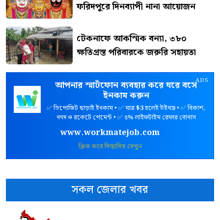
ফরিদপুরে দিনব্যাপী নানা আয়োজন
টেকনাফে আকস্মিক বন্যা, ৩৮০
ক্ষতিগ্রস্ত পরিবারকে জরুরি সহায়তা
ADS
আপনার স্মার্টফোন ব্যবহার করে ঘরে বসে
ইনকাম করুন
✅ ডিপোজিট ছাড়াই ইনকাম • ✅ মাত্র
$3
হলেই উইথড্র • ✅ বিকাশ,
নগদ ও রকেটে পেমেন্ট • ✅ ৫% লাইফটাইম রেফার বোনাস
www.workmatejob.com
ক্লিক করে বিস্তারিত দেখুন
সকল জেলার খবর