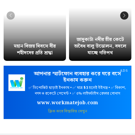
জাদুকাটা নদীর তীর কেটে
মহান বিজয় দিবসে বীর
অবৈধ বালু উত্তোলন, বদলে
শহীদদের প্রতি শ্রদ্ধা
যাচ্ছে গতিপথ
ADS
আপনার স্মার্টফোন ব্যবহার করে ঘরে বসে
ইনকাম করুন
✅ ডিপোজিট ছাড়াই ইনকাম • ✅ মাত্র
$3
হলেই উইথড্র • ✅ বিকাশ,
নগদ ও রকেটে পেমেন্ট • ✅ ৫% লাইফটাইম রেফার বোনাস
www.workmatejob.com
ক্লিক করে বিস্তারিত দেখুন