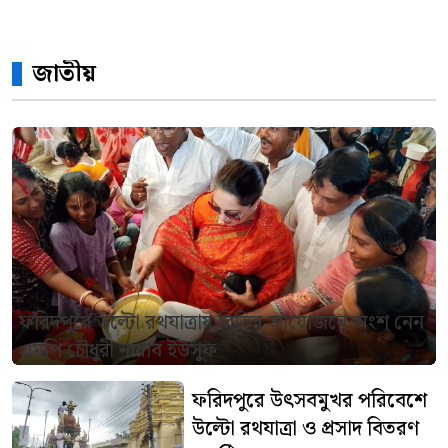
জাতীয়
ফরিদপুরে উল্টো রথযাত্রায় বিভিন্ন আয়োজনে অংশ নেন
এমপি চৌধুরী নায়াব ইউসুফ
ফরিদপুরে উৎসবমুখর পরিবেশে
উল্টো রথযাত্রা ও প্রসাদ বিতরণ