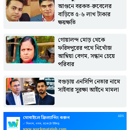
থাকারও পরামর্শ দেওয়া হয়েছে।
আগুনে বরকত-রুবেলের
বাড়িতে ৫-৬ লাখ টাকার
ক্ষয়ক্ষতি
গোয়ালন্দ মোড় থেকে
ফরিদপুরের পথে নিখোঁজ
আম্বিয়া বেগম, সন্ধান চেয়ে
পরিবার
বগুড়ায় এনসিপি নেতার নামে
সাইবার সুরক্ষা আইনে মামলা
ADS
মোবাইলে ফ্রিল্যান্সিং করুন
✅ বিকাশ, নগদ, রকেটে উইথড্র
www.workmatejob.com