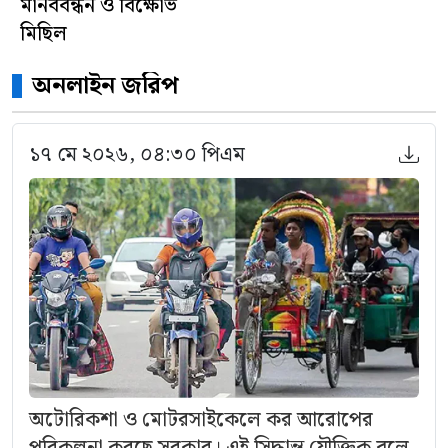
মানববন্ধন ও বিক্ষোভ
মিছিল
অনলাইন জরিপ
১৭ মে ২০২৬, ০৪:৩০ পিএম
অটোরিকশা ও মোটরসাইকেলে কর আরোপের
পরিকল্পনা করছে সরকার। এই সিদ্ধান্ত যৌক্তিক বলে