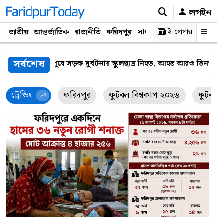
লগইন
জাতীয়
আন্তর্জাতিক
রাজনীতি
ফরিদপুর
সারাদেশ
ই-পেপার
প্রযুক্তি
ক্যারিয়
সর্বশেষ
ছাত্র নিহত, আহত আরও তিনজন
ফরিদপুরে ভ্রাম্যমাণ আদালতের অভিযান
ট্রেন্ডিং
ফরিদপুর
ফুটবল বিশ্বকাপ ২০২৬
ফুটব