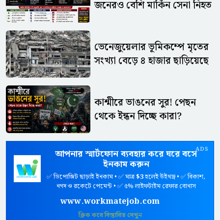
জনেরও বেশি মার্কিন সেনা নিহত
ভেনেজুয়েলার ভূমিকম্পে মৃতের
সংখ্যা বেড়ে ৪ হাজার ছাড়িয়েছে
কাশ্মীরে ভাঙনের সুর! পেছন
থেকে ইন্ধন দিচ্ছে কারা?
ADS
আপনার স্মার্টফোন ব্যবহার করে ঘরে বসে
ইনকাম করুন
✅ ডিপোজিট ছাড়াই ইনকাম • ✅ মাত্র
$3
হলেই উইথড্র • ✅ বিকাশ,
নগদ ও রকেটে পেমেন্ট • ✅ ৫% লাইফটাইম রেফার বোনাস
www.workmatejob.com
ক্লিক করে বিস্তারিত দেখুন