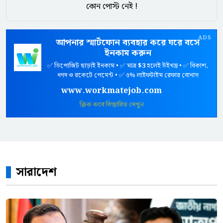
কোন পোস্ট নেই !
ADS
আপনার স্মার্টফোন ব্যবহার করে ঘরে বসে
ইনকাম করুন
✅ ডিপোজিট ছাড়াই ইনকাম • ✅ মাত্র
$3
হলেই উইথড্র • ✅ বিকাশ,
নগদ ও রকেটে পেমেন্ট • ✅ ৫% লাইফটাইম রেফার বোনাস
www.workmatejob.com
ক্লিক করে বিস্তারিত দেখুন
সারাদেশ