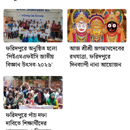
পুলিশ জানিয়েছে, এ ঘটনায় প্রয়োজনীয় আইনগত কার্যক্রম
প্রক্রিয়াধীন রয়েছে।
ফরিদপুরে অনুষ্ঠিত হলো
আজ শ্রীশ্রী জগন্নাথদেবের
‘পিইএমএফইসি জাতীয়
রথযাত্রা, ফরিদপুরে
বিজ্ঞান উৎসব-২০২৬’
দিনব্যাপী নানা আয়োজন
ফরিদপুরে পাঁচ দফা
দাবিতে শিক্ষার্থীদের