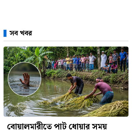
সব খবর
বোয়ালমারীতে পাট ধোয়ার সময়