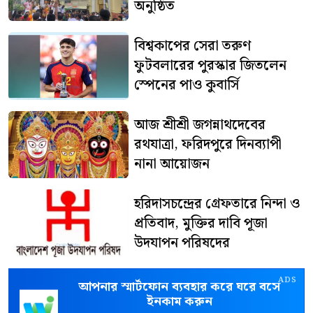
অনুষ্ঠিত
বিশ্বকাপের সেরা তরুণ
ফুটবলারের পুরস্কার জিতলেন
স্পেনের পাও কুবার্সি
আজ শ্রীশ্রী জগন্নাথদেবের
রথযাত্রা, ফরিদপুরে দিনব্যাপী
নানা আয়োজন
হরিদাসচন্দ্রের গ্রেফতারে নিন্দা ও
প্রতিবাদ, মুক্তির দাবি পূজা
উদযাপন পরিষদের
ADS
আপনার স্মার্টফোন ব্যবহার করে ঘরে বসে
ইনকাম করুন