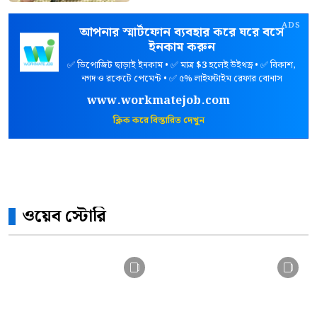
ADS
আপনার স্মার্টফোন ব্যবহার করে ঘরে বসে
ইনকাম করুন
✅ ডিপোজিট ছাড়াই ইনকাম • ✅ মাত্র
$3
হলেই উইথড্র • ✅ বিকাশ,
নগদ ও রকেটে পেমেন্ট • ✅ ৫% লাইফটাইম রেফার বোনাস
www.workmatejob.com
ক্লিক করে বিস্তারিত দেখুন
ওয়েব স্টোরি