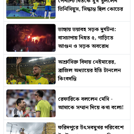
পেনাল্টি বিতর্কে মুখ খুললেন
ভিনিসিয়ুস, সিদ্ধান্ত ছিল কোচের
ভাঙ্গায় ভয়াবহ সড়ক দুর্ঘটনা:
বাসচাপায় নিহত ৫, গাড়িতে
আগুন ও সড়ক অবরোধ
অশ্রুসিক্ত বিদায় নেইমারের,
ব্রাজিল অধ্যায়ের ইতি টানলেন
কিংবদন্তি
রেফারিকে বললেন মেসি -
আমাকে সম্মান দিয়ে কথা বলো!
ফরিদপুরে উৎসবমুখর পরিবেশে