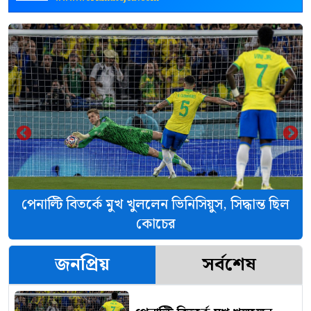
‹
›
পেনাল্টি বিতর্কে মুখ খুললেন ভিনিসিয়ুস, সিদ্ধান্ত ছিল
কোচের
জনপ্রিয়
সর্বশেষ