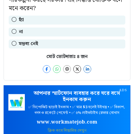
মনে করেন?
হ্যাঁ
না
মন্তব্য নেই
মোট ভোটদাতাঃ
৪
জন
ADS
আপনার স্মার্টফোন ব্যবহার করে ঘরে বসে
ইনকাম করুন
✅ ডিপোজিট ছাড়াই ইনকাম • ✅ মাত্র
$3
হলেই উইথড্র • ✅ বিকাশ,
নগদ ও রকেটে পেমেন্ট • ✅ ৫% লাইফটাইম রেফার বোনাস
www.workmatejob.com
ক্লিক করে বিস্তারিত দেখুন