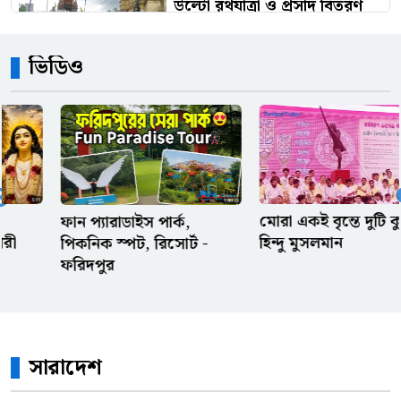
উল্টো রথযাত্রা ও প্রসাদ বিতরণ
অনুষ্ঠিত
ভিডিও
বোনের বিরুদ্ধে দেড় লাখ টাকা
আত্মসাতের মামলা, তদন্তে
পিবিআইকে নির্দেশ
অফিস থেকে আগে বের হওয়ার
সেরা কিছু অজুহাত
মোরা একই বৃন্তে দুটি কুসুম
পল্লী কবি জসিম উদ্দিনের
হিন্দু মুসলমান
বাড়ি
ওলিসের পায়ে ফ্রান্সের স্বপ্ন,
পেলে-মেসির রেকর্ড কি এবার
ভেঙে দেবে?
সারাদেশ
রেফারি ও ভিএআরের দুই সিদ্ধান্ত