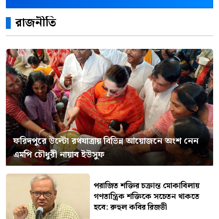
রাজনীতি
ফরিদপুরে উল্টো রথযাত্রায় বিভিন্ন আয়োজনে অংশ নেন
এমপি চৌধুরী নায়াব ইউসুফ
পরাজিত শক্তির চক্রান্ত মোকাবিলায়
গণতান্ত্রিক শক্তিকে সচেতন থাকতে
হবে: রুহুল কবির রিজভী