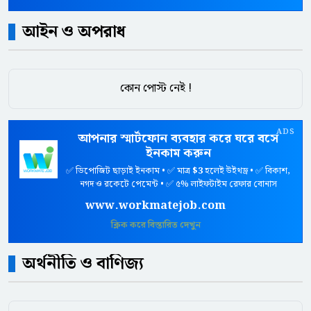
আইন ও অপরাধ
কোন পোস্ট নেই !
ADS
আপনার স্মার্টফোন ব্যবহার করে ঘরে বসে
ইনকাম করুন
✅ ডিপোজিট ছাড়াই ইনকাম • ✅ মাত্র
$3
হলেই উইথড্র • ✅ বিকাশ,
নগদ ও রকেটে পেমেন্ট • ✅ ৫% লাইফটাইম রেফার বোনাস
www.workmatejob.com
ক্লিক করে বিস্তারিত দেখুন
অর্থনীতি ও বাণিজ্য