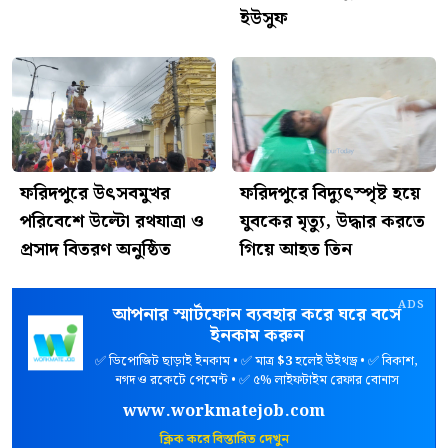
ইউসুফ
ফরিদপুরে উৎসবমুখর
ফরিদপুরে বিদ্যুৎস্পৃষ্ট হয়ে
পরিবেশে উল্টো রথযাত্রা ও
যুবকের মৃত্যু, উদ্ধার করতে
প্রসাদ বিতরণ অনুষ্ঠিত
গিয়ে আহত তিন
ADS
আপনার স্মার্টফোন ব্যবহার করে ঘরে বসে
ইনকাম করুন
✅ ডিপোজিট ছাড়াই ইনকাম • ✅ মাত্র
$3
হলেই উইথড্র • ✅ বিকাশ,
নগদ ও রকেটে পেমেন্ট • ✅ ৫% লাইফটাইম রেফার বোনাস
www.workmatejob.com
ক্লিক করে বিস্তারিত দেখুন