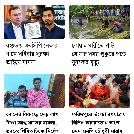
ঘিরে বিতর্ক, মিসরের ক্ষোভ
আজ শ্রীশ্রী জগন্নাথদেবের
রথযাত্রা, ফরিদপুরে দিনব্যাপী নানা
আয়োজন
বগুড়ায় এনসিপি নেতার
বোয়ালমারীতে পাট
নামে সাইবার সুরক্ষা
ধোয়ার সময় পুকুরে পড়ে
আইনে মামলা
যুবকের মৃত্যু
বোনের বিরুদ্ধে দেড় লাখ
ফরিদপুরে উল্টো রথযাত্রায়
টাকা আত্মসাতের মামলা,
বিভিন্ন আয়োজনে অংশ
তদন্তে পিবিআইকে নির্দেশ
নেন এমপি চৌধুরী নায়াব