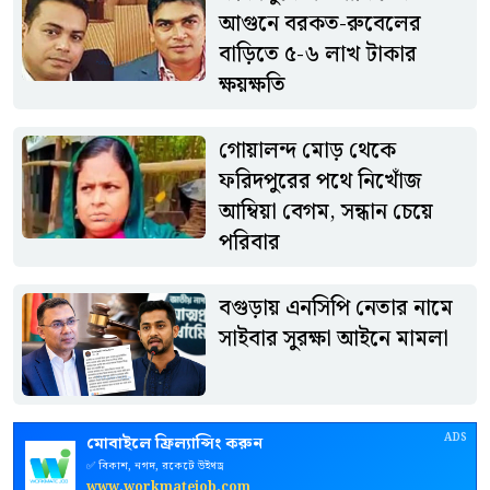
থাকারও পরামর্শ দেওয়া হয়েছে।
আগুনে বরকত-রুবেলের
বাড়িতে ৫-৬ লাখ টাকার
ক্ষয়ক্ষতি
গোয়ালন্দ মোড় থেকে
ফরিদপুরের পথে নিখোঁজ
আম্বিয়া বেগম, সন্ধান চেয়ে
পরিবার
বগুড়ায় এনসিপি নেতার নামে
সাইবার সুরক্ষা আইনে মামলা
ADS
মোবাইলে ফ্রিল্যান্সিং করুন
✅ বিকাশ, নগদ, রকেটে উইথড্র
www.workmatejob.com