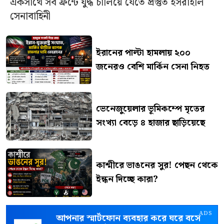
একসাথে সব ফ্রন্টে যুদ্ধ চালিয়ে যেতে প্রস্তুত ইসরাইলি
সেনাবাহিনী
ইরানের পাল্টা হামলায় ২০০
জনেরও বেশি মার্কিন সেনা নিহত
ভেনেজুয়েলার ভূমিকম্পে মৃতের
সংখ্যা বেড়ে ৪ হাজার ছাড়িয়েছে
কাশ্মীরে ভাঙনের সুর! পেছন থেকে
ইন্ধন দিচ্ছে কারা?
ADS
আপনার স্মার্টফোন ব্যবহার করে ঘরে বসে