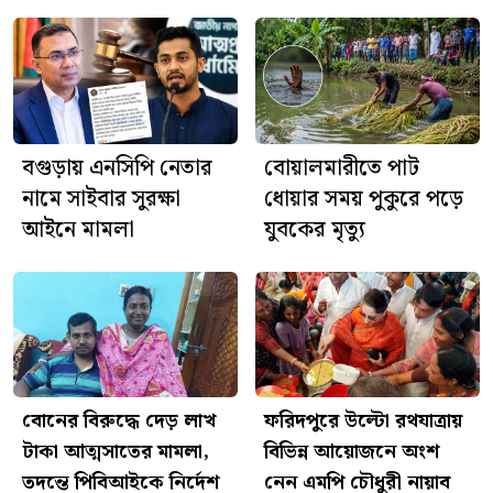
ঘিরে বিতর্ক, মিসরের ক্ষোভ
আজ শ্রীশ্রী জগন্নাথদেবের
রথযাত্রা, ফরিদপুরে দিনব্যাপী নানা
আয়োজন
বগুড়ায় এনসিপি নেতার
বোয়ালমারীতে পাট
নামে সাইবার সুরক্ষা
ধোয়ার সময় পুকুরে পড়ে
আইনে মামলা
যুবকের মৃত্যু
বোনের বিরুদ্ধে দেড় লাখ
ফরিদপুরে উল্টো রথযাত্রায়
টাকা আত্মসাতের মামলা,
বিভিন্ন আয়োজনে অংশ
তদন্তে পিবিআইকে নির্দেশ
নেন এমপি চৌধুরী নায়াব