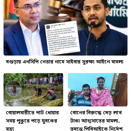
বগুড়ায় এনসিপি নেতার নামে সাইবার সুরক্ষা আইনে মামলা
বোয়ালমারীতে পাট ধোয়ার
বোনের বিরুদ্ধে দেড় লাখ
সময় পুকুরে পড়ে যুবকের
টাকা আত্মসাতের মামলা,
মৃত্যু
তদন্তে পিবিআইকে নির্দেশ