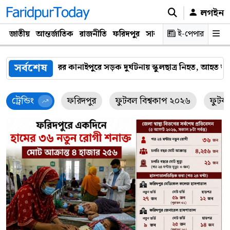
লগইন
জাতীয়
আন্তর্জাতিক
রাজনীতি
ফরিদপুর
সারাদেশ
ই-পেপার
প্রযুক্তি
ক্যারিয়
সর্বশেষ
র্ঘটনায় স্কুলছাত্র নিহত, আহত আরও তিনজন
ফরিদপুরে ভ্রাম্যমাণ
ট্রেন্ডিং
ফরিদপুর
ফুটবল বিশ্বকাপ ২০২৬
ফুটব