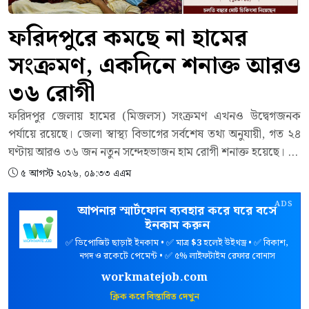
ফরিদপুরে কমছে না হামের
সংক্রমণ, একদিনে শনাক্ত আরও
৩৬ রোগী
ফরিদপুর জেলায় হামের (মিজলস) সংক্রমণ এখনও উদ্বেগজনক
পর্যায়ে রয়েছে। জেলা স্বাস্থ্য বিভাগের সর্বশেষ তথ্য অনুযায়ী, গত ২৪
ঘণ্টায় আরও ৩৬ জন নতুন সন্দেহভাজন হাম রোগী শনাক্ত হয়েছে। এর
ফলে চলতি বছরের ১ জানুয়ারি থেকে ৫ আগস্ট সকাল ৮টা পর্যন্ত
৫ আগস্ট ২০২৬, ০৯:৩৩ এএম
জেলায় মোট সন্দেহভাজন হাম রোগীর সংখ্যা বেড়ে দাঁড়িয়েছে ৪
হাজার ২৫৬ জনে।জেলা স্বাস্থ্য বিভাগের প্রকাশিত প্রতিবেদনে বলা
ADS
আপনার স্মার্টফোন ব্যবহার করে ঘরে বসে
হয়েছে, গত ২৪ ঘণ্টায় নতুন কোনো মৃত্যুর ঘটনা ঘটেনি। তবে বছরের
ইনকাম করুন
শুরু থেকে এ পর্যন্ত হামে আক্রান্ত হয়ে মোট ২১ জনের মৃত্যুর তথ্য
✅ ডিপোজিট ছাড়াই ইনকাম • ✅ মাত্র
$3
হলেই উইথড্র • ✅ বিকাশ,
নগদ ও রকেটে পেমেন্ট • ✅ ৫% লাইফটাইম রেফার বোনাস
নথিভুক্ত হয়েছে।প্রতিবেদন অনুযায়ী, গত একদিনে ফরিদপুর মেডিকেল
কলেজ হাসপাতালে ২৭ জন এবং ফরিদপুর জেনারেল হাসপাতালে ৯
workmatejob.com
জন নতুন রোগী ভর্তি হয়েছেন। এ সময় জেলার কোনো উপজেলা
ক্লিক করে বিস্তারিত দেখুন