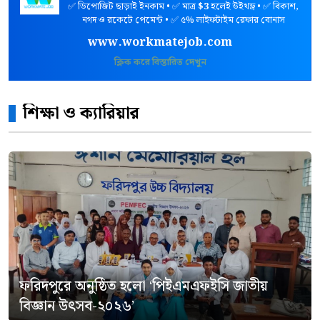
✅ ডিপোজিট ছাড়াই ইনকাম • ✅ মাত্র
$3
হলেই উইথড্র • ✅ বিকাশ,
নগদ ও রকেটে পেমেন্ট • ✅ ৫% লাইফটাইম রেফার বোনাস
www.workmatejob.com
ক্লিক করে বিস্তারিত দেখুন
শিক্ষা ও ক্যারিয়ার
ফরিদপুরে অনুষ্ঠিত হলো ‘পিইএমএফইসি জাতীয়
বিজ্ঞান উৎসব-২০২৬’