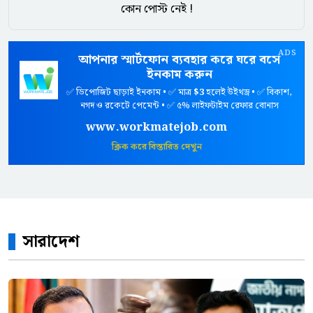
কোন পোস্ট নেই !
ADS
আপনার স্মার্টফোন ব্যবহার করে ঘরে বসে
ইনকাম করুন
✅ ডিপোজিট ছাড়াই ইনকাম • ✅ মাত্র
$3
হলেই উইথড্র • ✅ বিকাশ,
নগদ ও রকেটে পেমেন্ট • ✅ ৫% লাইফটাইম রেফার বোনাস
www.workmatejob.com
ক্লিক করে বিস্তারিত দেখুন
সারাদেশ