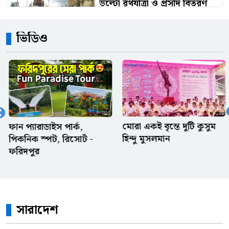
উল্টো রথযাত্রা ও প্রসাদ বিতরণ
অনুষ্ঠিত
ভিডিও
বোনের বিরুদ্ধে দেড় লাখ টাকা
আত্মসাতের মামলা, তদন্তে
পিবিআইকে নির্দেশ
অফিস থেকে আগে বের হওয়ার
সেরা কিছু অজুহাত
মোরা একই বৃন্তে দুটি কুসুম
পল্লী কবি জসিম উদ্দিনের
হিন্দু মুসলমান
বাড়ি
ওলিসের পায়ে ফ্রান্সের স্বপ্ন,
পেলে-মেসির রেকর্ড কি এবার
ভেঙে দেবে?
সারাদেশ
রেফারি ও ভিএআরের দুই সিদ্ধান্ত