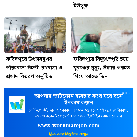
ইউসুফ
ফরিদপুরে উৎসবমুখর
ফরিদপুরে বিদ্যুৎস্পৃষ্ট হয়ে
পরিবেশে উল্টো রথযাত্রা ও
যুবকের মৃত্যু, উদ্ধার করতে
প্রসাদ বিতরণ অনুষ্ঠিত
গিয়ে আহত তিন
ADS
আপনার স্মার্টফোন ব্যবহার করে ঘরে বসে
ইনকাম করুন
✅ ডিপোজিট ছাড়াই ইনকাম • ✅ মাত্র
$3
হলেই উইথড্র • ✅ বিকাশ,
নগদ ও রকেটে পেমেন্ট • ✅ ৫% লাইফটাইম রেফার বোনাস
www.workmatejob.com
ক্লিক করে বিস্তারিত দেখুন