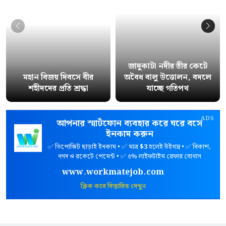
জাদুকাটা নদীর তীর কেটে
মহান বিজয় দিবসে বীর
অবৈধ বালু উত্তোলন, বদলে
শহীদদের প্রতি শ্রদ্ধা
যাচ্ছে গতিপথ
ADS
আপনার স্মার্টফোন ব্যবহার করে ঘরে বসে
ইনকাম করুন
✅ ডিপোজিট ছাড়াই ইনকাম • ✅ মাত্র
$3
হলেই উইথড্র • ✅ বিকাশ,
নগদ ও রকেটে পেমেন্ট • ✅ ৫% লাইফটাইম রেফার বোনাস
www.workmatejob.com
ক্লিক করে বিস্তারিত দেখুন