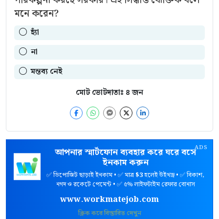
মনে করেন?
হ্যাঁ
না
মন্তব্য নেই
মোট ভোটদাতাঃ
৪
জন
ADS
আপনার স্মার্টফোন ব্যবহার করে ঘরে বসে
ইনকাম করুন
✅ ডিপোজিট ছাড়াই ইনকাম • ✅ মাত্র
$3
হলেই উইথড্র • ✅ বিকাশ,
নগদ ও রকেটে পেমেন্ট • ✅ ৫% লাইফটাইম রেফার বোনাস
www.workmatejob.com
ক্লিক করে বিস্তারিত দেখুন