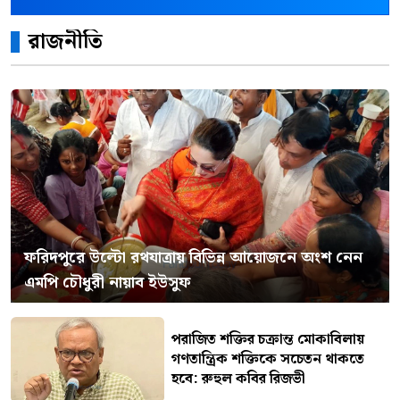
রাজনীতি
ফরিদপুরে উল্টো রথযাত্রায় বিভিন্ন আয়োজনে অংশ নেন
এমপি চৌধুরী নায়াব ইউসুফ
পরাজিত শক্তির চক্রান্ত মোকাবিলায়
গণতান্ত্রিক শক্তিকে সচেতন থাকতে
হবে: রুহুল কবির রিজভী