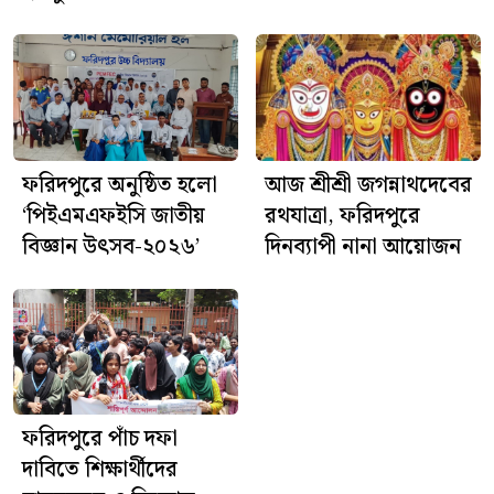
পুলিশ জানিয়েছে, এ ঘটনায় প্রয়োজনীয় আইনগত কার্যক্রম
প্রক্রিয়াধীন রয়েছে।
ফরিদপুরে অনুষ্ঠিত হলো
আজ শ্রীশ্রী জগন্নাথদেবের
‘পিইএমএফইসি জাতীয়
রথযাত্রা, ফরিদপুরে
বিজ্ঞান উৎসব-২০২৬’
দিনব্যাপী নানা আয়োজন
ফরিদপুরে পাঁচ দফা
দাবিতে শিক্ষার্থীদের