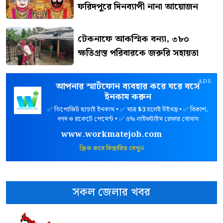
ফরিদপুরে দিনব্যাপী নানা আয়োজন
টেকনাফে আকস্মিক বন্যা, ৩৮০
ক্ষতিগ্রস্ত পরিবারকে জরুরি সহায়তা
ADS
আপনার স্মার্টফোন ব্যবহার করে ঘরে বসে
ইনকাম করুন
✅ ডিপোজিট ছাড়াই ইনকাম • ✅ মাত্র
$3
হলেই উইথড্র • ✅ বিকাশ,
নগদ ও রকেটে পেমেন্ট • ✅ ৫% লাইফটাইম রেফার বোনাস
www.workmatejob.com
ক্লিক করে বিস্তারিত দেখুন
সকল জেলার খবর