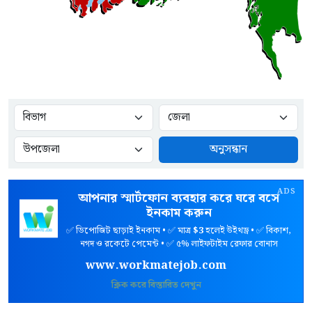
অনুসন্ধান
ADS
আপনার স্মার্টফোন ব্যবহার করে ঘরে বসে
ইনকাম করুন
✅ ডিপোজিট ছাড়াই ইনকাম • ✅ মাত্র
$3
হলেই উইথড্র • ✅ বিকাশ,
নগদ ও রকেটে পেমেন্ট • ✅ ৫% লাইফটাইম রেফার বোনাস
www.workmatejob.com
ক্লিক করে বিস্তারিত দেখুন