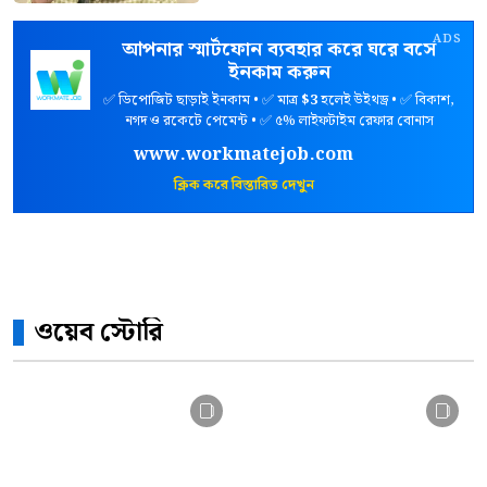
ADS
আপনার স্মার্টফোন ব্যবহার করে ঘরে বসে
ইনকাম করুন
✅ ডিপোজিট ছাড়াই ইনকাম • ✅ মাত্র
$3
হলেই উইথড্র • ✅ বিকাশ,
নগদ ও রকেটে পেমেন্ট • ✅ ৫% লাইফটাইম রেফার বোনাস
www.workmatejob.com
ক্লিক করে বিস্তারিত দেখুন
ওয়েব স্টোরি