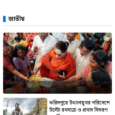
জাতীয়
ফরিদপুরে উল্টো রথযাত্রায় বিভিন্ন আয়োজনে অংশ নেন
এমপি চৌধুরী নায়াব ইউসুফ
ফরিদপুরে উৎসবমুখর পরিবেশে
উল্টো রথযাত্রা ও প্রসাদ বিতরণ