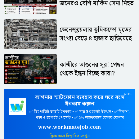
জনেরও বেশি মার্কিন সেনা নিহত
ভেনেজুয়েলার ভূমিকম্পে মৃতের
সংখ্যা বেড়ে ৪ হাজার ছাড়িয়েছে
কাশ্মীরে ভাঙনের সুর! পেছন
থেকে ইন্ধন দিচ্ছে কারা?
ADS
আপনার স্মার্টফোন ব্যবহার করে ঘরে বসে
ইনকাম করুন
✅ ডিপোজিট ছাড়াই ইনকাম • ✅ মাত্র
$3
হলেই উইথড্র • ✅ বিকাশ,
নগদ ও রকেটে পেমেন্ট • ✅ ৫% লাইফটাইম রেফার বোনাস
www.workmatejob.com
ক্লিক করে বিস্তারিত দেখুন