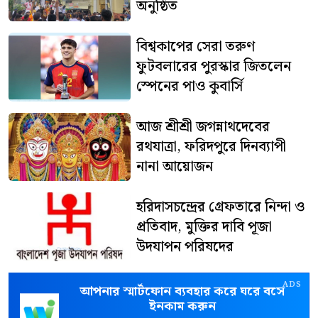
অনুষ্ঠিত
বিশ্বকাপের সেরা তরুণ
ফুটবলারের পুরস্কার জিতলেন
স্পেনের পাও কুবার্সি
আজ শ্রীশ্রী জগন্নাথদেবের
রথযাত্রা, ফরিদপুরে দিনব্যাপী
নানা আয়োজন
হরিদাসচন্দ্রের গ্রেফতারে নিন্দা ও
প্রতিবাদ, মুক্তির দাবি পূজা
উদযাপন পরিষদের
ADS
আপনার স্মার্টফোন ব্যবহার করে ঘরে বসে
ইনকাম করুন