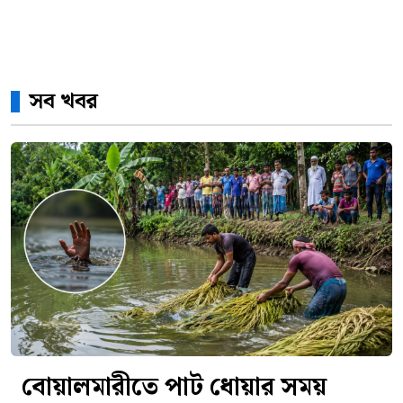
সব খবর
বোয়ালমারীতে পাট ধোয়ার সময়