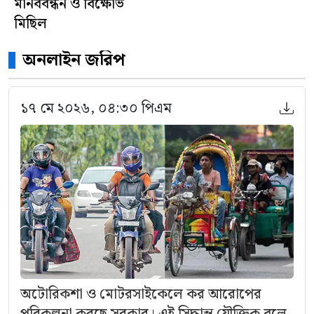
মানববন্ধন ও বিক্ষোভ
মিছিল
অনলাইন জরিপ
১৭ মে ২০২৬, ০৪:৩০ পিএম
অটোরিকশা ও মোটরসাইকেলে কর আরোপের
পরিকল্পনা করছে সরকার। এই সিদ্ধান্ত যৌক্তিক বলে