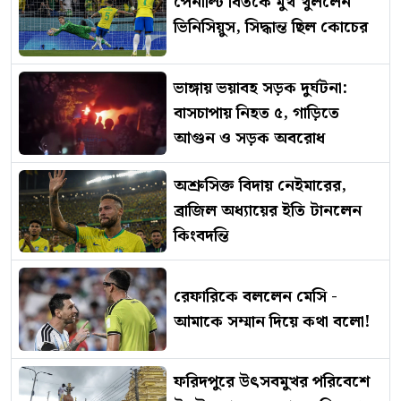
পেনাল্টি বিতর্কে মুখ খুললেন
ভিনিসিয়ুস, সিদ্ধান্ত ছিল কোচের
ভাঙ্গায় ভয়াবহ সড়ক দুর্ঘটনা:
বাসচাপায় নিহত ৫, গাড়িতে
আগুন ও সড়ক অবরোধ
অশ্রুসিক্ত বিদায় নেইমারের,
ব্রাজিল অধ্যায়ের ইতি টানলেন
কিংবদন্তি
রেফারিকে বললেন মেসি -
আমাকে সম্মান দিয়ে কথা বলো!
ফরিদপুরে উৎসবমুখর পরিবেশে