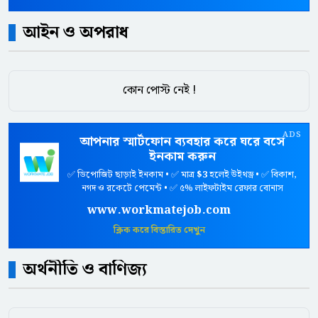
আইন ও অপরাধ
কোন পোস্ট নেই !
ADS
আপনার স্মার্টফোন ব্যবহার করে ঘরে বসে
ইনকাম করুন
✅ ডিপোজিট ছাড়াই ইনকাম • ✅ মাত্র
$3
হলেই উইথড্র • ✅ বিকাশ,
নগদ ও রকেটে পেমেন্ট • ✅ ৫% লাইফটাইম রেফার বোনাস
www.workmatejob.com
ক্লিক করে বিস্তারিত দেখুন
অর্থনীতি ও বাণিজ্য