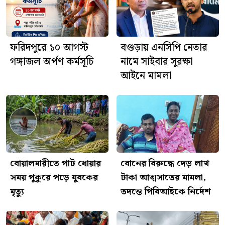
আজ শ্রীশ্রী জগন্নাথদেবের
রথযাত্রা, ফরিদপুরে দিনব্যাপী নানা
আয়োজন
ফরিদপুরে ১০ আগস্ট
বগুড়ায় এনসিপি নেতার
গঙ্গাজল অর্পণ কর্মসূচি
নামে সাইবার সুরক্ষা
আইনে মামলা
বোয়ালমারীতে পাট ধোয়ার
বোনের বিরুদ্ধে দেড় লাখ
সময় পুকুরে পড়ে যুবকের
টাকা আত্মসাতের মামলা,
মৃত্যু
তদন্তে পিবিআইকে নির্দেশ