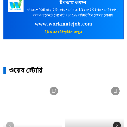
ইনকাম করুন
✅ ডিপোজিট ছাড়াই ইনকাম • ✅ মাত্র
$3
হলেই উইথড্র • ✅ বিকাশ,
নগদ ও রকেটে পেমেন্ট • ✅ ৫% লাইফটাইম রেফার বোনাস
www.workmatejob.com
ক্লিক করে বিস্তারিত দেখুন
ওয়েব স্টোরি