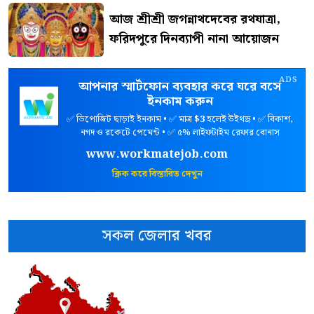
আজ শ্রীশ্রী জগন্নাথদেবের রথযাত্রা,
ফরিদপুরে দিনব্যাপী নানা আয়োজন
ADS
আপনার স্মার্টফোন ব্যবহার করে ঘরে বসে
ইনকাম করুন
✅ ডিপোজিট ছাড়াই ইনকাম • ✅ মাত্র
$3
হলেই উইথড্র • ✅ বিকাশ,
নগদ ও রকেটে পেমেন্ট • ✅ ৫% লাইফটাইম রেফার বোনাস
www.workmatejob.com
ক্লিক করে বিস্তারিত দেখুন
সকল জেলার খবর