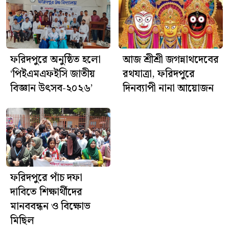
ফরিদপুরে অনুষ্ঠিত হলো
আজ শ্রীশ্রী জগন্নাথদেবের
‘পিইএমএফইসি জাতীয়
রথযাত্রা, ফরিদপুরে
বিজ্ঞান উৎসব-২০২৬’
দিনব্যাপী নানা আয়োজন
ফরিদপুরে পাঁচ দফা
দাবিতে শিক্ষার্থীদের
মানববন্ধন ও বিক্ষোভ
মিছিল