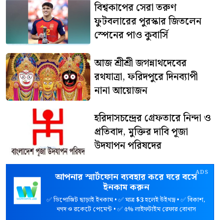
বিশ্বকাপের সেরা তরুণ
ফুটবলারের পুরস্কার জিতলেন
স্পেনের পাও কুবার্সি
আজ শ্রীশ্রী জগন্নাথদেবের
রথযাত্রা, ফরিদপুরে দিনব্যাপী
নানা আয়োজন
হরিদাসচন্দ্রের গ্রেফতারে নিন্দা ও
প্রতিবাদ, মুক্তির দাবি পূজা
উদযাপন পরিষদের
ADS
আপনার স্মার্টফোন ব্যবহার করে ঘরে বসে
ইনকাম করুন
✅ ডিপোজিট ছাড়াই ইনকাম • ✅ মাত্র
$3
হলেই উইথড্র • ✅ বিকাশ,
নগদ ও রকেটে পেমেন্ট • ✅ ৫% লাইফটাইম রেফার বোনাস