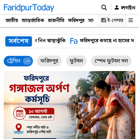
লগইন
জাতীয়
আন্তর্জাতিক
রাজনীতি
ফরিদপুর
সারাদেশ
ই-পেপার
প্রযুক্তি
ক্যারিয়
সর্বশেষ
ফরিদপুরে কমছে না হামের সংক্রমণ, একদিনে শনাক্ত আরও ৩৬ রোগ
ট্রেন্ডিং
ফরিদপুর
ফুটবল
স্পেন ফুটবল দল