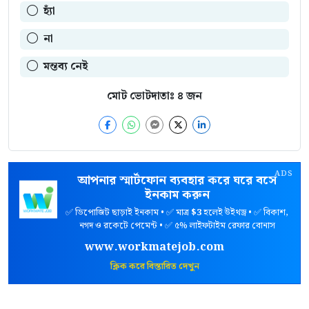
হ্যাঁ
না
মন্তব্য নেই
মোট ভোটদাতাঃ
৪
জন
ADS
আপনার স্মার্টফোন ব্যবহার করে ঘরে বসে
ইনকাম করুন
✅ ডিপোজিট ছাড়াই ইনকাম • ✅ মাত্র
$3
হলেই উইথড্র • ✅ বিকাশ,
নগদ ও রকেটে পেমেন্ট • ✅ ৫% লাইফটাইম রেফার বোনাস
www.workmatejob.com
ক্লিক করে বিস্তারিত দেখুন