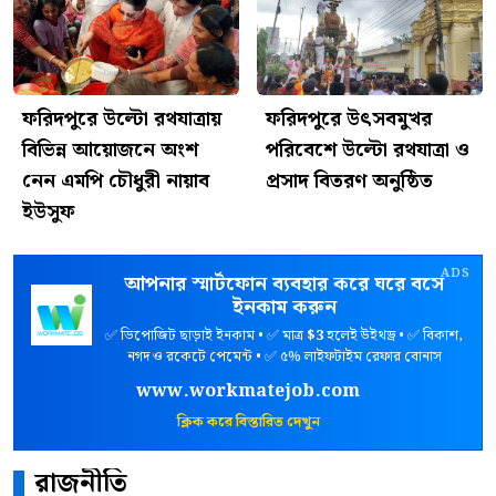
ফরিদপুরে উল্টো রথযাত্রায়
ফরিদপুরে উৎসবমুখর
বিভিন্ন আয়োজনে অংশ
পরিবেশে উল্টো রথযাত্রা ও
নেন এমপি চৌধুরী নায়াব
প্রসাদ বিতরণ অনুষ্ঠিত
ইউসুফ
ADS
আপনার স্মার্টফোন ব্যবহার করে ঘরে বসে
ইনকাম করুন
✅ ডিপোজিট ছাড়াই ইনকাম • ✅ মাত্র
$3
হলেই উইথড্র • ✅ বিকাশ,
নগদ ও রকেটে পেমেন্ট • ✅ ৫% লাইফটাইম রেফার বোনাস
www.workmatejob.com
ক্লিক করে বিস্তারিত দেখুন
রাজনীতি