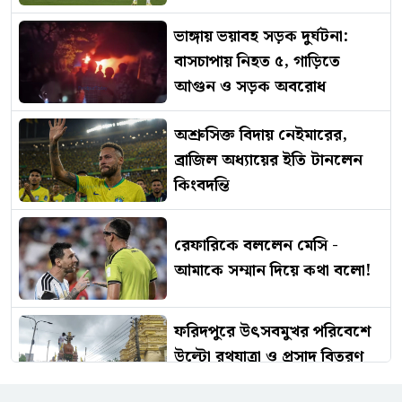
ভাঙ্গায় ভয়াবহ সড়ক দুর্ঘটনা:
বাসচাপায় নিহত ৫, গাড়িতে
আগুন ও সড়ক অবরোধ
অশ্রুসিক্ত বিদায় নেইমারের,
ব্রাজিল অধ্যায়ের ইতি টানলেন
কিংবদন্তি
রেফারিকে বললেন মেসি -
আমাকে সম্মান দিয়ে কথা বলো!
ফরিদপুরে উৎসবমুখর পরিবেশে
উল্টো রথযাত্রা ও প্রসাদ বিতরণ
অনুষ্ঠিত