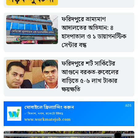
ফরিদপুরে ভ্রাম্যমাণ
আদালতের অভিযান: ৪
হাসপাতাল ও ১ ডায়াগনস্টিক
সেন্টার বন্ধ
ফরিদপুরে শর্ট সার্কিটের
আগুনে বরকত-রুবেলের
বাড়িতে ৫-৬ লাখ টাকার
ক্ষয়ক্ষতি
ADS
মোবাইলে ফ্রিল্যান্সিং করুন
✅ বিকাশ, নগদ, রকেটে উইথড্র
www.workmatejob.com