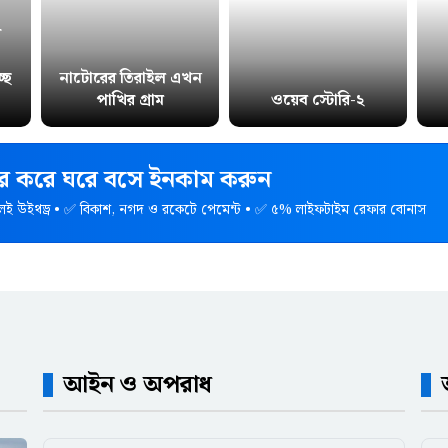
র
ছে
নাটোরের তিরাইল এখন
পাখির গ্রাম
ওয়েব স্টোরি-২
হার করে ঘরে বসে ইনকাম করুন
েই উইথড্র • ✅ বিকাশ, নগদ ও রকেটে পেমেন্ট • ✅ ৫% লাইফটাইম রেফার বোনাস
আইন ও অপরাধ