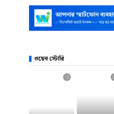
আপনার স্মার্টফোন ব্যব
✅ ডিপোজিট ছাড়াই ইনকাম • ✅ মাত্র
$3
হল
ওয়েব স্টোরি