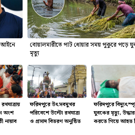
া আইনে
বোয়ালমারীতে পাট ধোয়ার সময় পুকুরে পড়ে য
মৃত্যু
রথযাত্রায়
ফরিদপুরে উৎসবমুখর
ফরিদপুরে বিদ্যুৎস্পৃ
নে অংশ
পরিবেশে উল্টো রথযাত্রা
যুবকের মৃত্যু, উদ্ধার
ী নায়াব
ও প্রসাদ বিতরণ অনুষ্ঠিত
করতে গিয়ে আহত 