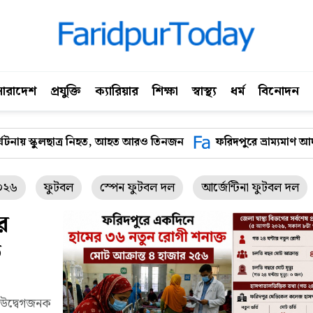
সারাদেশ
প্রযুক্তি
ক্যারিয়ার
শিক্ষা
স্বাস্থ্য
ধর্ম
বিনোদন
, আহত আরও তিনজন
ফরিদপুরে ভ্রাম্যমাণ আদালতের অভিযান: ৪ হাসপাত
২০২৬
ফুটবল
স্পেন ফুটবল দল
আর্জেন্টিনা ফুটবল দল
র
ত
 উদ্বেগজনক