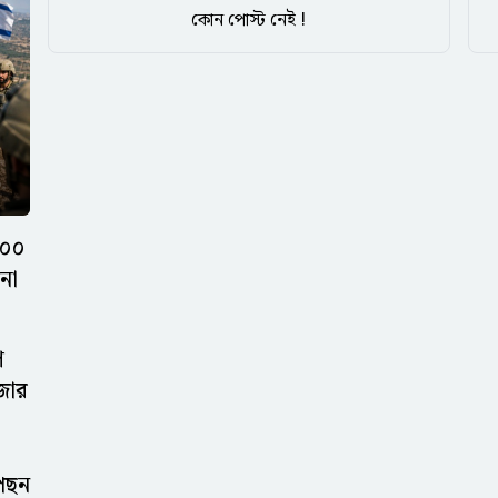
কোন পোস্ট নেই !
২০০
না
ে
াজার
পেছন