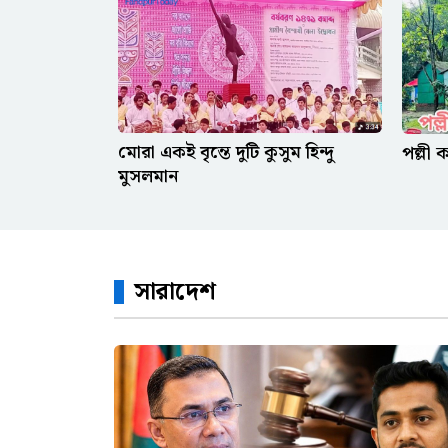
মোরা একই বৃন্তে দুটি কুসুম হিন্দু
পল্লী 
মুসলমান
সারাদেশ