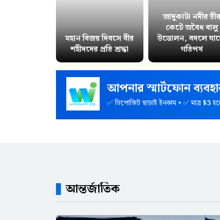
জাদুকাটা নদীর তী
কেটে অবৈধ বালু
মহান বিজয় দিবসে বীর
উত্তোলন, বদলে যাচ্
শহীদদের প্রতি শ্রদ্ধা
গতিপথ
আপনার স্মার্টফোন ব্যব
✅ ডিপোজিট ছাড়াই ইনকাম • ✅ মাত্র
$3
হল
আন্তর্জাতিক