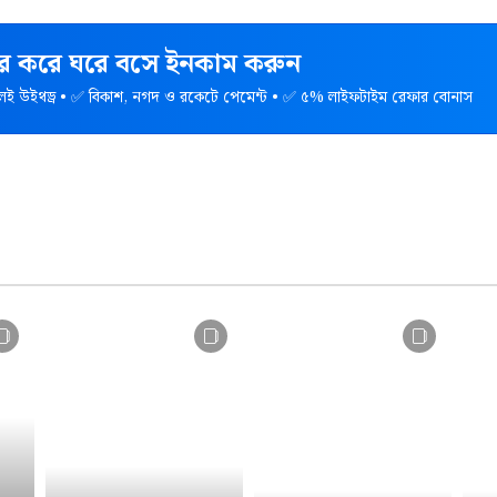
হার করে ঘরে বসে ইনকাম করুন
েই উইথড্র • ✅ বিকাশ, নগদ ও রকেটে পেমেন্ট • ✅ ৫% লাইফটাইম রেফার বোনাস