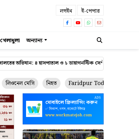
লগইন
ই-পেপার
খেলাধুলা
অন্যান্য
াল ও ১ ডায়াগনস্টিক সেন্টার বন্ধ
ফরিদপুরে শর্ট সার্কিটের আগুন
লিওনেল মেসি
নিহত
Faridpur Today
রথযাত্রা
ADS
মোবাইলে ফ্রিল্যান্সিং করুন
✅ বিকাশ, নগদ, রকেটে উইথড্র
www.workmatejob.com