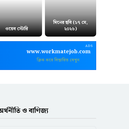
দিনের ছবি (১৭ মে,
ওয়েব স্টোরি
২০২৬)
ADS
www.workmatejob.com
ক্লিক করে বিস্তারিত দেখুন
অর্থনীতি ও বাণিজ্য