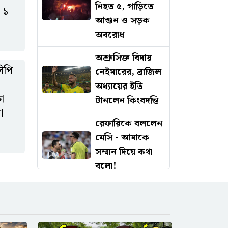
নিহত ৫, গাড়িতে
 ১
আগুন ও সড়ক
অবরোধ
অশ্রুসিক্ত বিদায়
িপি
নেইমারের, ব্রাজিল
অধ্যায়ের ইতি
ষা
টানলেন কিংবদন্তি
া
রেফারিকে বললেন
মেসি - আমাকে
সম্মান দিয়ে কথা
বলো!
ফরিদপুরে
উৎসবমুখর
পরিবেশে উল্টো