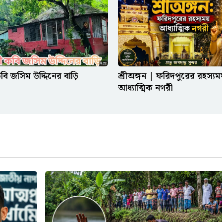
শ্রীঅঙ্গন | ফরিদপুরের রহস্যম
কবি জসিম উদ্দিনের বাড়ি
আধ্যাত্মিক নগরী