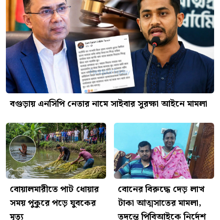
বগুড়ায় এনসিপি নেতার নামে সাইবার সুরক্ষা আইনে মামলা
বোয়ালমারীতে পাট ধোয়ার
বোনের বিরুদ্ধে দেড় লাখ
সময় পুকুরে পড়ে যুবকের
টাকা আত্মসাতের মামলা,
মৃত্যু
তদন্তে পিবিআইকে নির্দেশ