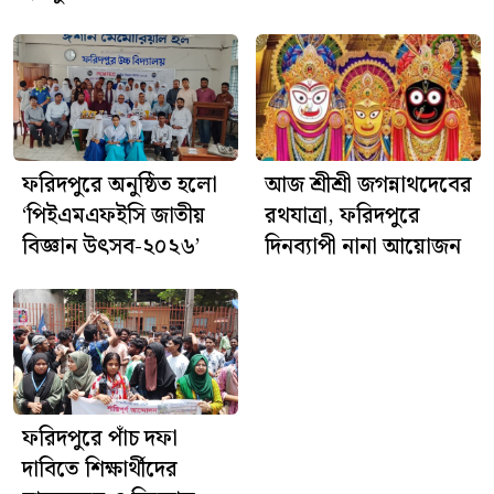
পুলিশ জানিয়েছে, এ ঘটনায় প্রয়োজনীয় আইনগত কার্যক্রম
প্রক্রিয়াধীন রয়েছে।
ফরিদপুরে অনুষ্ঠিত হলো
আজ শ্রীশ্রী জগন্নাথদেবের
‘পিইএমএফইসি জাতীয়
রথযাত্রা, ফরিদপুরে
বিজ্ঞান উৎসব-২০২৬’
দিনব্যাপী নানা আয়োজন
ফরিদপুরে পাঁচ দফা
দাবিতে শিক্ষার্থীদের