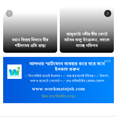
জাদুকাটা নদীর তীর কেটে
মহান বিজয় দিবসে বীর
অবৈধ বালু উত্তোলন, বদলে
শহীদদের প্রতি শ্রদ্ধা
যাচ্ছে গতিপথ
ADS
আপনার স্মার্টফোন ব্যবহার করে ঘরে বসে
ইনকাম করুন
✅ ডিপোজিট ছাড়াই ইনকাম • ✅ মাত্র
$3
হলেই উইথড্র • ✅ বিকাশ,
নগদ ও রকেটে পেমেন্ট • ✅ ৫% লাইফটাইম রেফার বোনাস
www.workmatejob.com
ক্লিক করে বিস্তারিত দেখুন