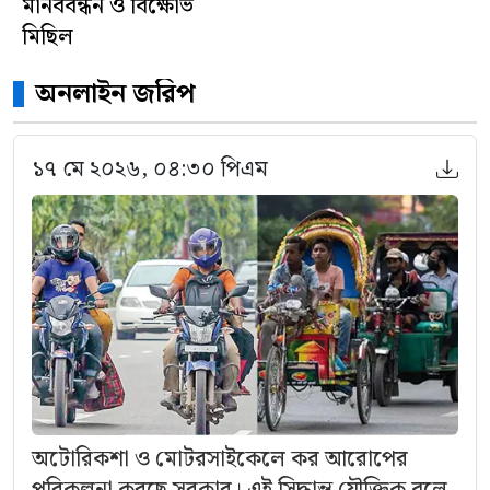
মানববন্ধন ও বিক্ষোভ
মিছিল
অনলাইন জরিপ
১৭ মে ২০২৬, ০৪:৩০ পিএম
অটোরিকশা ও মোটরসাইকেলে কর আরোপের
পরিকল্পনা করছে সরকার। এই সিদ্ধান্ত যৌক্তিক বলে