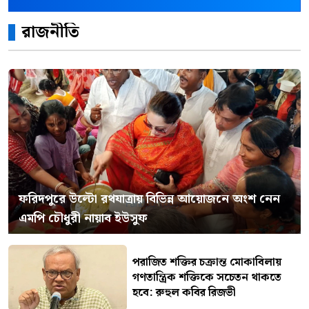
রাজনীতি
ফরিদপুরে উল্টো রথযাত্রায় বিভিন্ন আয়োজনে অংশ নেন
এমপি চৌধুরী নায়াব ইউসুফ
পরাজিত শক্তির চক্রান্ত মোকাবিলায়
গণতান্ত্রিক শক্তিকে সচেতন থাকতে
হবে: রুহুল কবির রিজভী