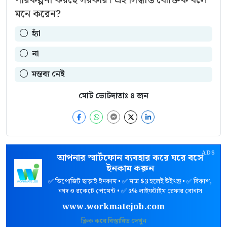
মনে করেন?
হ্যাঁ
না
মন্তব্য নেই
মোট ভোটদাতাঃ
৪
জন
ADS
আপনার স্মার্টফোন ব্যবহার করে ঘরে বসে
ইনকাম করুন
✅ ডিপোজিট ছাড়াই ইনকাম • ✅ মাত্র
$3
হলেই উইথড্র • ✅ বিকাশ,
নগদ ও রকেটে পেমেন্ট • ✅ ৫% লাইফটাইম রেফার বোনাস
www.workmatejob.com
ক্লিক করে বিস্তারিত দেখুন