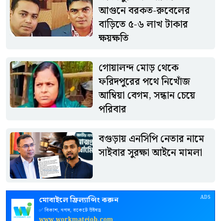
থাকারও পরামর্শ দেওয়া হয়েছে।
আগুনে বরকত-রুবেলের
বাড়িতে ৫-৬ লাখ টাকার
ক্ষয়ক্ষতি
গোয়ালন্দ মোড় থেকে
ফরিদপুরের পথে নিখোঁজ
আম্বিয়া বেগম, সন্ধান চেয়ে
পরিবার
বগুড়ায় এনসিপি নেতার নামে
সাইবার সুরক্ষা আইনে মামলা
ADS
মোবাইলে ফ্রিল্যান্সিং করুন
✅ বিকাশ, নগদ, রকেটে উইথড্র
www.workmatejob.com