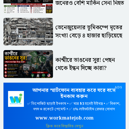
জনেরও বেশি মার্কিন সেনা নিহত
ভেনেজুয়েলার ভূমিকম্পে মৃতের
সংখ্যা বেড়ে ৪ হাজার ছাড়িয়েছে
কাশ্মীরে ভাঙনের সুর! পেছন
থেকে ইন্ধন দিচ্ছে কারা?
ADS
আপনার স্মার্টফোন ব্যবহার করে ঘরে বসে
ইনকাম করুন
✅ ডিপোজিট ছাড়াই ইনকাম • ✅ মাত্র
$3
হলেই উইথড্র • ✅ বিকাশ,
নগদ ও রকেটে পেমেন্ট • ✅ ৫% লাইফটাইম রেফার বোনাস
www.workmatejob.com
ক্লিক করে বিস্তারিত দেখুন