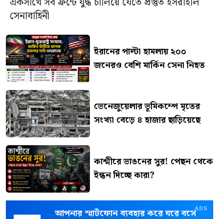
একসাথে সব ফ্রন্টে যুদ্ধ চালিয়ে যেতে প্রস্তুত ইসরাইলি
সেনাবাহিনী
ইরানের পাল্টা হামলায় ২০০
জনেরও বেশি মার্কিন সেনা নিহত
ভেনেজুয়েলার ভূমিকম্পে মৃতের
সংখ্যা বেড়ে ৪ হাজার ছাড়িয়েছে
কাশ্মীরে ভাঙনের সুর! পেছন থেকে
ইন্ধন দিচ্ছে কারা?
ADS
আপনার স্মার্টফোন ব্যবহার করে ঘরে বসে