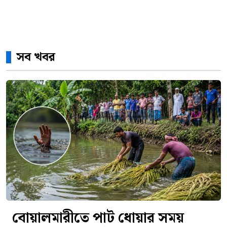
সব খবর
বোয়ালমারীতে পাট ধোয়ার সময়