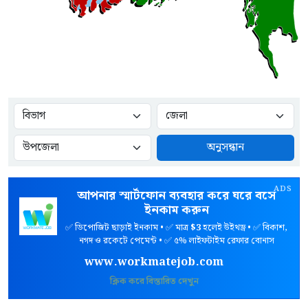
অনুসন্ধান
ADS
আপনার স্মার্টফোন ব্যবহার করে ঘরে বসে
ইনকাম করুন
✅ ডিপোজিট ছাড়াই ইনকাম • ✅ মাত্র
$3
হলেই উইথড্র • ✅ বিকাশ,
নগদ ও রকেটে পেমেন্ট • ✅ ৫% লাইফটাইম রেফার বোনাস
www.workmatejob.com
ক্লিক করে বিস্তারিত দেখুন