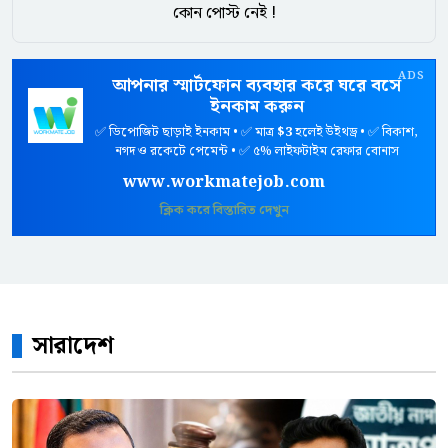
কোন পোস্ট নেই !
ADS
আপনার স্মার্টফোন ব্যবহার করে ঘরে বসে
ইনকাম করুন
✅ ডিপোজিট ছাড়াই ইনকাম • ✅ মাত্র
$3
হলেই উইথড্র • ✅ বিকাশ,
নগদ ও রকেটে পেমেন্ট • ✅ ৫% লাইফটাইম রেফার বোনাস
www.workmatejob.com
ক্লিক করে বিস্তারিত দেখুন
সারাদেশ