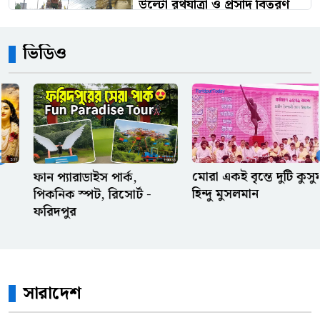
উল্টো রথযাত্রা ও প্রসাদ বিতরণ
অনুষ্ঠিত
ভিডিও
বোনের বিরুদ্ধে দেড় লাখ টাকা
আত্মসাতের মামলা, তদন্তে
পিবিআইকে নির্দেশ
অফিস থেকে আগে বের হওয়ার
সেরা কিছু অজুহাত
মোরা একই বৃন্তে দুটি কুসুম
পল্লী কবি জসিম উদ্দিনের
হিন্দু মুসলমান
বাড়ি
ওলিসের পায়ে ফ্রান্সের স্বপ্ন,
পেলে-মেসির রেকর্ড কি এবার
ভেঙে দেবে?
সারাদেশ
রেফারি ও ভিএআরের দুই সিদ্ধান্ত