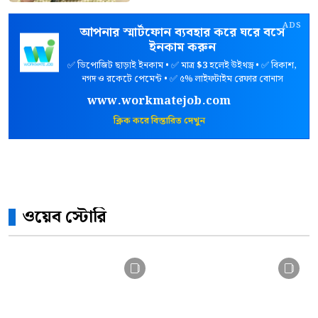
ADS
আপনার স্মার্টফোন ব্যবহার করে ঘরে বসে
ইনকাম করুন
✅ ডিপোজিট ছাড়াই ইনকাম • ✅ মাত্র
$3
হলেই উইথড্র • ✅ বিকাশ,
নগদ ও রকেটে পেমেন্ট • ✅ ৫% লাইফটাইম রেফার বোনাস
www.workmatejob.com
ক্লিক করে বিস্তারিত দেখুন
ওয়েব স্টোরি