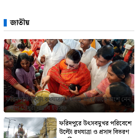
জাতীয়
ফরিদপুরে উল্টো রথযাত্রায় বিভিন্ন আয়োজনে অংশ নেন
এমপি চৌধুরী নায়াব ইউসুফ
ফরিদপুরে উৎসবমুখর পরিবেশে
উল্টো রথযাত্রা ও প্রসাদ বিতরণ