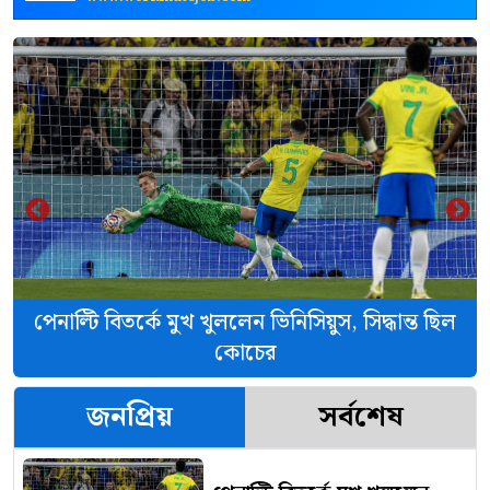
‹
›
পেনাল্টি বিতর্কে মুখ খুললেন ভিনিসিয়ুস, সিদ্ধান্ত ছিল
কোচের
জনপ্রিয়
সর্বশেষ