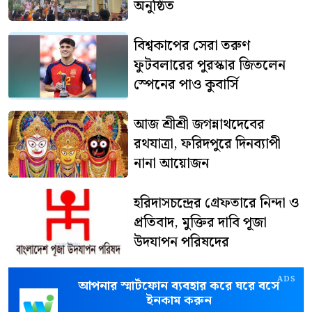
অনুষ্ঠিত
বিশ্বকাপের সেরা তরুণ
ফুটবলারের পুরস্কার জিতলেন
স্পেনের পাও কুবার্সি
আজ শ্রীশ্রী জগন্নাথদেবের
রথযাত্রা, ফরিদপুরে দিনব্যাপী
নানা আয়োজন
হরিদাসচন্দ্রের গ্রেফতারে নিন্দা ও
প্রতিবাদ, মুক্তির দাবি পূজা
উদযাপন পরিষদের
ADS
আপনার স্মার্টফোন ব্যবহার করে ঘরে বসে
ইনকাম করুন