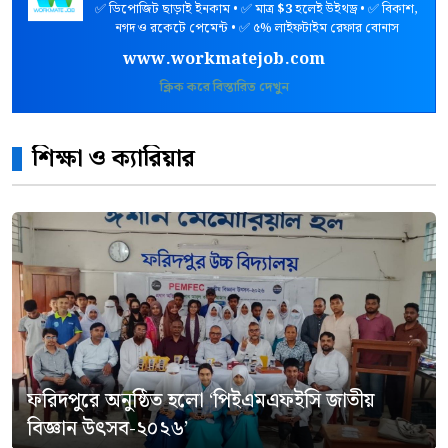
✅ ডিপোজিট ছাড়াই ইনকাম • ✅ মাত্র
$3
হলেই উইথড্র • ✅ বিকাশ,
নগদ ও রকেটে পেমেন্ট • ✅ ৫% লাইফটাইম রেফার বোনাস
www.workmatejob.com
ক্লিক করে বিস্তারিত দেখুন
শিক্ষা ও ক্যারিয়ার
ফরিদপুরে অনুষ্ঠিত হলো ‘পিইএমএফইসি জাতীয়
বিজ্ঞান উৎসব-২০২৬’