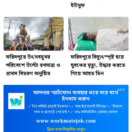
ইউসুফ
ফরিদপুরে উৎসবমুখর
ফরিদপুরে বিদ্যুৎস্পৃষ্ট হয়ে
পরিবেশে উল্টো রথযাত্রা ও
যুবকের মৃত্যু, উদ্ধার করতে
প্রসাদ বিতরণ অনুষ্ঠিত
গিয়ে আহত তিন
ADS
আপনার স্মার্টফোন ব্যবহার করে ঘরে বসে
ইনকাম করুন
✅ ডিপোজিট ছাড়াই ইনকাম • ✅ মাত্র
$3
হলেই উইথড্র • ✅ বিকাশ,
নগদ ও রকেটে পেমেন্ট • ✅ ৫% লাইফটাইম রেফার বোনাস
www.workmatejob.com
ক্লিক করে বিস্তারিত দেখুন