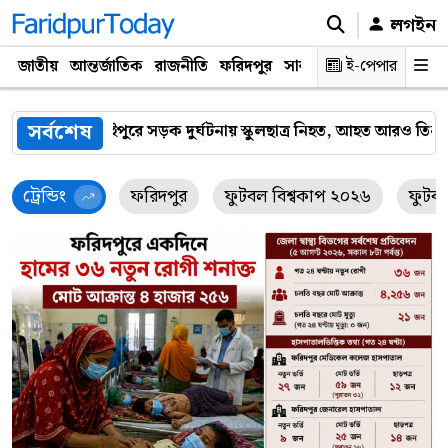
লগইন
জাতীয়
আন্তর্জাতিক
রাজনীতি
ফরিদপুর
সারাদেশ
ই-পেপার
প্রযুক্তি
ক্যারিয়
সর্বশেষ
্কুলছাত্র নিহত, আহত আরও তিনজন
ফরিদপুরে ভ্রাম্যমাণ আদালতের অ
ট্রেন্ডিং
ফরিদপুর
ফুটবল বিশ্বকাপ ২০২৬
ফুটব