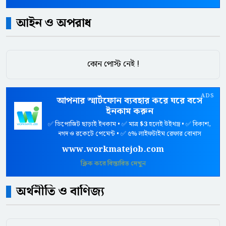
আইন ও অপরাধ
কোন পোস্ট নেই !
ADS
আপনার স্মার্টফোন ব্যবহার করে ঘরে বসে
ইনকাম করুন
✅ ডিপোজিট ছাড়াই ইনকাম • ✅ মাত্র
$3
হলেই উইথড্র • ✅ বিকাশ,
নগদ ও রকেটে পেমেন্ট • ✅ ৫% লাইফটাইম রেফার বোনাস
www.workmatejob.com
ক্লিক করে বিস্তারিত দেখুন
অর্থনীতি ও বাণিজ্য