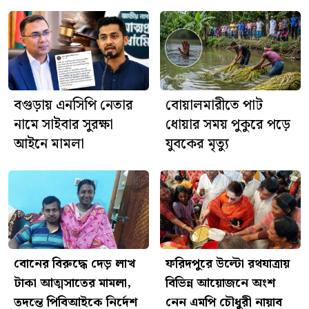
ঘিরে বিতর্ক, মিসরের ক্ষোভ
আজ শ্রীশ্রী জগন্নাথদেবের
রথযাত্রা, ফরিদপুরে দিনব্যাপী নানা
আয়োজন
বগুড়ায় এনসিপি নেতার
বোয়ালমারীতে পাট
নামে সাইবার সুরক্ষা
ধোয়ার সময় পুকুরে পড়ে
আইনে মামলা
যুবকের মৃত্যু
বোনের বিরুদ্ধে দেড় লাখ
ফরিদপুরে উল্টো রথযাত্রায়
টাকা আত্মসাতের মামলা,
বিভিন্ন আয়োজনে অংশ
তদন্তে পিবিআইকে নির্দেশ
নেন এমপি চৌধুরী নায়াব