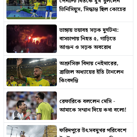
পেনাল্টি বিতর্কে মুখ খুললেন
ভিনিসিয়ুস, সিদ্ধান্ত ছিল কোচের
ভাঙ্গায় ভয়াবহ সড়ক দুর্ঘটনা:
বাসচাপায় নিহত ৫, গাড়িতে
আগুন ও সড়ক অবরোধ
অশ্রুসিক্ত বিদায় নেইমারের,
ব্রাজিল অধ্যায়ের ইতি টানলেন
কিংবদন্তি
রেফারিকে বললেন মেসি -
আমাকে সম্মান দিয়ে কথা বলো!
ফরিদপুরে উৎসবমুখর পরিবেশে