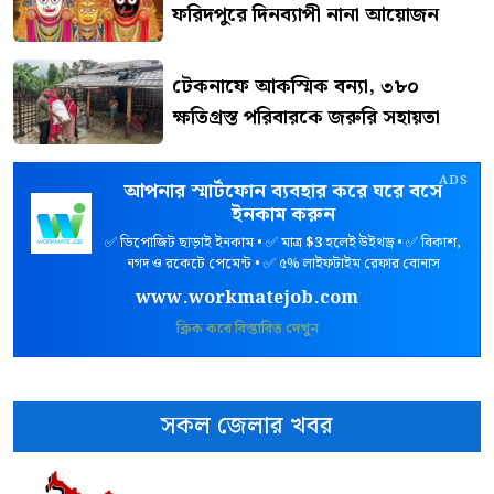
ফরিদপুরে দিনব্যাপী নানা আয়োজন
টেকনাফে আকস্মিক বন্যা, ৩৮০
ক্ষতিগ্রস্ত পরিবারকে জরুরি সহায়তা
ADS
আপনার স্মার্টফোন ব্যবহার করে ঘরে বসে
ইনকাম করুন
✅ ডিপোজিট ছাড়াই ইনকাম • ✅ মাত্র
$3
হলেই উইথড্র • ✅ বিকাশ,
নগদ ও রকেটে পেমেন্ট • ✅ ৫% লাইফটাইম রেফার বোনাস
www.workmatejob.com
ক্লিক করে বিস্তারিত দেখুন
সকল জেলার খবর