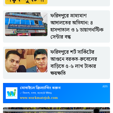
ফরিদপুরে ভ্রাম্যমাণ
আদালতের অভিযান: ৪
হাসপাতাল ও ১ ডায়াগনস্টিক
সেন্টার বন্ধ
ফরিদপুরে শর্ট সার্কিটের
আগুনে বরকত-রুবেলের
বাড়িতে ৫-৬ লাখ টাকার
ক্ষয়ক্ষতি
ADS
মোবাইলে ফ্রিল্যান্সিং করুন
✅ বিকাশ, নগদ, রকেটে উইথড্র
www.workmatejob.com