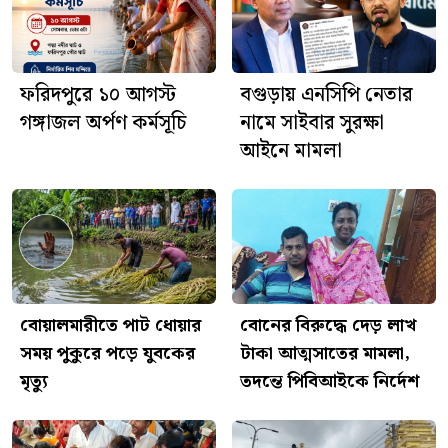
আজ শ্রীশ্রী জগন্নাথদেবের
রথযাত্রা, ফরিদপুরে দিনব্যাপী নানা
আয়োজন
ফরিদপুরে ১০ আগস্ট
বগুড়ায় এনসিপি নেতার
গঙ্গাজল অর্পণ কর্মসূচি
নামে সাইবার সুরক্ষা
আইনে মামলা
বোয়ালমারীতে পাট ধোয়ার
বোনের বিরুদ্ধে দেড় লাখ
সময় পুকুরে পড়ে যুবকের
টাকা আত্মসাতের মামলা,
মৃত্যু
তদন্তে পিবিআইকে নির্দেশ