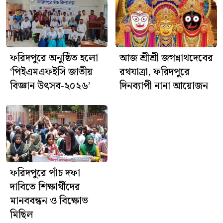
ফরিদপুরে অনুষ্ঠিত হলো
আজ শ্রীশ্রী জগন্নাথদেবের
‘পিইএমএফইসি জাতীয়
রথযাত্রা, ফরিদপুরে
বিজ্ঞান উৎসব-২০২৬’
দিনব্যাপী নানা আয়োজন
ফরিদপুরে পাঁচ দফা
দাবিতে শিক্ষার্থীদের
মানববন্ধন ও বিক্ষোভ
মিছিল