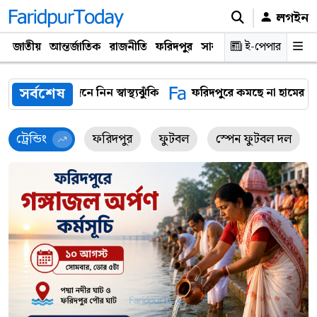
লগইন
জাতীয়
আন্তর্জাতিক
রাজনীতি
ফরিদপুর
সারাদেশ
ই-পেপার
প্রযুক্তি
ক্যারিয়
সর্বশেষ
ফরিদপুরে কমছে না হামের সংক্রমণ, একদিনে শনাক্ত আরও ৩৬ রোগী
ট্রেন্ডিং
ফরিদপুর
ফুটবল
স্পেন ফুটবল দল