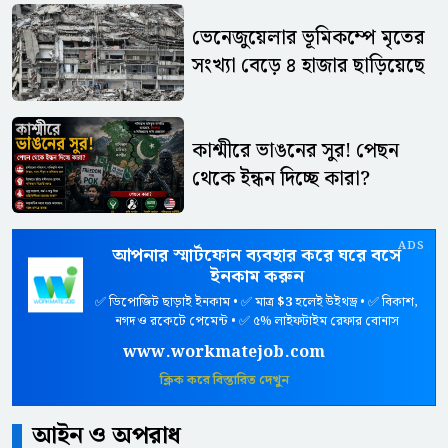
ভেনেজুয়েলার ভূমিকম্পে মৃতের
সংখ্যা বেড়ে ৪ হাজার ছাড়িয়েছে
কাশ্মীরে ভাঙনের সুর! পেছন
থেকে ইন্ধন দিচ্ছে কারা?
ADS
আপনার স্মার্টফোন ব্যবহার করে ঘরে বসে
ইনকাম করুন
✅ ডিপোজিট ছাড়াই ইনকাম • ✅ মাত্র
$3
হলেই উইথড্র • ✅ বিকাশ,
নগদ ও রকেটে পেমেন্ট • ✅ ৫% লাইফটাইম রেফার বোনাস
www.workmatejob.com
ক্লিক করে বিস্তারিত দেখুন
আইন ও অপরাধ