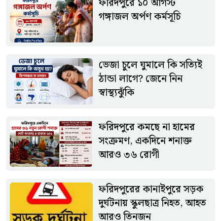
ফরিদপুরে ১০ আগস্ট
বিরাজ করছে। ভক্তদের অংশগ্রহণে কর্মসূচিটি ধর্মীয় আবহে অনুষ্ঠিত
গঙ্গাজল অর্পণ কর্মসূচি
হবে বলে জানিয়েছেন আয়োজকরা।আয়োজক কমিটির পক্ষ থেকে
ধর্মপ্রাণ সনাতন ধর্মাবলম্বীদের যথাসময়ে উপস্থিত হয়ে গঙ্গাজল অর্পণ
কর্মসূচিতে অংশ নেওয়ার আহ্বান জানানো হয়েছে।
ভেজা চুলে ঘুমালে কি সত্যিই
ঠান্ডা লাগে? জেনে নিন
স্বাস্থ্যঝুঁকি
ফরিদপুরে কমছে না হামের
সংক্রমণ, একদিনে শনাক্ত
আরও ৩৬ রোগী
ফরিদপুরের কানাইপুরে সড়ক
দুর্ঘটনায় স্কুলছাত্র নিহত, আহত
আরও তিনজন