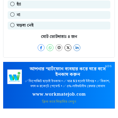
হ্যাঁ
না
মন্তব্য নেই
মোট ভোটদাতাঃ
৪
জন
ADS
আপনার স্মার্টফোন ব্যবহার করে ঘরে বসে
ইনকাম করুন
✅ ডিপোজিট ছাড়াই ইনকাম • ✅ মাত্র
$3
হলেই উইথড্র • ✅ বিকাশ,
নগদ ও রকেটে পেমেন্ট • ✅ ৫% লাইফটাইম রেফার বোনাস
www.workmatejob.com
ক্লিক করে বিস্তারিত দেখুন