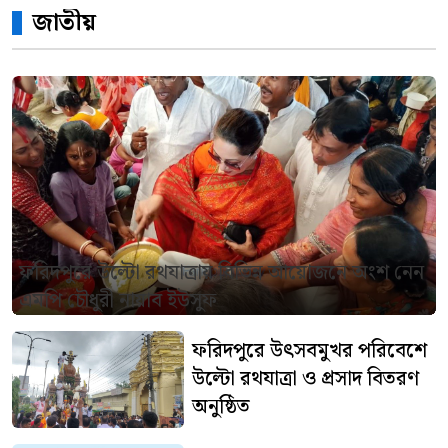
জাতীয়
ফরিদপুরে উল্টো রথযাত্রায় বিভিন্ন আয়োজনে অংশ নেন
এমপি চৌধুরী নায়াব ইউসুফ
ফরিদপুরে উৎসবমুখর পরিবেশে
উল্টো রথযাত্রা ও প্রসাদ বিতরণ
অনুষ্ঠিত