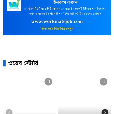
ইনকাম করুন
✅ ডিপোজিট ছাড়াই ইনকাম • ✅ মাত্র
$3
হলেই উইথড্র • ✅ বিকাশ,
নগদ ও রকেটে পেমেন্ট • ✅ ৫% লাইফটাইম রেফার বোনাস
www.workmatejob.com
ক্লিক করে বিস্তারিত দেখুন
ওয়েব স্টোরি