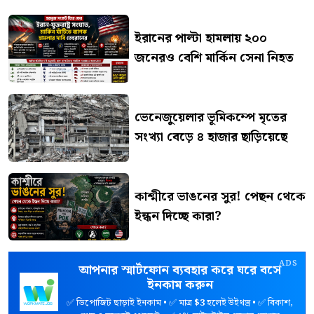
ইরানের পাল্টা হামলায় ২০০
জনেরও বেশি মার্কিন সেনা নিহত
ভেনেজুয়েলার ভূমিকম্পে মৃতের
সংখ্যা বেড়ে ৪ হাজার ছাড়িয়েছে
কাশ্মীরে ভাঙনের সুর! পেছন থেকে
ইন্ধন দিচ্ছে কারা?
ADS
আপনার স্মার্টফোন ব্যবহার করে ঘরে বসে
ইনকাম করুন
✅ ডিপোজিট ছাড়াই ইনকাম • ✅ মাত্র
$3
হলেই উইথড্র • ✅ বিকাশ,