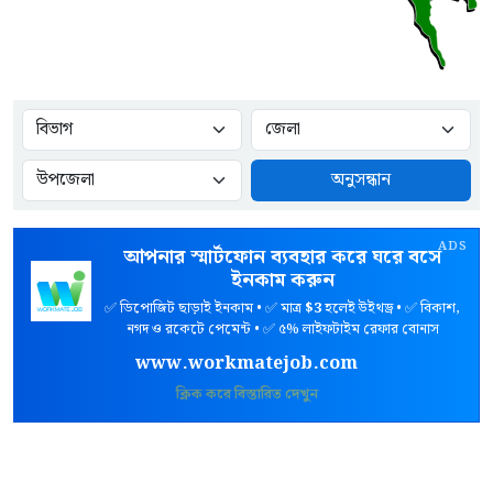
অনুসন্ধান
ADS
আপনার স্মার্টফোন ব্যবহার করে ঘরে বসে
ইনকাম করুন
✅ ডিপোজিট ছাড়াই ইনকাম • ✅ মাত্র
$3
হলেই উইথড্র • ✅ বিকাশ,
নগদ ও রকেটে পেমেন্ট • ✅ ৫% লাইফটাইম রেফার বোনাস
www.workmatejob.com
ক্লিক করে বিস্তারিত দেখুন