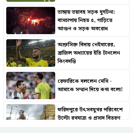
ভাঙ্গায় ভয়াবহ সড়ক দুর্ঘটনা:
বাসচাপায় নিহত ৫, গাড়িতে
আগুন ও সড়ক অবরোধ
অশ্রুসিক্ত বিদায় নেইমারের,
ব্রাজিল অধ্যায়ের ইতি টানলেন
কিংবদন্তি
রেফারিকে বললেন মেসি -
আমাকে সম্মান দিয়ে কথা বলো!
ফরিদপুরে উৎসবমুখর পরিবেশে
উল্টো রথযাত্রা ও প্রসাদ বিতরণ
অনুষ্ঠিত