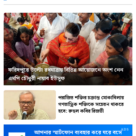
ফরিদপুরে উল্টো রথযাত্রায় বিভিন্ন আয়োজনে অংশ নেন
এমপি চৌধুরী নায়াব ইউসুফ
পরাজিত শক্তির চক্রান্ত মোকাবিলায়
গণতান্ত্রিক শক্তিকে সচেতন থাকতে
হবে: রুহুল কবির রিজভী
ADS
আপনার স্মার্টফোন ব্যবহার করে ঘরে বসে