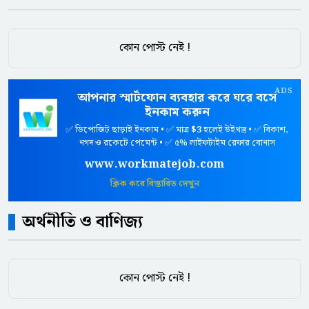
কোন পোস্ট নেই !
ADS
আপনার স্মার্টফোন ব্যবহার করে ঘরে বসে
ইনকাম করুন
✅ ডিপোজিট ছাড়াই ইনকাম • ✅ মাত্র
$3
হলেই উইথড্র • ✅ বিকাশ,
নগদ ও রকেটে পেমেন্ট • ✅ ৫% লাইফটাইম রেফার বোনাস
www.workmatejob.com
ক্লিক করে বিস্তারিত দেখুন
অর্থনীতি ও বাণিজ্য
কোন পোস্ট নেই !