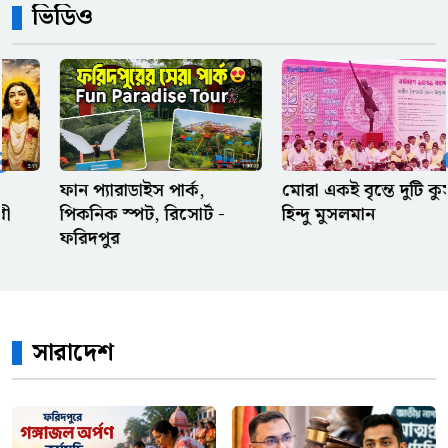
ভিডিও
বোনের বিরুদ্ধে দেড় লাখ টাকা
আত্মসাতের মামলা, তদন্তে
পিবিআইকে নির্দেশ
অফিস থেকে আগে বের হওয়ার
সেরা কিছু অজুহাত
মোরা একই বৃন্তে দুটি কুসুম
পল্লী কবি জসিম উদ্দিনের
হিন্দু মুসলমান
বাড়ি
ওলিসের পায়ে ফ্রান্সের স্বপ্ন,
পেলে-মেসির রেকর্ড কি এবার
ভেঙে দেবে?
সারাদেশ
রেফারি ও ভিএআরের দুই সিদ্ধান্ত
ঘিরে বিতর্ক, মিসরের ক্ষোভ