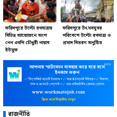
ফরিদপুরে উল্টো রথযাত্রায়
ফরিদপুরে উৎসবমুখর
বিভিন্ন আয়োজনে অংশ
পরিবেশে উল্টো রথযাত্রা ও
নেন এমপি চৌধুরী নায়াব
প্রসাদ বিতরণ অনুষ্ঠিত
ইউসুফ
ADS
আপনার স্মার্টফোন ব্যবহার করে ঘরে বসে
ইনকাম করুন
✅ ডিপোজিট ছাড়াই ইনকাম • ✅ মাত্র
$3
হলেই উইথড্র • ✅ বিকাশ,
নগদ ও রকেটে পেমেন্ট • ✅ ৫% লাইফটাইম রেফার বোনাস
www.workmatejob.com
ক্লিক করে বিস্তারিত দেখুন
রাজনীতি