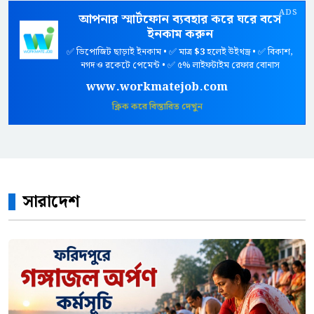
ADS
আপনার স্মার্টফোন ব্যবহার করে ঘরে বসে
ইনকাম করুন
✅ ডিপোজিট ছাড়াই ইনকাম • ✅ মাত্র
$3
হলেই উইথড্র • ✅ বিকাশ,
নগদ ও রকেটে পেমেন্ট • ✅ ৫% লাইফটাইম রেফার বোনাস
www.workmatejob.com
ক্লিক করে বিস্তারিত দেখুন
সারাদেশ