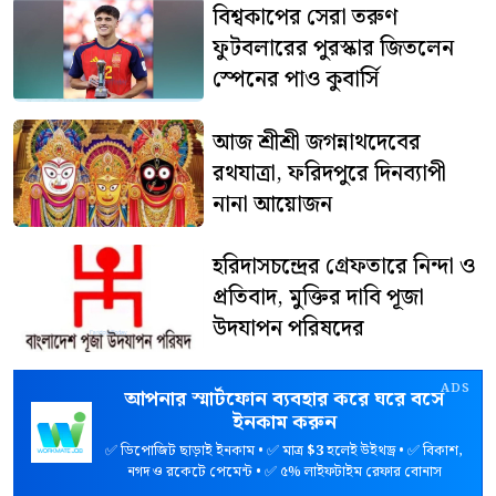
বিশ্বকাপের সেরা তরুণ
ফুটবলারের পুরস্কার জিতলেন
স্পেনের পাও কুবার্সি
আজ শ্রীশ্রী জগন্নাথদেবের
রথযাত্রা, ফরিদপুরে দিনব্যাপী
নানা আয়োজন
হরিদাসচন্দ্রের গ্রেফতারে নিন্দা ও
প্রতিবাদ, মুক্তির দাবি পূজা
উদযাপন পরিষদের
ADS
আপনার স্মার্টফোন ব্যবহার করে ঘরে বসে
ইনকাম করুন
✅ ডিপোজিট ছাড়াই ইনকাম • ✅ মাত্র
$3
হলেই উইথড্র • ✅ বিকাশ,
নগদ ও রকেটে পেমেন্ট • ✅ ৫% লাইফটাইম রেফার বোনাস