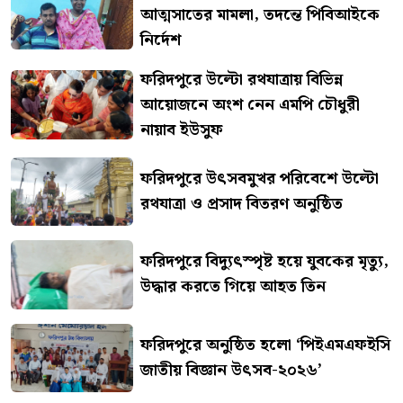
আত্মসাতের মামলা, তদন্তে পিবিআইকে
নির্দেশ
ফরিদপুরে উল্টো রথযাত্রায় বিভিন্ন
আয়োজনে অংশ নেন এমপি চৌধুরী
নায়াব ইউসুফ
ফরিদপুরে উৎসবমুখর পরিবেশে উল্টো
রথযাত্রা ও প্রসাদ বিতরণ অনুষ্ঠিত
ফরিদপুরে বিদ্যুৎস্পৃষ্ট হয়ে যুবকের মৃত্যু,
উদ্ধার করতে গিয়ে আহত তিন
ফরিদপুরে অনুষ্ঠিত হলো ‘পিইএমএফইসি
জাতীয় বিজ্ঞান উৎসব-২০২৬’