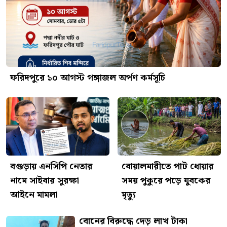
ফরিদপুরে ১০ আগস্ট গঙ্গাজল অর্পণ কর্মসূচি
বগুড়ায় এনসিপি নেতার
বোয়ালমারীতে পাট ধোয়ার
নামে সাইবার সুরক্ষা
সময় পুকুরে পড়ে যুবকের
আইনে মামলা
মৃত্যু
বোনের বিরুদ্ধে দেড় লাখ টাকা