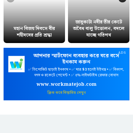
জাদুকাটা নদীর তীর কেটে
মহান বিজয় দিবসে বীর
অবৈধ বালু উত্তোলন, বদলে
শহীদদের প্রতি শ্রদ্ধা
যাচ্ছে গতিপথ
ADS
আপনার স্মার্টফোন ব্যবহার করে ঘরে বসে
ইনকাম করুন
✅ ডিপোজিট ছাড়াই ইনকাম • ✅ মাত্র
$3
হলেই উইথড্র • ✅ বিকাশ,
নগদ ও রকেটে পেমেন্ট • ✅ ৫% লাইফটাইম রেফার বোনাস
www.workmatejob.com
ক্লিক করে বিস্তারিত দেখুন