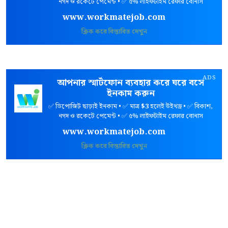
নগদ ও রকেটে পেমেন্ট • ✅ ৫% লাইফটাইম রেফার বোনাস
www.workmatejob.com
ক্লিক করে বিস্তারিত দেখুন
ADS
আপনার স্মার্টফোন ব্যবহার করে ঘরে বসে
ইনকাম করুন
✅ ডিপোজিট ছাড়াই ইনকাম • ✅ মাত্র
$3
হলেই উইথড্র • ✅ বিকাশ,
নগদ ও রকেটে পেমেন্ট • ✅ ৫% লাইফটাইম রেফার বোনাস
www.workmatejob.com
ক্লিক করে বিস্তারিত দেখুন