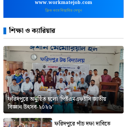
www.workmatejob.com
ক্লিক করে বিস্তারিত দেখুন
শিক্ষা ও ক্যারিয়ার
ফরিদপুরে অনুষ্ঠিত হলো ‘পিইএমএফইসি জাতীয়
বিজ্ঞান উৎসব-২০২৬’
ফরিদপুরে পাঁচ দফা দাবিতে