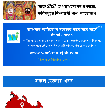
আজ শ্রীশ্রী জগন্নাথদেবের রথযাত্রা,
ফরিদপুরে দিনব্যাপী নানা আয়োজন
ADS
আপনার স্মার্টফোন ব্যবহার করে ঘরে বসে
ইনকাম করুন
✅ ডিপোজিট ছাড়াই ইনকাম • ✅ মাত্র
$3
হলেই উইথড্র • ✅ বিকাশ,
নগদ ও রকেটে পেমেন্ট • ✅ ৫% লাইফটাইম রেফার বোনাস
www.workmatejob.com
ক্লিক করে বিস্তারিত দেখুন
সকল জেলার খবর