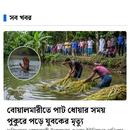
সব খবর
বোয়ালমারীতে পাট ধোয়ার সময়
পুকুরে পড়ে যুবকের মৃত্যু