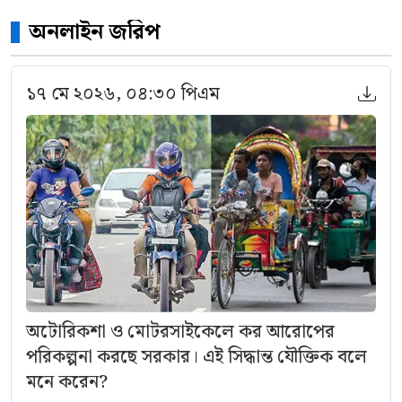
অনলাইন জরিপ
১৭ মে ২০২৬, ০৪:৩০ পিএম
অটোরিকশা ও মোটরসাইকেলে কর আরোপের
পরিকল্পনা করছে সরকার। এই সিদ্ধান্ত যৌক্তিক বলে
মনে করেন?