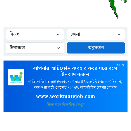
অনুসন্ধান
ADS
আপনার স্মার্টফোন ব্যবহার করে ঘরে বসে
ইনকাম করুন
✅ ডিপোজিট ছাড়াই ইনকাম • ✅ মাত্র
$3
হলেই উইথড্র • ✅ বিকাশ,
নগদ ও রকেটে পেমেন্ট • ✅ ৫% লাইফটাইম রেফার বোনাস
www.workmatejob.com
ক্লিক করে বিস্তারিত দেখুন