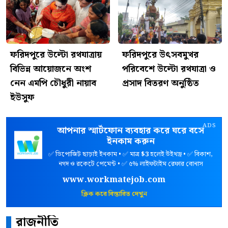
ফরিদপুরে উল্টো রথযাত্রায়
ফরিদপুরে উৎসবমুখর
বিভিন্ন আয়োজনে অংশ
পরিবেশে উল্টো রথযাত্রা ও
নেন এমপি চৌধুরী নায়াব
প্রসাদ বিতরণ অনুষ্ঠিত
ইউসুফ
ADS
আপনার স্মার্টফোন ব্যবহার করে ঘরে বসে
ইনকাম করুন
✅ ডিপোজিট ছাড়াই ইনকাম • ✅ মাত্র
$3
হলেই উইথড্র • ✅ বিকাশ,
নগদ ও রকেটে পেমেন্ট • ✅ ৫% লাইফটাইম রেফার বোনাস
www.workmatejob.com
ক্লিক করে বিস্তারিত দেখুন
রাজনীতি