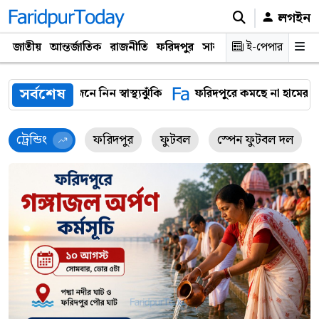
লগইন
জাতীয়
আন্তর্জাতিক
রাজনীতি
ফরিদপুর
সারাদেশ
ই-পেপার
প্রযুক্তি
ক্যারিয়
সর্বশেষ
ফরিদপুরে কমছে না হামের সংক্রমণ, একদিনে শনাক্ত আরও ৩৬ রোগ
ট্রেন্ডিং
ফরিদপুর
ফুটবল
স্পেন ফুটবল দল