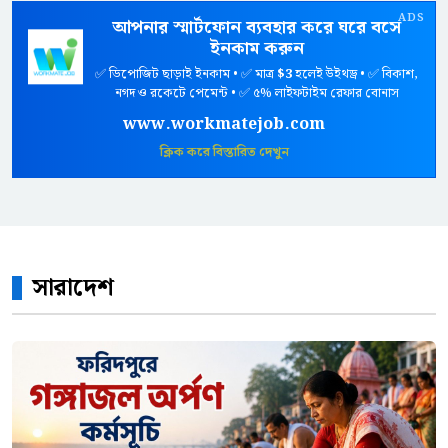
ADS
আপনার স্মার্টফোন ব্যবহার করে ঘরে বসে
ইনকাম করুন
✅ ডিপোজিট ছাড়াই ইনকাম • ✅ মাত্র
$3
হলেই উইথড্র • ✅ বিকাশ,
নগদ ও রকেটে পেমেন্ট • ✅ ৫% লাইফটাইম রেফার বোনাস
www.workmatejob.com
ক্লিক করে বিস্তারিত দেখুন
সারাদেশ