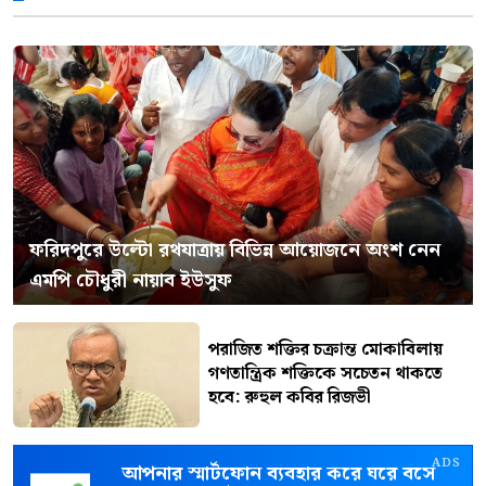
ফরিদপুরে উল্টো রথযাত্রায় বিভিন্ন আয়োজনে অংশ নেন
এমপি চৌধুরী নায়াব ইউসুফ
পরাজিত শক্তির চক্রান্ত মোকাবিলায়
গণতান্ত্রিক শক্তিকে সচেতন থাকতে
হবে: রুহুল কবির রিজভী
ADS
আপনার স্মার্টফোন ব্যবহার করে ঘরে বসে