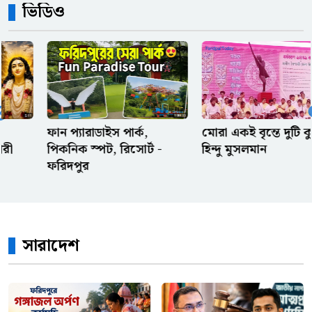
ভিডিও
বোনের বিরুদ্ধে দেড় লাখ টাকা
আত্মসাতের মামলা, তদন্তে
পিবিআইকে নির্দেশ
অফিস থেকে আগে বের হওয়ার
সেরা কিছু অজুহাত
মোরা একই বৃন্তে দুটি কুসুম
পল্লী কবি জসিম উদ্দিনের
হিন্দু মুসলমান
বাড়ি
ওলিসের পায়ে ফ্রান্সের স্বপ্ন,
পেলে-মেসির রেকর্ড কি এবার
ভেঙে দেবে?
সারাদেশ
রেফারি ও ভিএআরের দুই সিদ্ধান্ত
ঘিরে বিতর্ক, মিসরের ক্ষোভ