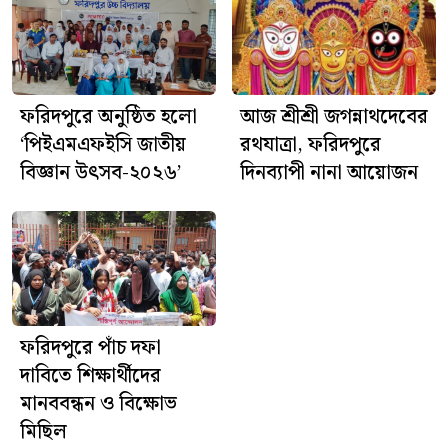
ফরিদপুরে অনুষ্ঠিত হলো
আজ শ্রীশ্রী জগন্নাথদেবের
‘পিইএমএফইসি জাতীয়
রথযাত্রা, ফরিদপুরে
বিজ্ঞান উৎসব-২০২৬’
দিনব্যাপী নানা আয়োজন
ফরিদপুরে পাঁচ দফা
দাবিতে শিক্ষার্থীদের
মানববন্ধন ও বিক্ষোভ
মিছিল