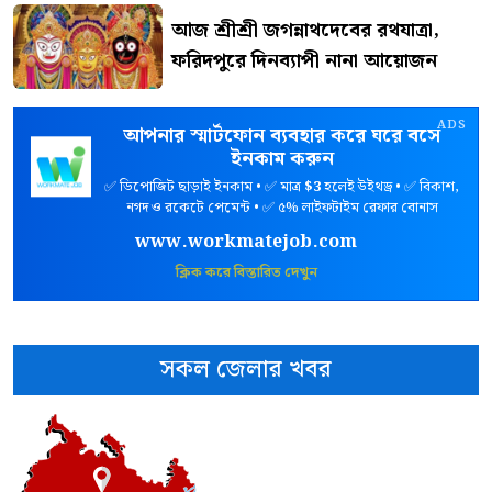
আজ শ্রীশ্রী জগন্নাথদেবের রথযাত্রা,
ফরিদপুরে দিনব্যাপী নানা আয়োজন
ADS
আপনার স্মার্টফোন ব্যবহার করে ঘরে বসে
ইনকাম করুন
✅ ডিপোজিট ছাড়াই ইনকাম • ✅ মাত্র
$3
হলেই উইথড্র • ✅ বিকাশ,
নগদ ও রকেটে পেমেন্ট • ✅ ৫% লাইফটাইম রেফার বোনাস
www.workmatejob.com
ক্লিক করে বিস্তারিত দেখুন
সকল জেলার খবর