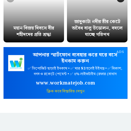
জাদুকাটা নদীর তীর কেটে
মহান বিজয় দিবসে বীর
অবৈধ বালু উত্তোলন, বদলে
শহীদদের প্রতি শ্রদ্ধা
যাচ্ছে গতিপথ
ADS
আপনার স্মার্টফোন ব্যবহার করে ঘরে বসে
ইনকাম করুন
✅ ডিপোজিট ছাড়াই ইনকাম • ✅ মাত্র
$3
হলেই উইথড্র • ✅ বিকাশ,
নগদ ও রকেটে পেমেন্ট • ✅ ৫% লাইফটাইম রেফার বোনাস
www.workmatejob.com
ক্লিক করে বিস্তারিত দেখুন