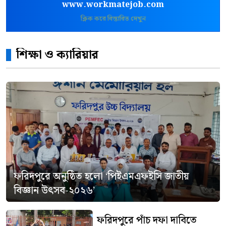
www.workmatejob.com
ক্লিক করে বিস্তারিত দেখুন
শিক্ষা ও ক্যারিয়ার
ফরিদপুরে অনুষ্ঠিত হলো ‘পিইএমএফইসি জাতীয়
বিজ্ঞান উৎসব-২০২৬’
ফরিদপুরে পাঁচ দফা দাবিতে