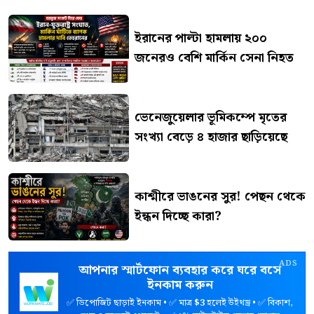
ইরানের পাল্টা হামলায় ২০০
জনেরও বেশি মার্কিন সেনা নিহত
ভেনেজুয়েলার ভূমিকম্পে মৃতের
সংখ্যা বেড়ে ৪ হাজার ছাড়িয়েছে
কাশ্মীরে ভাঙনের সুর! পেছন থেকে
ইন্ধন দিচ্ছে কারা?
ADS
আপনার স্মার্টফোন ব্যবহার করে ঘরে বসে
ইনকাম করুন
✅ ডিপোজিট ছাড়াই ইনকাম • ✅ মাত্র
$3
হলেই উইথড্র • ✅ বিকাশ,