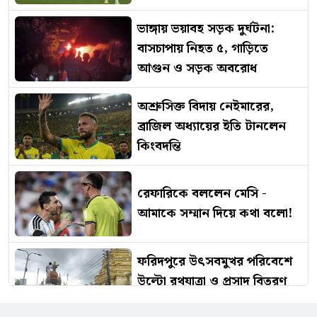
ভাঙ্গায় ভয়াবহ সড়ক দুর্ঘটনা:
বাসচাপায় নিহত ৫, গাড়িতে
আগুন ও সড়ক অবরোধ
অশ্রুসিক্ত বিদায় নেইমারের,
ব্রাজিল অধ্যায়ের ইতি টানলেন
কিংবদন্তি
রেফারিকে বললেন মেসি -
আমাকে সম্মান দিয়ে কথা বলো!
ফরিদপুরে উৎসবমুখর পরিবেশে
উল্টো রথযাত্রা ও প্রসাদ বিতরণ
অনুষ্ঠিত