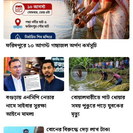
ফরিদপুরে ১০ আগস্ট গঙ্গাজল অর্পণ কর্মসূচি
বগুড়ায় এনসিপি নেতার
বোয়ালমারীতে পাট ধোয়ার
নামে সাইবার সুরক্ষা
সময় পুকুরে পড়ে যুবকের
আইনে মামলা
মৃত্যু
বোনের বিরুদ্ধে দেড় লাখ টাকা