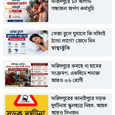
ফরিদপুরে ১০ আগস্ট
বিরাজ করছে। ভক্তদের অংশগ্রহণে কর্মসূচিটি ধর্মীয় আবহে অনুষ্ঠিত
গঙ্গাজল অর্পণ কর্মসূচি
হবে বলে জানিয়েছেন আয়োজকরা।আয়োজক কমিটির পক্ষ থেকে
ধর্মপ্রাণ সনাতন ধর্মাবলম্বীদের যথাসময়ে উপস্থিত হয়ে গঙ্গাজল অর্পণ
কর্মসূচিতে অংশ নেওয়ার আহ্বান জানানো হয়েছে।
ভেজা চুলে ঘুমালে কি সত্যিই
ঠান্ডা লাগে? জেনে নিন
স্বাস্থ্যঝুঁকি
ফরিদপুরে কমছে না হামের
সংক্রমণ, একদিনে শনাক্ত
আরও ৩৬ রোগী
ফরিদপুরের কানাইপুরে সড়ক
দুর্ঘটনায় স্কুলছাত্র নিহত, আহত
আরও তিনজন