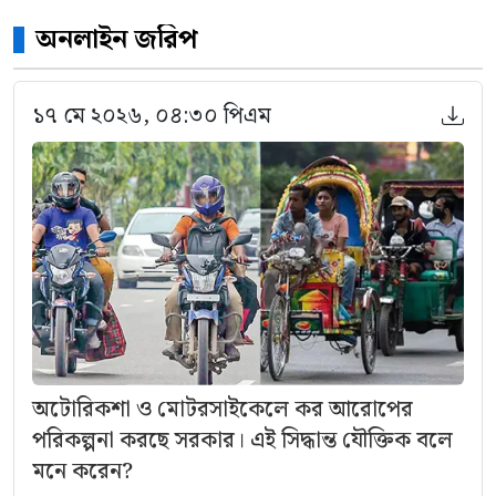
অনলাইন জরিপ
১৭ মে ২০২৬, ০৪:৩০ পিএম
অটোরিকশা ও মোটরসাইকেলে কর আরোপের
পরিকল্পনা করছে সরকার। এই সিদ্ধান্ত যৌক্তিক বলে
মনে করেন?