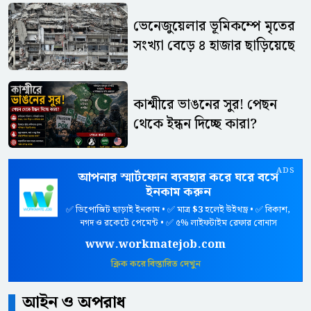
ভেনেজুয়েলার ভূমিকম্পে মৃতের
সংখ্যা বেড়ে ৪ হাজার ছাড়িয়েছে
কাশ্মীরে ভাঙনের সুর! পেছন
থেকে ইন্ধন দিচ্ছে কারা?
ADS
আপনার স্মার্টফোন ব্যবহার করে ঘরে বসে
ইনকাম করুন
✅ ডিপোজিট ছাড়াই ইনকাম • ✅ মাত্র
$3
হলেই উইথড্র • ✅ বিকাশ,
নগদ ও রকেটে পেমেন্ট • ✅ ৫% লাইফটাইম রেফার বোনাস
www.workmatejob.com
ক্লিক করে বিস্তারিত দেখুন
আইন ও অপরাধ