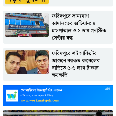
ফরিদপুরে ভ্রাম্যমাণ
আদালতের অভিযান: ৪
হাসপাতাল ও ১ ডায়াগনস্টিক
সেন্টার বন্ধ
ফরিদপুরে শর্ট সার্কিটের
আগুনে বরকত-রুবেলের
বাড়িতে ৫-৬ লাখ টাকার
ক্ষয়ক্ষতি
ADS
মোবাইলে ফ্রিল্যান্সিং করুন
✅ বিকাশ, নগদ, রকেটে উইথড্র
www.workmatejob.com