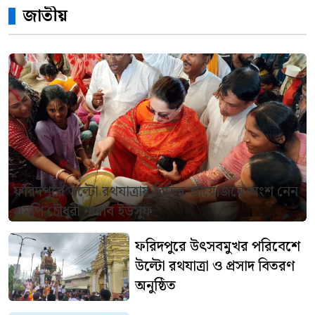
জাতীয়
ফরিদপুরে উল্টো রথযাত্রায় বিভিন্ন আয়োজনে অংশ নেন
এমপি চৌধুরী নায়াব ইউসুফ
ফরিদপুরে উৎসবমুখর পরিবেশে
উল্টো রথযাত্রা ও প্রসাদ বিতরণ
অনুষ্ঠিত