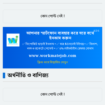
কোন পোস্ট নেই !
ADS
আপনার স্মার্টফোন ব্যবহার করে ঘরে বসে
ইনকাম করুন
✅ ডিপোজিট ছাড়াই ইনকাম • ✅ মাত্র
$3
হলেই উইথড্র • ✅ বিকাশ,
নগদ ও রকেটে পেমেন্ট • ✅ ৫% লাইফটাইম রেফার বোনাস
www.workmatejob.com
ক্লিক করে বিস্তারিত দেখুন
অর্থনীতি ও বাণিজ্য
কোন পোস্ট নেই !