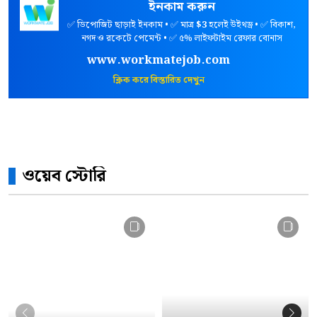
ইনকাম করুন
✅ ডিপোজিট ছাড়াই ইনকাম • ✅ মাত্র
$3
হলেই উইথড্র • ✅ বিকাশ,
নগদ ও রকেটে পেমেন্ট • ✅ ৫% লাইফটাইম রেফার বোনাস
www.workmatejob.com
ক্লিক করে বিস্তারিত দেখুন
ওয়েব স্টোরি