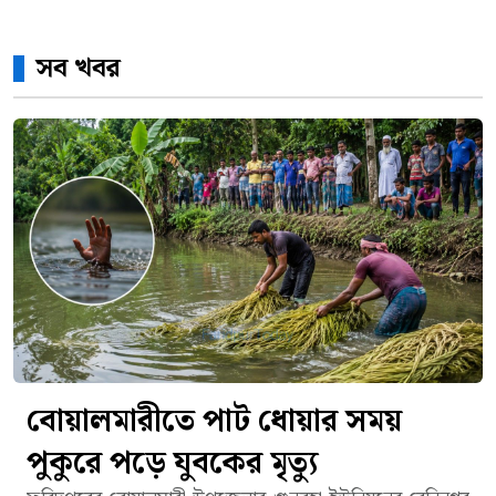
সব খবর
বোয়ালমারীতে পাট ধোয়ার সময়
পুকুরে পড়ে যুবকের মৃত্যু