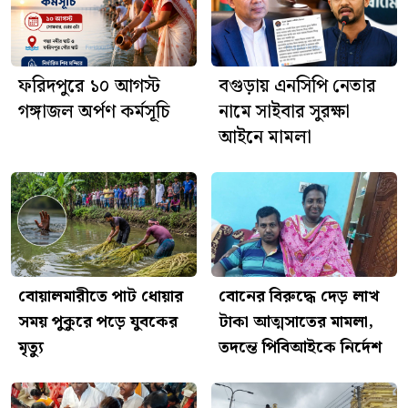
আজ শ্রীশ্রী জগন্নাথদেবের
রথযাত্রা, ফরিদপুরে দিনব্যাপী নানা
আয়োজন
ফরিদপুরে ১০ আগস্ট
বগুড়ায় এনসিপি নেতার
গঙ্গাজল অর্পণ কর্মসূচি
নামে সাইবার সুরক্ষা
আইনে মামলা
বোয়ালমারীতে পাট ধোয়ার
বোনের বিরুদ্ধে দেড় লাখ
সময় পুকুরে পড়ে যুবকের
টাকা আত্মসাতের মামলা,
মৃত্যু
তদন্তে পিবিআইকে নির্দেশ