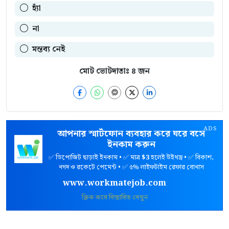
হ্যাঁ
না
মন্তব্য নেই
মোট ভোটদাতাঃ
৪
জন
ADS
আপনার স্মার্টফোন ব্যবহার করে ঘরে বসে
ইনকাম করুন
✅ ডিপোজিট ছাড়াই ইনকাম • ✅ মাত্র
$3
হলেই উইথড্র • ✅ বিকাশ,
নগদ ও রকেটে পেমেন্ট • ✅ ৫% লাইফটাইম রেফার বোনাস
www.workmatejob.com
ক্লিক করে বিস্তারিত দেখুন