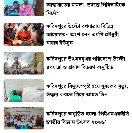
আত্মসাতের মামলা, তদন্তে পিবিআইকে
নির্দেশ
ফরিদপুরে উল্টো রথযাত্রায় বিভিন্ন
আয়োজনে অংশ নেন এমপি চৌধুরী
নায়াব ইউসুফ
ফরিদপুরে উৎসবমুখর পরিবেশে উল্টো
রথযাত্রা ও প্রসাদ বিতরণ অনুষ্ঠিত
ফরিদপুরে বিদ্যুৎস্পৃষ্ট হয়ে যুবকের মৃত্যু,
উদ্ধার করতে গিয়ে আহত তিন
ফরিদপুরে অনুষ্ঠিত হলো ‘পিইএমএফইসি
জাতীয় বিজ্ঞান উৎসব-২০২৬’