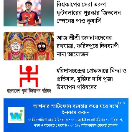
বিশ্বকাপের সেরা তরুণ
ফুটবলারের পুরস্কার জিতলেন
স্পেনের পাও কুবার্সি
আজ শ্রীশ্রী জগন্নাথদেবের
রথযাত্রা, ফরিদপুরে দিনব্যাপী
নানা আয়োজন
হরিদাসচন্দ্রের গ্রেফতারে নিন্দা ও
প্রতিবাদ, মুক্তির দাবি পূজা
উদযাপন পরিষদের
ADS
আপনার স্মার্টফোন ব্যবহার করে ঘরে বসে
ইনকাম করুন
✅ ডিপোজিট ছাড়াই ইনকাম • ✅ মাত্র
$3
হলেই উইথড্র • ✅ বিকাশ,
নগদ ও রকেটে পেমেন্ট • ✅ ৫% লাইফটাইম রেফার বোনাস