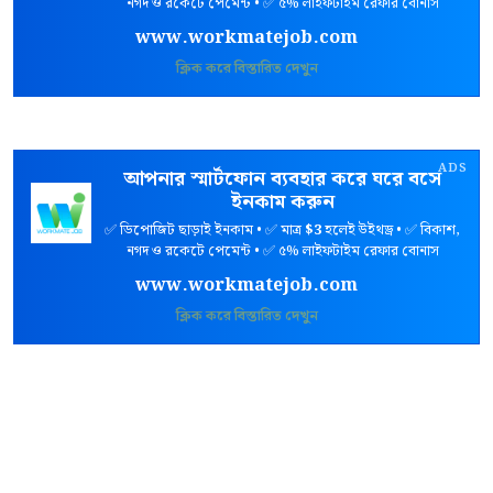
নগদ ও রকেটে পেমেন্ট • ✅ ৫% লাইফটাইম রেফার বোনাস
www.workmatejob.com
ক্লিক করে বিস্তারিত দেখুন
ADS
আপনার স্মার্টফোন ব্যবহার করে ঘরে বসে
ইনকাম করুন
✅ ডিপোজিট ছাড়াই ইনকাম • ✅ মাত্র
$3
হলেই উইথড্র • ✅ বিকাশ,
নগদ ও রকেটে পেমেন্ট • ✅ ৫% লাইফটাইম রেফার বোনাস
www.workmatejob.com
ক্লিক করে বিস্তারিত দেখুন