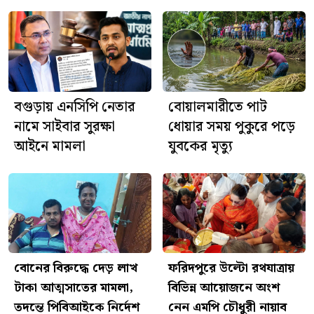
ঘিরে বিতর্ক, মিসরের ক্ষোভ
আজ শ্রীশ্রী জগন্নাথদেবের
রথযাত্রা, ফরিদপুরে দিনব্যাপী নানা
আয়োজন
বগুড়ায় এনসিপি নেতার
বোয়ালমারীতে পাট
নামে সাইবার সুরক্ষা
ধোয়ার সময় পুকুরে পড়ে
আইনে মামলা
যুবকের মৃত্যু
বোনের বিরুদ্ধে দেড় লাখ
ফরিদপুরে উল্টো রথযাত্রায়
টাকা আত্মসাতের মামলা,
বিভিন্ন আয়োজনে অংশ
তদন্তে পিবিআইকে নির্দেশ
নেন এমপি চৌধুরী নায়াব