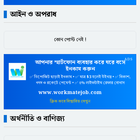
আইন ও অপরাধ
কোন পোস্ট নেই !
ADS
আপনার স্মার্টফোন ব্যবহার করে ঘরে বসে
ইনকাম করুন
✅ ডিপোজিট ছাড়াই ইনকাম • ✅ মাত্র
$3
হলেই উইথড্র • ✅ বিকাশ,
নগদ ও রকেটে পেমেন্ট • ✅ ৫% লাইফটাইম রেফার বোনাস
www.workmatejob.com
ক্লিক করে বিস্তারিত দেখুন
অর্থনীতি ও বাণিজ্য