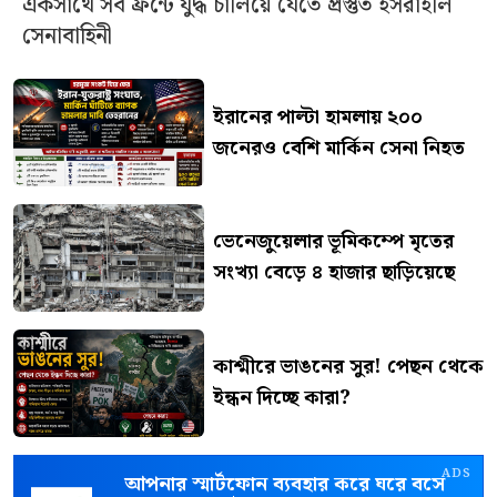
একসাথে সব ফ্রন্টে যুদ্ধ চালিয়ে যেতে প্রস্তুত ইসরাইলি
সেনাবাহিনী
ইরানের পাল্টা হামলায় ২০০
জনেরও বেশি মার্কিন সেনা নিহত
ভেনেজুয়েলার ভূমিকম্পে মৃতের
সংখ্যা বেড়ে ৪ হাজার ছাড়িয়েছে
কাশ্মীরে ভাঙনের সুর! পেছন থেকে
ইন্ধন দিচ্ছে কারা?
ADS
আপনার স্মার্টফোন ব্যবহার করে ঘরে বসে