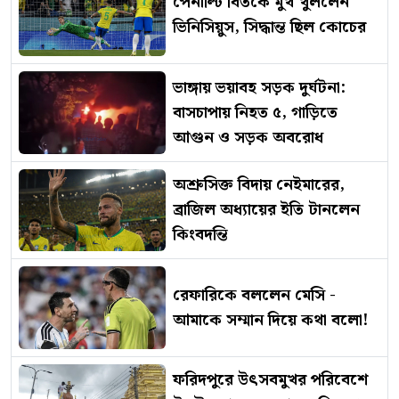
পেনাল্টি বিতর্কে মুখ খুললেন
ভিনিসিয়ুস, সিদ্ধান্ত ছিল কোচের
ভাঙ্গায় ভয়াবহ সড়ক দুর্ঘটনা:
বাসচাপায় নিহত ৫, গাড়িতে
আগুন ও সড়ক অবরোধ
অশ্রুসিক্ত বিদায় নেইমারের,
ব্রাজিল অধ্যায়ের ইতি টানলেন
কিংবদন্তি
রেফারিকে বললেন মেসি -
আমাকে সম্মান দিয়ে কথা বলো!
ফরিদপুরে উৎসবমুখর পরিবেশে