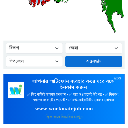
অনুসন্ধান
ADS
আপনার স্মার্টফোন ব্যবহার করে ঘরে বসে
ইনকাম করুন
✅ ডিপোজিট ছাড়াই ইনকাম • ✅ মাত্র
$3
হলেই উইথড্র • ✅ বিকাশ,
নগদ ও রকেটে পেমেন্ট • ✅ ৫% লাইফটাইম রেফার বোনাস
www.workmatejob.com
ক্লিক করে বিস্তারিত দেখুন