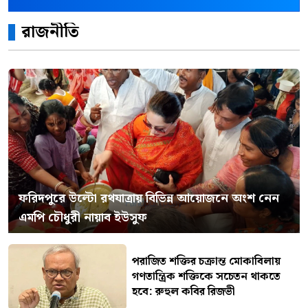
রাজনীতি
ফরিদপুরে উল্টো রথযাত্রায় বিভিন্ন আয়োজনে অংশ নেন
এমপি চৌধুরী নায়াব ইউসুফ
পরাজিত শক্তির চক্রান্ত মোকাবিলায়
গণতান্ত্রিক শক্তিকে সচেতন থাকতে
হবে: রুহুল কবির রিজভী