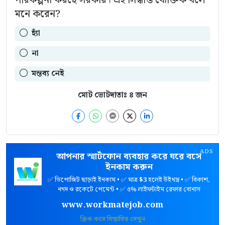
মনে করেন?
হ্যাঁ
না
মন্তব্য নেই
মোট ভোটদাতাঃ
৪
জন
ADS
আপনার স্মার্টফোন ব্যবহার করে ঘরে বসে
ইনকাম করুন
✅ ডিপোজিট ছাড়াই ইনকাম • ✅ মাত্র
$3
হলেই উইথড্র • ✅ বিকাশ,
নগদ ও রকেটে পেমেন্ট • ✅ ৫% লাইফটাইম রেফার বোনাস
www.workmatejob.com
ক্লিক করে বিস্তারিত দেখুন