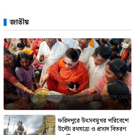
জাতীয়
ফরিদপুরে উল্টো রথযাত্রায় বিভিন্ন আয়োজনে অংশ নেন
এমপি চৌধুরী নায়াব ইউসুফ
ফরিদপুরে উৎসবমুখর পরিবেশে
উল্টো রথযাত্রা ও প্রসাদ বিতরণ