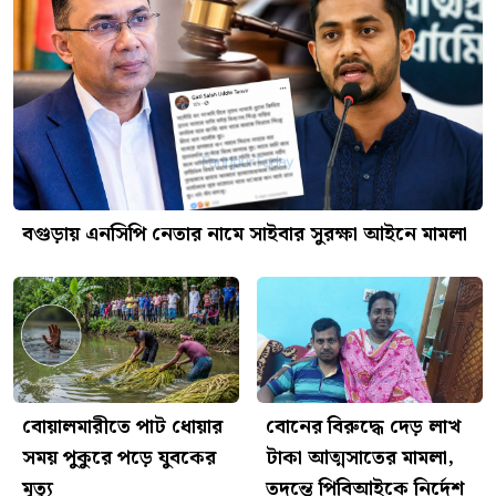
বগুড়ায় এনসিপি নেতার নামে সাইবার সুরক্ষা আইনে মামলা
বোয়ালমারীতে পাট ধোয়ার
বোনের বিরুদ্ধে দেড় লাখ
সময় পুকুরে পড়ে যুবকের
টাকা আত্মসাতের মামলা,
মৃত্যু
তদন্তে পিবিআইকে নির্দেশ