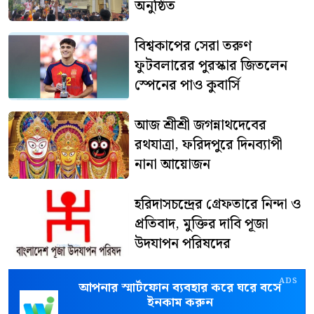
অনুষ্ঠিত
বিশ্বকাপের সেরা তরুণ
ফুটবলারের পুরস্কার জিতলেন
স্পেনের পাও কুবার্সি
আজ শ্রীশ্রী জগন্নাথদেবের
রথযাত্রা, ফরিদপুরে দিনব্যাপী
নানা আয়োজন
হরিদাসচন্দ্রের গ্রেফতারে নিন্দা ও
প্রতিবাদ, মুক্তির দাবি পূজা
উদযাপন পরিষদের
ADS
আপনার স্মার্টফোন ব্যবহার করে ঘরে বসে
ইনকাম করুন