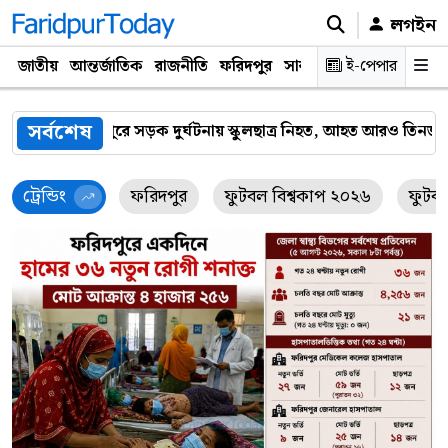
লগইন
জাতীয়
আন্তর্জাতিক
রাজনীতি
ফরিদপুর
সারাদেশ
ই-পেপার
প্রযুক্তি
ক্যারিয়
সর্বশেষ
 স্কুলছাত্র নিহত, আহত আরও তিনজন
ফরিদপুরে ভ্রাম্যমাণ আদালতের
ট্রেন্ডিং
ফরিদপুর
ফুটবল বিশ্বকাপ ২০২৬
ফুটব