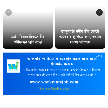
জাদুকাটা নদীর তীর কেটে
মহান বিজয় দিবসে বীর
অবৈধ বালু উত্তোলন, বদলে
শহীদদের প্রতি শ্রদ্ধা
যাচ্ছে গতিপথ
ADS
আপনার স্মার্টফোন ব্যবহার করে ঘরে বসে
ইনকাম করুন
✅ ডিপোজিট ছাড়াই ইনকাম • ✅ মাত্র
$3
হলেই উইথড্র • ✅ বিকাশ,
নগদ ও রকেটে পেমেন্ট • ✅ ৫% লাইফটাইম রেফার বোনাস
www.workmatejob.com
ক্লিক করে বিস্তারিত দেখুন