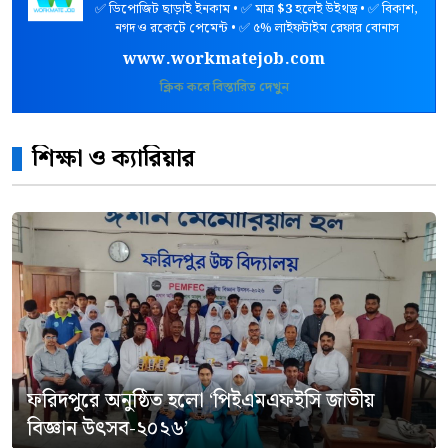
✅ ডিপোজিট ছাড়াই ইনকাম • ✅ মাত্র
$3
হলেই উইথড্র • ✅ বিকাশ,
নগদ ও রকেটে পেমেন্ট • ✅ ৫% লাইফটাইম রেফার বোনাস
www.workmatejob.com
ক্লিক করে বিস্তারিত দেখুন
শিক্ষা ও ক্যারিয়ার
ফরিদপুরে অনুষ্ঠিত হলো ‘পিইএমএফইসি জাতীয়
বিজ্ঞান উৎসব-২০২৬’