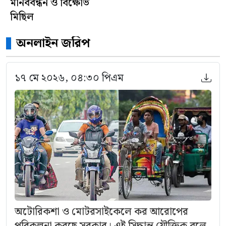
মানববন্ধন ও বিক্ষোভ
মিছিল
অনলাইন জরিপ
১৭ মে ২০২৬, ০৪:৩০ পিএম
অটোরিকশা ও মোটরসাইকেলে কর আরোপের
পরিকল্পনা করছে সরকার। এই সিদ্ধান্ত যৌক্তিক বলে