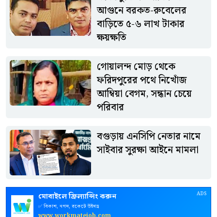
থাকারও পরামর্শ দেওয়া হয়েছে।
আগুনে বরকত-রুবেলের
বাড়িতে ৫-৬ লাখ টাকার
ক্ষয়ক্ষতি
গোয়ালন্দ মোড় থেকে
ফরিদপুরের পথে নিখোঁজ
আম্বিয়া বেগম, সন্ধান চেয়ে
পরিবার
বগুড়ায় এনসিপি নেতার নামে
সাইবার সুরক্ষা আইনে মামলা
ADS
মোবাইলে ফ্রিল্যান্সিং করুন
✅ বিকাশ, নগদ, রকেটে উইথড্র
www.workmatejob.com