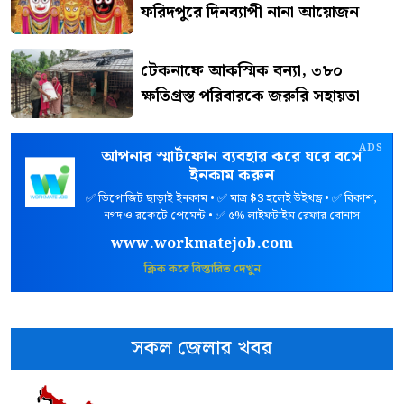
ফরিদপুরে দিনব্যাপী নানা আয়োজন
টেকনাফে আকস্মিক বন্যা, ৩৮০
ক্ষতিগ্রস্ত পরিবারকে জরুরি সহায়তা
ADS
আপনার স্মার্টফোন ব্যবহার করে ঘরে বসে
ইনকাম করুন
✅ ডিপোজিট ছাড়াই ইনকাম • ✅ মাত্র
$3
হলেই উইথড্র • ✅ বিকাশ,
নগদ ও রকেটে পেমেন্ট • ✅ ৫% লাইফটাইম রেফার বোনাস
www.workmatejob.com
ক্লিক করে বিস্তারিত দেখুন
সকল জেলার খবর