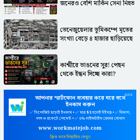
জনেরও বেশি মার্কিন সেনা নিহত
ভেনেজুয়েলার ভূমিকম্পে মৃতের
সংখ্যা বেড়ে ৪ হাজার ছাড়িয়েছে
কাশ্মীরে ভাঙনের সুর! পেছন
থেকে ইন্ধন দিচ্ছে কারা?
ADS
আপনার স্মার্টফোন ব্যবহার করে ঘরে বসে
ইনকাম করুন
✅ ডিপোজিট ছাড়াই ইনকাম • ✅ মাত্র
$3
হলেই উইথড্র • ✅ বিকাশ,
নগদ ও রকেটে পেমেন্ট • ✅ ৫% লাইফটাইম রেফার বোনাস
www.workmatejob.com
ক্লিক করে বিস্তারিত দেখুন