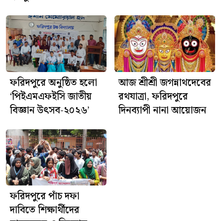
পুলিশ জানিয়েছে, এ ঘটনায় প্রয়োজনীয় আইনগত কার্যক্রম
প্রক্রিয়াধীন রয়েছে।
ফরিদপুরে অনুষ্ঠিত হলো
আজ শ্রীশ্রী জগন্নাথদেবের
‘পিইএমএফইসি জাতীয়
রথযাত্রা, ফরিদপুরে
বিজ্ঞান উৎসব-২০২৬’
দিনব্যাপী নানা আয়োজন
ফরিদপুরে পাঁচ দফা
দাবিতে শিক্ষার্থীদের