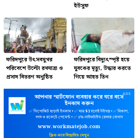
ইউসুফ
ফরিদপুরে উৎসবমুখর
ফরিদপুরে বিদ্যুৎস্পৃষ্ট হয়ে
পরিবেশে উল্টো রথযাত্রা ও
যুবকের মৃত্যু, উদ্ধার করতে
প্রসাদ বিতরণ অনুষ্ঠিত
গিয়ে আহত তিন
ADS
আপনার স্মার্টফোন ব্যবহার করে ঘরে বসে
ইনকাম করুন
✅ ডিপোজিট ছাড়াই ইনকাম • ✅ মাত্র
$3
হলেই উইথড্র • ✅ বিকাশ,
নগদ ও রকেটে পেমেন্ট • ✅ ৫% লাইফটাইম রেফার বোনাস
www.workmatejob.com
ক্লিক করে বিস্তারিত দেখুন