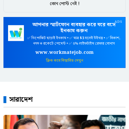
কোন পোস্ট নেই !
ADS
আপনার স্মার্টফোন ব্যবহার করে ঘরে বসে
ইনকাম করুন
✅ ডিপোজিট ছাড়াই ইনকাম • ✅ মাত্র
$3
হলেই উইথড্র • ✅ বিকাশ,
নগদ ও রকেটে পেমেন্ট • ✅ ৫% লাইফটাইম রেফার বোনাস
www.workmatejob.com
ক্লিক করে বিস্তারিত দেখুন
সারাদেশ