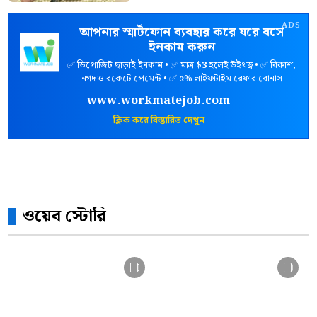
ADS
আপনার স্মার্টফোন ব্যবহার করে ঘরে বসে
ইনকাম করুন
✅ ডিপোজিট ছাড়াই ইনকাম • ✅ মাত্র
$3
হলেই উইথড্র • ✅ বিকাশ,
নগদ ও রকেটে পেমেন্ট • ✅ ৫% লাইফটাইম রেফার বোনাস
www.workmatejob.com
ক্লিক করে বিস্তারিত দেখুন
ওয়েব স্টোরি