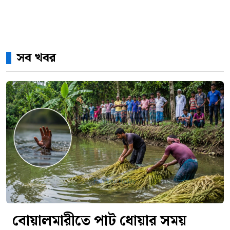
সব খবর
বোয়ালমারীতে পাট ধোয়ার সময়