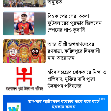
অনুষ্ঠিত
বিশ্বকাপের সেরা তরুণ
ফুটবলারের পুরস্কার জিতলেন
স্পেনের পাও কুবার্সি
আজ শ্রীশ্রী জগন্নাথদেবের
রথযাত্রা, ফরিদপুরে দিনব্যাপী
নানা আয়োজন
হরিদাসচন্দ্রের গ্রেফতারে নিন্দা ও
প্রতিবাদ, মুক্তির দাবি পূজা
উদযাপন পরিষদের
ADS
আপনার স্মার্টফোন ব্যবহার করে ঘরে বসে
ইনকাম করুন