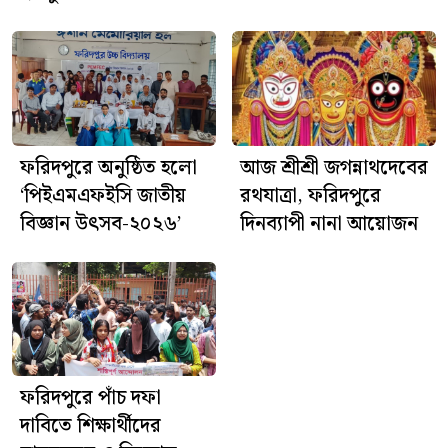
পুলিশ জানিয়েছে, এ ঘটনায় প্রয়োজনীয় আইনগত কার্যক্রম
প্রক্রিয়াধীন রয়েছে।
ফরিদপুরে অনুষ্ঠিত হলো
আজ শ্রীশ্রী জগন্নাথদেবের
‘পিইএমএফইসি জাতীয়
রথযাত্রা, ফরিদপুরে
বিজ্ঞান উৎসব-২০২৬’
দিনব্যাপী নানা আয়োজন
ফরিদপুরে পাঁচ দফা
দাবিতে শিক্ষার্থীদের