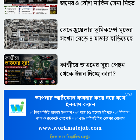
জনেরও বেশি মার্কিন সেনা নিহত
ভেনেজুয়েলার ভূমিকম্পে মৃতের
সংখ্যা বেড়ে ৪ হাজার ছাড়িয়েছে
কাশ্মীরে ভাঙনের সুর! পেছন
থেকে ইন্ধন দিচ্ছে কারা?
ADS
আপনার স্মার্টফোন ব্যবহার করে ঘরে বসে
ইনকাম করুন
✅ ডিপোজিট ছাড়াই ইনকাম • ✅ মাত্র
$3
হলেই উইথড্র • ✅ বিকাশ,
নগদ ও রকেটে পেমেন্ট • ✅ ৫% লাইফটাইম রেফার বোনাস
www.workmatejob.com
ক্লিক করে বিস্তারিত দেখুন