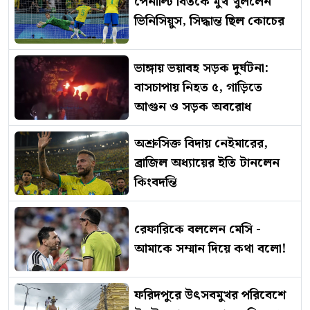
পেনাল্টি বিতর্কে মুখ খুললেন
ভিনিসিয়ুস, সিদ্ধান্ত ছিল কোচের
ভাঙ্গায় ভয়াবহ সড়ক দুর্ঘটনা:
বাসচাপায় নিহত ৫, গাড়িতে
আগুন ও সড়ক অবরোধ
অশ্রুসিক্ত বিদায় নেইমারের,
ব্রাজিল অধ্যায়ের ইতি টানলেন
কিংবদন্তি
রেফারিকে বললেন মেসি -
আমাকে সম্মান দিয়ে কথা বলো!
ফরিদপুরে উৎসবমুখর পরিবেশে