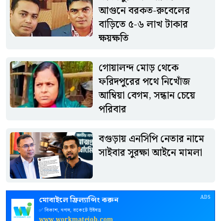
থাকারও পরামর্শ দেওয়া হয়েছে।
আগুনে বরকত-রুবেলের
বাড়িতে ৫-৬ লাখ টাকার
ক্ষয়ক্ষতি
গোয়ালন্দ মোড় থেকে
ফরিদপুরের পথে নিখোঁজ
আম্বিয়া বেগম, সন্ধান চেয়ে
পরিবার
বগুড়ায় এনসিপি নেতার নামে
সাইবার সুরক্ষা আইনে মামলা
ADS
মোবাইলে ফ্রিল্যান্সিং করুন
✅ বিকাশ, নগদ, রকেটে উইথড্র
www.workmatejob.com