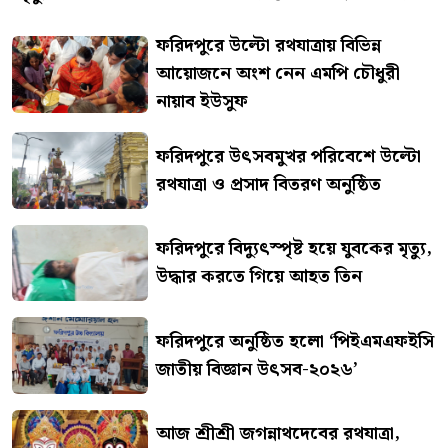
ফরিদপুরে উল্টো রথযাত্রায় বিভিন্ন
আয়োজনে অংশ নেন এমপি চৌধুরী
নায়াব ইউসুফ
ফরিদপুরে উৎসবমুখর পরিবেশে উল্টো
রথযাত্রা ও প্রসাদ বিতরণ অনুষ্ঠিত
ফরিদপুরে বিদ্যুৎস্পৃষ্ট হয়ে যুবকের মৃত্যু,
উদ্ধার করতে গিয়ে আহত তিন
ফরিদপুরে অনুষ্ঠিত হলো ‘পিইএমএফইসি
জাতীয় বিজ্ঞান উৎসব-২০২৬’
আজ শ্রীশ্রী জগন্নাথদেবের রথযাত্রা,