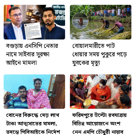
ঘিরে বিতর্ক, মিসরের ক্ষোভ
আজ শ্রীশ্রী জগন্নাথদেবের
রথযাত্রা, ফরিদপুরে দিনব্যাপী নানা
আয়োজন
বগুড়ায় এনসিপি নেতার
বোয়ালমারীতে পাট
নামে সাইবার সুরক্ষা
ধোয়ার সময় পুকুরে পড়ে
আইনে মামলা
যুবকের মৃত্যু
বোনের বিরুদ্ধে দেড় লাখ
ফরিদপুরে উল্টো রথযাত্রায়
টাকা আত্মসাতের মামলা,
বিভিন্ন আয়োজনে অংশ
তদন্তে পিবিআইকে নির্দেশ
নেন এমপি চৌধুরী নায়াব