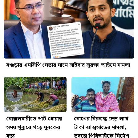
বগুড়ায় এনসিপি নেতার নামে সাইবার সুরক্ষা আইনে মামলা
বোয়ালমারীতে পাট ধোয়ার
বোনের বিরুদ্ধে দেড় লাখ
সময় পুকুরে পড়ে যুবকের
টাকা আত্মসাতের মামলা,
মৃত্যু
তদন্তে পিবিআইকে নির্দেশ