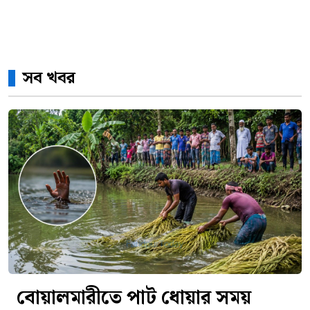
সব খবর
বোয়ালমারীতে পাট ধোয়ার সময়