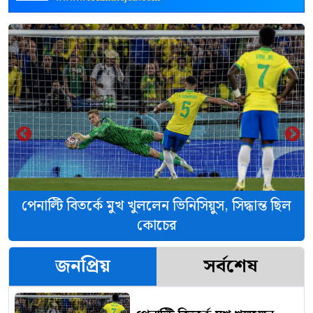
‹
›
পেনাল্টি বিতর্কে মুখ খুললেন ভিনিসিয়ুস, সিদ্ধান্ত ছিল
কোচের
জনপ্রিয়
সর্বশেষ