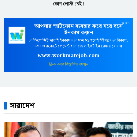
কোন পোস্ট নেই !
ADS
আপনার স্মার্টফোন ব্যবহার করে ঘরে বসে
ইনকাম করুন
✅ ডিপোজিট ছাড়াই ইনকাম • ✅ মাত্র
$3
হলেই উইথড্র • ✅ বিকাশ,
নগদ ও রকেটে পেমেন্ট • ✅ ৫% লাইফটাইম রেফার বোনাস
www.workmatejob.com
ক্লিক করে বিস্তারিত দেখুন
সারাদেশ