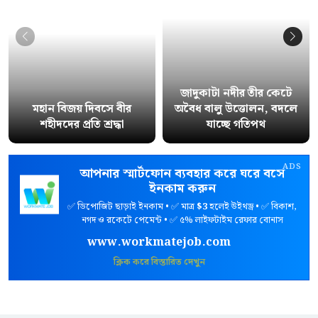
জাদুকাটা নদীর তীর কেটে
মহান বিজয় দিবসে বীর
অবৈধ বালু উত্তোলন, বদলে
শহীদদের প্রতি শ্রদ্ধা
যাচ্ছে গতিপথ
ADS
আপনার স্মার্টফোন ব্যবহার করে ঘরে বসে
ইনকাম করুন
✅ ডিপোজিট ছাড়াই ইনকাম • ✅ মাত্র
$3
হলেই উইথড্র • ✅ বিকাশ,
নগদ ও রকেটে পেমেন্ট • ✅ ৫% লাইফটাইম রেফার বোনাস
www.workmatejob.com
ক্লিক করে বিস্তারিত দেখুন