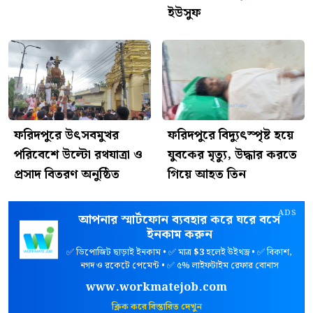
ইউসুফ
ফরিদপুরে উৎসবমুখর
ফরিদপুরে বিদ্যুৎস্পৃষ্ট হয়ে
পরিবেশে উল্টো রথযাত্রা ও
যুবকের মৃত্যু, উদ্ধার করতে
প্রসাদ বিতরণ অনুষ্ঠিত
গিয়ে আহত তিন
ADS
আপনার স্মার্টফোন ব্যবহার করে ঘরে বসে
ইনকাম করুন
✅ ডিপোজিট ছাড়াই ইনকাম • ✅ মাত্র
$3
হলেই উইথড্র • ✅ বিকাশ,
নগদ ও রকেটে পেমেন্ট • ✅ ৫% লাইফটাইম রেফার বোনাস
www.workmatejob.com
ক্লিক করে বিস্তারিত দেখুন