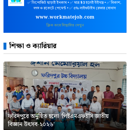
✅ ডিপোজিট ছাড়াই ইনকাম • ✅ মাত্র
$3
হলেই উইথড্র • ✅ বিকাশ,
নগদ ও রকেটে পেমেন্ট • ✅ ৫% লাইফটাইম রেফার বোনাস
www.workmatejob.com
ক্লিক করে বিস্তারিত দেখুন
শিক্ষা ও ক্যারিয়ার
ফরিদপুরে অনুষ্ঠিত হলো ‘পিইএমএফইসি জাতীয়
বিজ্ঞান উৎসব-২০২৬’