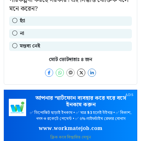
মনে করেন?
হ্যাঁ
না
মন্তব্য নেই
মোট ভোটদাতাঃ
৪
জন
ADS
আপনার স্মার্টফোন ব্যবহার করে ঘরে বসে
ইনকাম করুন
✅ ডিপোজিট ছাড়াই ইনকাম • ✅ মাত্র
$3
হলেই উইথড্র • ✅ বিকাশ,
নগদ ও রকেটে পেমেন্ট • ✅ ৫% লাইফটাইম রেফার বোনাস
www.workmatejob.com
ক্লিক করে বিস্তারিত দেখুন