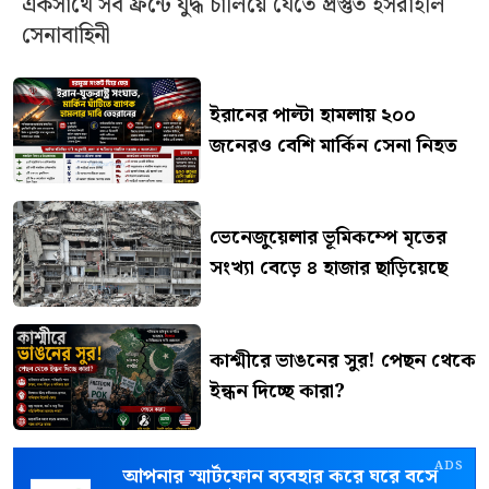
একসাথে সব ফ্রন্টে যুদ্ধ চালিয়ে যেতে প্রস্তুত ইসরাইলি
সেনাবাহিনী
ইরানের পাল্টা হামলায় ২০০
জনেরও বেশি মার্কিন সেনা নিহত
ভেনেজুয়েলার ভূমিকম্পে মৃতের
সংখ্যা বেড়ে ৪ হাজার ছাড়িয়েছে
কাশ্মীরে ভাঙনের সুর! পেছন থেকে
ইন্ধন দিচ্ছে কারা?
ADS
আপনার স্মার্টফোন ব্যবহার করে ঘরে বসে