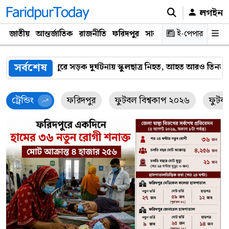
লগইন
জাতীয়
আন্তর্জাতিক
রাজনীতি
ফরিদপুর
সারাদেশ
ই-পেপার
প্রযুক্তি
ক্যারিয়
সর্বশেষ
স্কুলছাত্র নিহত, আহত আরও তিনজন
ফরিদপুরে ভ্রাম্যমাণ আদালতের 
ট্রেন্ডিং
ফরিদপুর
ফুটবল বিশ্বকাপ ২০২৬
ফুটব