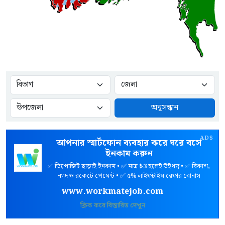
অনুসন্ধান
ADS
আপনার স্মার্টফোন ব্যবহার করে ঘরে বসে
ইনকাম করুন
✅ ডিপোজিট ছাড়াই ইনকাম • ✅ মাত্র
$3
হলেই উইথড্র • ✅ বিকাশ,
নগদ ও রকেটে পেমেন্ট • ✅ ৫% লাইফটাইম রেফার বোনাস
www.workmatejob.com
ক্লিক করে বিস্তারিত দেখুন