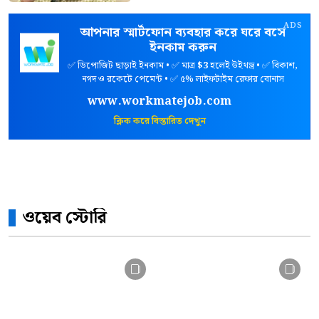
ADS
আপনার স্মার্টফোন ব্যবহার করে ঘরে বসে
ইনকাম করুন
✅ ডিপোজিট ছাড়াই ইনকাম • ✅ মাত্র
$3
হলেই উইথড্র • ✅ বিকাশ,
নগদ ও রকেটে পেমেন্ট • ✅ ৫% লাইফটাইম রেফার বোনাস
www.workmatejob.com
ক্লিক করে বিস্তারিত দেখুন
ওয়েব স্টোরি