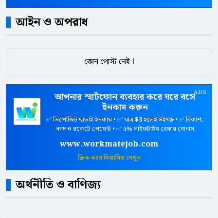
আইন ও অপরাধ
কোন পোস্ট নেই !
ADS
আপনার স্মার্টফোন ব্যবহার করে ঘরে বসে
ইনকাম করুন
✅ ডিপোজিট ছাড়াই ইনকাম • ✅ মাত্র
$3
হলেই উইথড্র • ✅ বিকাশ,
নগদ ও রকেটে পেমেন্ট • ✅ ৫% লাইফটাইম রেফার বোনাস
www.workmatejob.com
ক্লিক করে বিস্তারিত দেখুন
অর্থনীতি ও বাণিজ্য