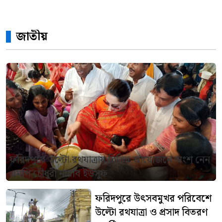
জাতীয়
ফরিদপুরে উল্টো রথযাত্রায় বিভিন্ন আয়োজনে অংশ নেন
এমপি চৌধুরী নায়াব ইউসুফ
ফরিদপুরে উৎসবমুখর পরিবেশে
উল্টো রথযাত্রা ও প্রসাদ বিতরণ