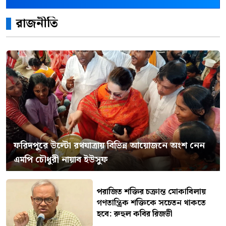
রাজনীতি
ফরিদপুরে উল্টো রথযাত্রায় বিভিন্ন আয়োজনে অংশ নেন
এমপি চৌধুরী নায়াব ইউসুফ
পরাজিত শক্তির চক্রান্ত মোকাবিলায়
গণতান্ত্রিক শক্তিকে সচেতন থাকতে
হবে: রুহুল কবির রিজভী