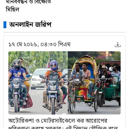
মানববন্ধন ও বিক্ষোভ
মিছিল
অনলাইন জরিপ
১৭ মে ২০২৬, ০৪:৩০ পিএম
অটোরিকশা ও মোটরসাইকেলে কর আরোপের
পরিকল্পনা করছে সরকার। এই সিদ্ধান্ত যৌক্তিক বলে