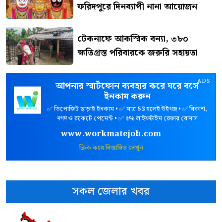
ফরিদপুরে দিনব্যাপী নানা আয়োজন
টেকনাফে আকস্মিক বন্যা, ৩৮০
ক্ষতিগ্রস্ত পরিবারকে জরুরি সহায়তা
ADS
আপনার স্মার্টফোন ব্যবহার করে ঘরে বসে
ইনকাম করুন
✅ ডিপোজিট ছাড়াই ইনকাম • ✅ মাত্র
$3
হলেই উইথড্র • ✅ বিকাশ,
নগদ ও রকেটে পেমেন্ট • ✅ ৫% লাইফটাইম রেফার বোনাস
www.workmatejob.com
ক্লিক করে বিস্তারিত দেখুন
সকল জেলার খবর